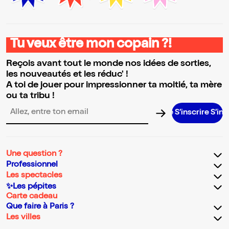
Tu veux être mon copain ?!
Reçois avant tout le monde nos idées de sorties,
les nouveautés et les réduc' !
A toi de jouer pour impressionner ta moitié, ta mère
ou ta tribu !
S’inscrire S’inscrire S
Adresse email pour la newsletter
Une question ?
Professionnel
Les spectacles
✨Les pépites
Carte cadeau
Que faire à Paris ?
Les villes