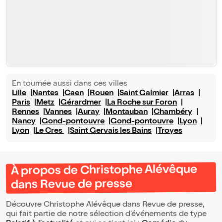
En tournée aussi dans ces villes
Lille
Nantes
Caen
Rouen
Saint Galmier
Arras
Paris
Metz
Gérardmer
La Roche sur Foron
Rennes
Vannes
Auray
Montauban
Chambéry
Nancy
Gond-pontouvre
Gond-pontouvre
Lyon
Lyon
Le Cres
Saint Gervais les Bains
Troyes
À propos de Christophe Alévêque
dans Revue de presse
Découvre Christophe Alévêque dans Revue de presse,
qui fait partie de notre sélection d’événements de type