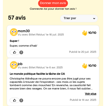
Donner mon avis
Connecte-toi pour donner ton avis !
57 avis
mcm30
10/10
Vu avec Billet Réduc'
le 16 juil. 2025
Super !
Super, comme d'hab'
Publié
le 20 juil. 2025
jcb
10/10
Vu avec Billet Réduc'
le 6 avr. 2025
Le monde politique facilite la tâche de CA
Christophe Alévêque ne pourra encore pas être jugé pour ses
capacités à trouver de l'inspiration : ces mois-ci les sujets
tombent comme des mouches! En revanche, sa causticité fait
encore bien des ravages. On se marre bien, il nous fait oublier
que la salle de spectacle (La Cigale, en l'occurrence) n'est qu'un
Voir plus
abri anti-aérien qu'il va falloir quitter pour affronter la dure réalité.
Moi, je ne lis plus les journaux, j'ai trop peur de la dépression, et
Publié
le 14 avr. 2025
puis Christophe A le fait très bien pour nous.