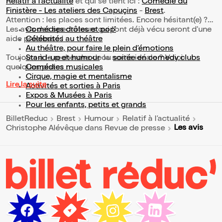
Relatif à l’actualité
et qui se tient ici :
Comédie du
Finistère - Les ateliers des Capuçins
-
Brest
.
Attention : les places sont limitées. Encore hésitant(e) ?
Les avis des spectateurs qui l'ont déjà vécu seront d'une
Comédies drôles et pop’
aide précieuse !
Célébrités au théâtre
Au théâtre, pour faire le plein d’émotions
Toujours à la recherche de la sortie idéale ? Voici
Stand-up et humour
ou
soirée en comedy clubs
quelques pistes :
Comédies musicales
Cirque, magie et mentalisme
Lire la suite
Activités et sorties à Paris
Expos & Musées à Paris
Pour les enfants, petits et grands
BilletReduc
Brest
Humour
Relatif à l’actualité
Les avis
Christophe Alévêque dans Revue de presse