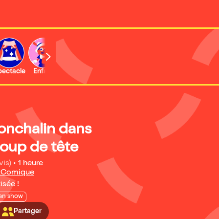
b
pectacle
Enfant
Concert
Activité
Expo et musée
nchalin dans
coup de tête
vis)
•
1 heure
é Comique
isée !
an show
Partager