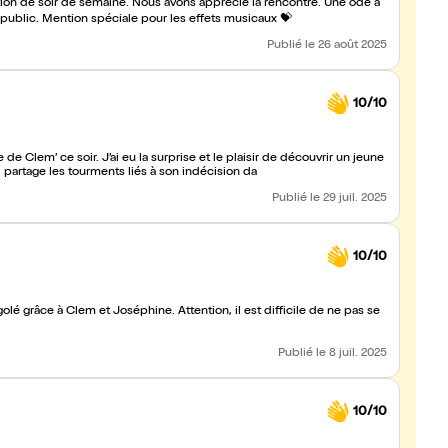
tion de soir de semaine. Nous avons apprécié la rencontre. Une ode à
l’humour tendre et une scène qui vit au gré des décisions du public. Mention spéciale pour les effets musicaux 💝
Publié
le 26 août 2025
10/10
e Clem’ ce soir. J’ai eu la surprise et le plaisir de découvrir un jeune
l partage les tourments liés à son indécision da
Publié
le 29 juil. 2025
10/10
 grâce à Clem et Joséphine. Attention, il est difficile de ne pas se
Publié
le 8 juil. 2025
10/10