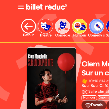
Retour
Théâtre
Comédie
Humour
Comedy clu
S
Clem Mo
Sur un 
10/10
(114 a
Boui Boui Caf
Salle climat
Humour
One m
Favoris