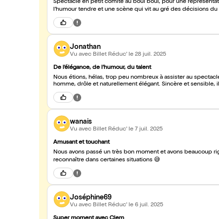
Spectacle en petit comité au boui boui, pour une représenta
Jonathan
Vu avec Billet Réduc'
le 28 juil. 2025
De l’élégance, de l’humour, du talent
Nous étions, hélas, trop peu nombreux à assister au spectacle d
homme, drôle et naturellement élégant. Sincère et sensible, i
wanais
Vu avec Billet Réduc'
le 7 juil. 2025
Amusant et touchant
Nous avons passé un très bon moment et avons beaucoup rigolé
reconnaître dans certaines situations 😅
Joséphine69
Vu avec Billet Réduc'
le 6 juil. 2025
Super moment avec Clem