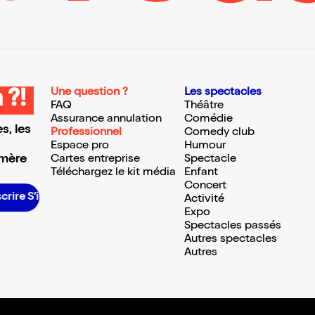
Une question ?
Les spectacles
 ?!
FAQ
Théâtre
Assurance annulation
Comédie
s, les
Professionnel
Comedy club
Espace pro
Humour
 mère
Cartes entreprise
Spectacle
Téléchargez le kit média
Enfant
Concert
inscrire S’inscrire S’inscrire S’inscrire S’inscrire S’inscrire S’inscrire S’inscrire S’inscrire S’inscrire S’inscrire S’inscrire
Activité
Expo
Spectacles passés
Autres spectacles
Autres