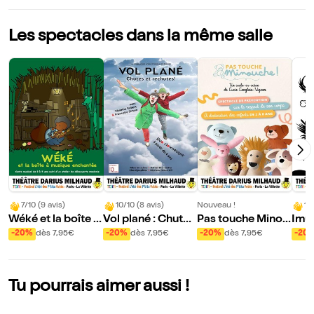
Les spectacles dans la même salle
7/10 (9 avis)
10/10 (8 avis)
Nouveau !
10
Wéké et la boîte à
Vol plané : Chutes
Pas touche Minou
Imug
musique enchant
et rechutes !
che !
e de
-20%
dès 7,95€
-20%
dès 7,95€
-20%
dès 7,95€
-20
ée
gon
Tu pourrais aimer aussi !