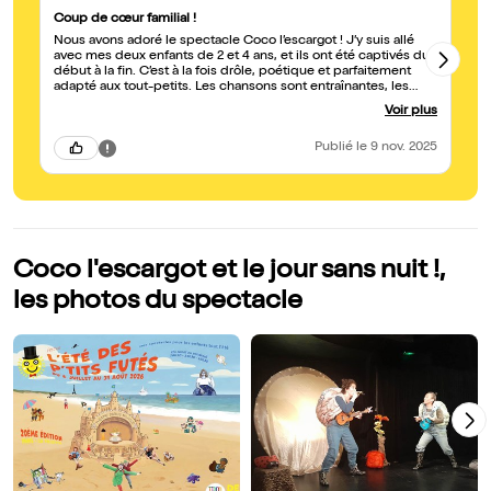
Coup de cœur familial !
Un
Nous avons adoré le spectacle Coco l’escargot ! J’y suis allé
J’
avec mes deux enfants de 2 et 4 ans, et ils ont été captivés du
th
début à la fin. C’est à la fois drôle, poétique et parfaitement
le
adapté aux tout-petits. Les chansons sont entraînantes, les
de
décors colorés et les comédiens très attachants. Un très beau
en
Voir plus
so
moment en famille que je recommande vivement ! 🐌🎶
Publié
le 9 nov. 2025
Coco l'escargot et le jour sans nuit !,
les photos du spectacle