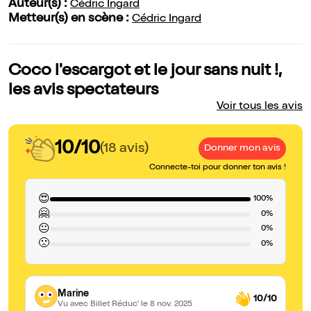
Auteur(s) :
Cédric Ingard
Metteur(s) en scène :
Cédric Ingard
Coco l'escargot et le jour sans nuit !,
les avis spectateurs
Voir tous les avis
10/10
(18 avis)
Donner mon avis
Connecte-toi pour donner ton avis !
😍
100%
🤗
0%
😐
0%
🙁
0%
Marine
10/10
Vu avec Billet Réduc'
le 8 nov. 2025