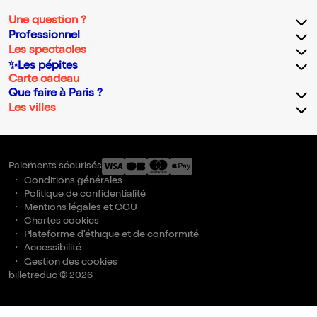
Une question ?
Professionnel
Les spectacles
✨Les pépites
Carte cadeau
Que faire à Paris ?
Les villes
Paiements sécurisés
Conditions générales
Politique de confidentialité
Mentions légales et CGU
Chartes cookies
Plateforme d'éthique et de conformité
Accessibilité
Gestion des cookies
billetreduc © 2026