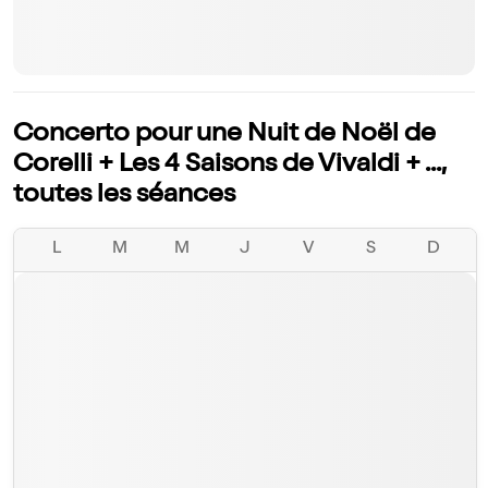
Concerto pour une Nuit de Noël de
Corelli + Les 4 Saisons de Vivaldi + ...,
toutes les séances
L
M
M
J
V
S
D