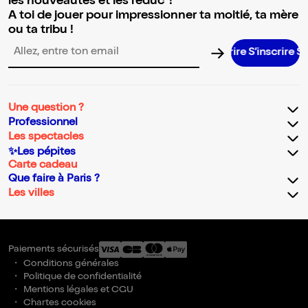
les nouveautés et les réduc' !
A toi de jouer pour impressionner ta moitié, ta mère
ou ta tribu !
S’inscrire S’
Adresse email pour la newsletter
Une question ?
Professionnel
Les spectacles
✨Les pépites
Carte cadeau
Que faire à Paris ?
Les villes
Paiements sécurisés
Conditions générales
Politique de confidentialité
Mentions légales et CGU
Chartes cookies