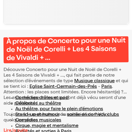
À propos de Concerto pour une Nuit
de Noël de Corelli + Les 4 Saisons
de Vivaldi + ...
Découvre Concerto pour une Nuit de Noël de Corelli +
Les 4 Saisons de Vivaldi + ..., qui fait partie de notre
sélection d’événements de type
Musique classique
et qui
se tient ici :
Eglise Saint-Germain-des-Prés
-
Paris
.
Attention : les places sont limitées. Encore hésitant(e) ?
Les avis des spectateurs qui l'ont déjà vécu seront d'une
Comédies drôles et pop’
aide précieuse !
Célébrités au théâtre
Au théâtre, pour faire le plein d’émotions
Toujours à la recherche de la sortie idéale ? Voici
Stand-up et humour
ou
soirée en comedy clubs
quelques pistes :
Comédies musicales
Cirque, magie et mentalisme
Lire la suite
Activités et sorties à Paris