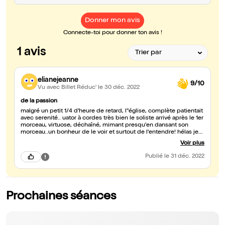
Donner mon avis
Connecte-toi pour donner ton avis !
1 avis
elianejeanne
9/10
Vu avec Billet Réduc'
le 30 déc. 2022
de la passion
malgré un petit 1/4 d'heure de retard, l''église, complète patientait
avec serenité.. uator à cordes très bien le soliste arrivé après le 1er
morceau, virtuose, déchaîné, mimant presqu'en dansant son
morceau..un bonheur de le voir et surtout de l'entendre! hélas je
ne saurais assez regretter l'attitude mal venue de qulques
Voir plus
spectateurs, bras levés au-dessus de leur tête, aveuglant les
personnes derrière eux et gâchant véritablement tout! j'étais pour
Publié
le 31 déc. 2022
ma part éblouie par leurs appareils et si agacée que..je suis partie!
ils sont venus non pas pour la musique, mais pour faire un
reportage filmé..la discipline de l'orchestre devrait stipuler,
comme au cinéma ou au théâtre "filmer est interdit"
Prochaines séances