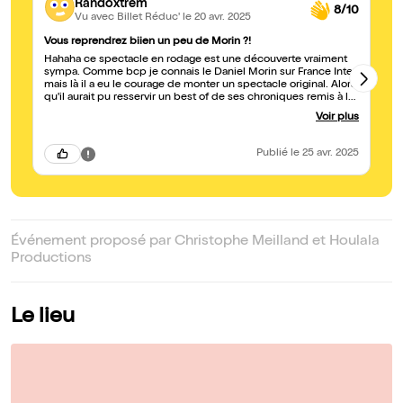
Randoxtrem
8/10
Vu avec Billet Réduc'
le 20 avr. 2025
Vous reprendrez biien un peu de Morin ?!
Ex
Hahaha ce spectacle en rodage est une découverte vraiment
Dr
sympa. Comme bcp je connais le Daniel Morin sur France Inter,
ro
mais là il a eu le courage de monter un spectacle original. Alors
qu'il aurait pu resservir un best of de ses chroniques remis à la
sauce One man show, il a choisi une trame personnelle. Bravo !
Voir plus
Publié
le 25 avr. 2025
Événement proposé par Christophe Meilland et Houlala
Productions
Le lieu