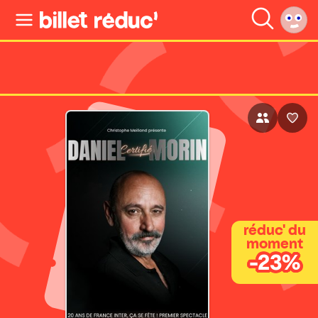
réduc' du
moment
-23%