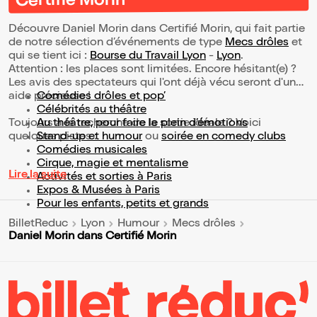
Certifié Morin
Découvre Daniel Morin dans Certifié Morin, qui fait partie
de notre sélection d’événements de type
Mecs drôles
et
qui se tient ici :
Bourse du Travail Lyon
-
Lyon
.
Attention : les places sont limitées. Encore hésitant(e) ?
Les avis des spectateurs qui l'ont déjà vécu seront d'une
aide précieuse !
Comédies drôles et pop’
Célébrités au théâtre
Toujours à la recherche de la sortie idéale ? Voici
Au théâtre, pour faire le plein d’émotions
quelques pistes :
Stand-up et humour
ou
soirée en comedy clubs
Comédies musicales
Cirque, magie et mentalisme
Lire la suite
Activités et sorties à Paris
Expos & Musées à Paris
Pour les enfants, petits et grands
BilletReduc
Lyon
Humour
Mecs drôles
Daniel Morin dans Certifié Morin