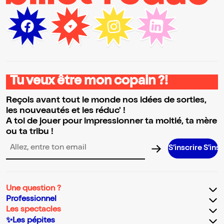
Tu veux être mon copain ?!
Reçois avant tout le monde nos idées de sorties,
les nouveautés et les réduc' !
A toi de jouer pour impressionner ta moitié, ta mère
ou ta tribu !
S’inscrire S’inscrire S’in
Adresse email pour la newsletter
Une question ?
Professionnel
Les spectacles
✨Les pépites