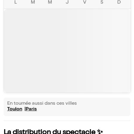
L
M
M
J
V
S
D
En tournée aussi dans ces villes
Toulon
Paris
La distribution du spectacle ✨