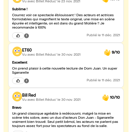
Vu avec Billet Réduc'
le 23 nov. 2021
Sublime !
Courrez voir ce spectacle éblouissant ! Des acteurs et actrices
formidables qui magnifient le texte original, une mise en scène
épurée et intelligente, on est dans du grand Molière !! Je
recommande à 100%
Publié
le 11 déc. 2021
ET60
9/10
Vu avec Billet Réduc'
le 30 nov. 2021
Excellent
On prend plaisir à cette nouvelle lecture de Dom Juan. Un super
Sganarelle
Publié
le 11 déc. 2021
Bill Red
10/10
Vu avec Billet Réduc'
le 30 nov. 2021
Bravo
Un grand classique agréable à redécouvrir, malgré la mise en
scène très sobre, avec un duo d'acteurs Don Juan - Sganarelle
vraiment bien trouvé. Seul petit bémol, les acteurs ne parlent pas
toujours assez fort pour les spectateurs au fond de la salle.