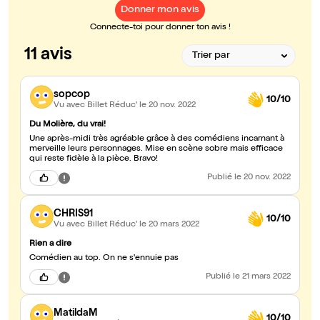
Donner mon avis
Connecte-toi pour donner ton avis !
11 avis
sopcop
10/10
Vu avec Billet Réduc'
le 20 nov. 2022
Du Molière, du vrai!
Une après-midi très agréable grâce à des comédiens incarnant à
merveille leurs personnages. Mise en scène sobre mais efficace
qui reste fidèle à la pièce. Bravo!
Publié
le 20 nov. 2022
CHRIS91
10/10
Vu avec Billet Réduc'
le 20 mars 2022
Rien a dire
Comédien au top. On ne s'ennuie pas
Publié
le 21 mars 2022
MatildaM
10/10