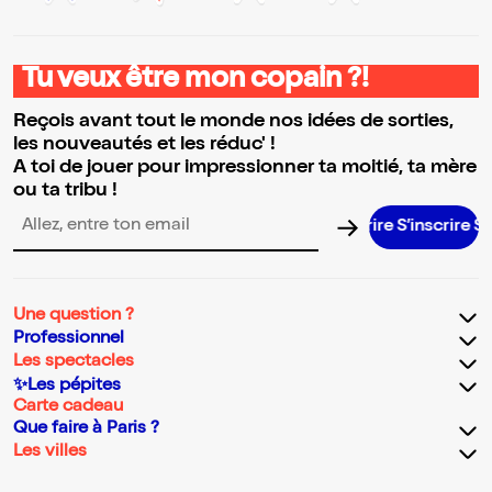
Tu veux être mon copain ?!
Reçois avant tout le monde nos idées de sorties,
les nouveautés et les réduc' !
A toi de jouer pour impressionner ta moitié, ta mère
ou ta tribu !
S’inscrire S’in
Adresse email pour la newsletter
Une question ?
Professionnel
Les spectacles
✨Les pépites
Carte cadeau
Que faire à Paris ?
Les villes