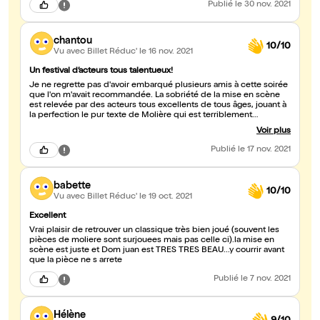
Publié
le 30 nov. 2021
chantou
10/10
Vu avec Billet Réduc'
le 16 nov. 2021
Un festival d’acteurs tous talentueux!
Je ne regrette pas d'avoir embarqué plusieurs amis à cette soirée
que l'on m'avait recommandée. La sobriété de la mise en scène
est relevée par des acteurs tous excellents de tous âges, jouant à
la perfection le pur texte de Molière qui est terriblement
d'actualité! On rit beaucoup. La proximité avec les acteurs dans
Voir plus
cette salle de poche est enthousiasmante! Que le bouche à
oreille se poursuive cette troupe le mérite!
Publié
le 17 nov. 2021
babette
10/10
Vu avec Billet Réduc'
le 19 oct. 2021
Excellent
Vrai plaisir de retrouver un classique très bien joué (souvent les
pièces de moliere sont surjouees mais pas celle ci).la mise en
scène est juste et Dom juan est TRES TRES BEAU...y courrir avant
que la pièce ne s arrete
Publié
le 7 nov. 2021
Hélène