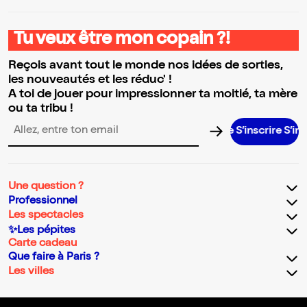
Tu veux être mon copain ?!
Reçois avant tout le monde nos idées de sorties,
les nouveautés et les réduc' !
A toi de jouer pour impressionner ta moitié, ta mère
ou ta tribu !
S’inscrire S’inscrire 
Adresse email pour la newsletter
Une question ?
Professionnel
Les spectacles
✨Les pépites
Carte cadeau
Que faire à Paris ?
Les villes