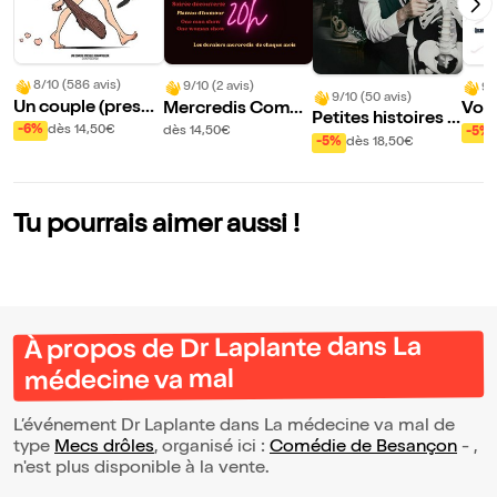
8/10 (586 avis)
9/10 (2 avis)
9/
9/10 (50 avis)
Un couple (presqu
Mercredis Comed
Vou
Petites histoires d
e) parfait
y Show
rass
-6%
dès 14,50€
dès 14,50€
-5%
e la médecine
-5%
dès 18,50€
Tu pourrais aimer aussi !
À propos de Dr Laplante dans La
médecine va mal
L’événement Dr Laplante dans La médecine va mal de
type
Mecs drôles
, organisé ici :
Comédie de Besançon
- ,
n'est plus disponible à la vente.