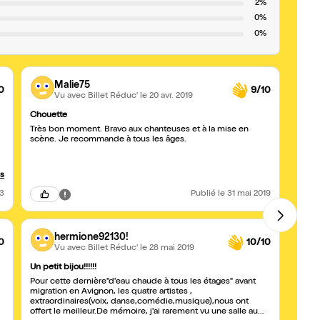
2%
0%
0%
Malie75
0
9/10
Vu avec Billet Réduc'
le 20 avr. 2019
Chouette
Super
Très bon moment. Bravo aux chanteuses et à la mise en
C'est
scène. Je recommande à tous les âges.
transp
enjoué
empor
momen
us
23
Publié
le 31 mai 2019
n
hermione92130!
0
10/10
Vu avec Billet Réduc'
le 28 mai 2019
Un petit bijou!!!!!!
Pleine
Pour cette dernière"d'eau chaude à tous les étages" avant
Une tr
migration en Avignon, les quatre artistes ,
danse 
extraordinaires(voix, danse,comédie,musique),nous ont
et un
offert le meilleur.De mémoire, j'ai rarement vu une salle au
compé