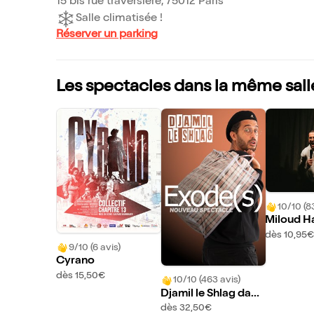
15 bis rue traversière, 75012 Paris
Salle climatisée !
Réserver un parking
Les spectacles dans la même sall
10/10 (8
Miloud Ha
a vie en 
dès 10,95€
9/10 (6 avis)
Cyrano
dès 15,50€
10/10 (463 avis)
Djamil le Shlag dans
Exode(s)
dès 32,50€