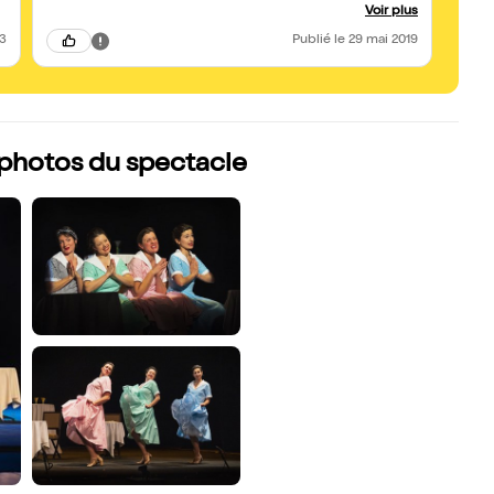
comble du plaisir comme ce soir pour un spectacle qui,il est
spect
Voir plus
vrai, a tout pour lui:une histoire, une écriture des choses à
resso
dire et à entendre et des artistes fantastiques.La mise en
23
Publié
le 29 mai 2019
scène est géniale(délicieuses chorégraphies).Une comédie
musicale qui enchante,mutine et pétillante,un joli brin
féministe dont on sort avec une seule envie... de foncer au
salon des arts ménagers...oui, oui mesdames "Moulinex a
libéré la femme!Dans la lignée de"en attendant Simone
veille"," sois parfaite et t'es toi",les"divalala" et dans un registre
un peu engagé mais de grande qualité:"les suffragettes".Des
spectacles qui font honneur à la scène avec des artistes
s photos du spectacle
formidablement talentueuses.Je n'ai qu'une hâte c'est de
revoir ce spectacle dès son retour sur Paris