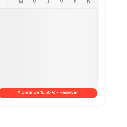
L
M
M
J
V
S
D
À partir de 15,50 € - Réserver