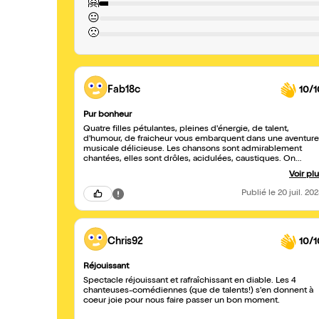
🤗
😐
🙁
Fab18c
10/1
Pur bonheur
Quatre filles pétulantes, pleines d'énergie, de talent,
d'humour, de fraicheur vous embarquent dans une aventure
musicale délicieuse. Les chansons sont admirablement
chantées, elles sont drôles, acidulées, caustiques. On
retrouvent certaines connues du répertoire belle époque,
Voir pl
d'autre moins connues toujours comiques. Inénarrables
tiraillement entre féminisme et vie bourgeoise. Il y a du
Publié
le 20 juil. 20
mouvement et de la légèreté dans tout ce que ces quatre
filles entreprennent. Un très beau spectacle, réjouissant. O
en sort avec les zygomatiques aux anges. A voir
Chris92
10/1
Réjouissant
Spectacle réjouissant et rafraîchissant en diable. Les 4
chanteuses-comédiennes (que de talents!) s'en donnent à
coeur joie pour nous faire passer un bon moment.