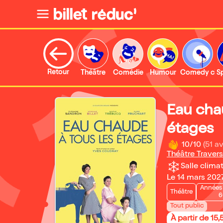
Retour
Théâtre
Comédie
Humour
Comedy clu
S
Eau cha
étages
10/10
(51 av
Théâtre Travers
Salle climat
Le 14 mars 202
Années 
Théâtre
6
Tout public
À partir de 15,