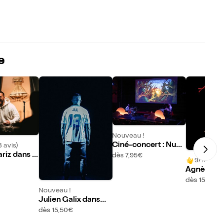
e
Nouveau !
Ciné-concert : Nua
3 avis)
ges
riz dans L
dès 7,95€
9/10 (21 
pause
Agnès Bih
dès 15,50€
Nouveau !
Julien Galix dans
J'oublie Tout
dès 15,50€