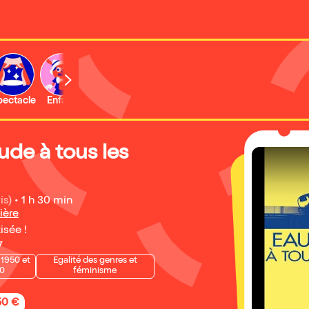
b
pectacle
Enfant
Concert
Activité
Expo et musée
ude à tous les
is)
•
1 h 30 min
ière
isée !
7
1950 et
Egalité des genres et
0
féminisme
50 €