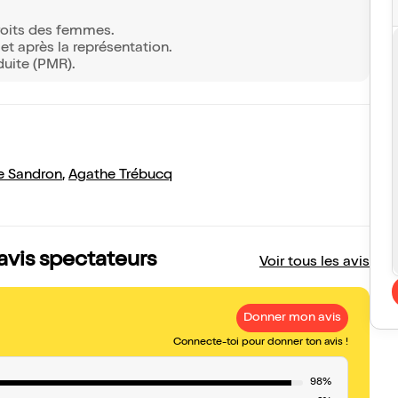
droits des femmes.
t après la représentation.
duite (PMR).
e Sandron
,
Agathe Trébucq
 avis spectateurs
Voir tous les avis
Donner mon avis
Connecte-toi pour donner ton avis !
98%