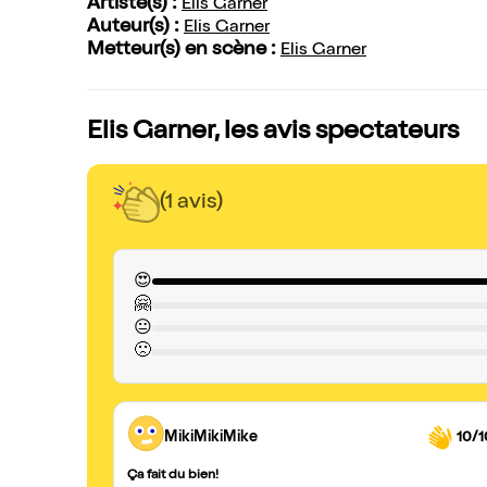
Artiste(s) :
Elis Garner
Auteur(s) :
Elis Garner
Metteur(s) en scène :
Elis Garner
Elis Garner, les avis spectateurs
(1 avis)
😍
🤗
😐
🙁
MikiMikiMike
10/1
Ça fait du bien!