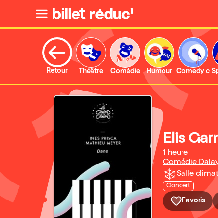
Retour
Théâtre
Comédie
Humour
Comedy clu
S
Elis Gar
1 heure
Comédie Dalay
Salle climat
Concert
Favoris