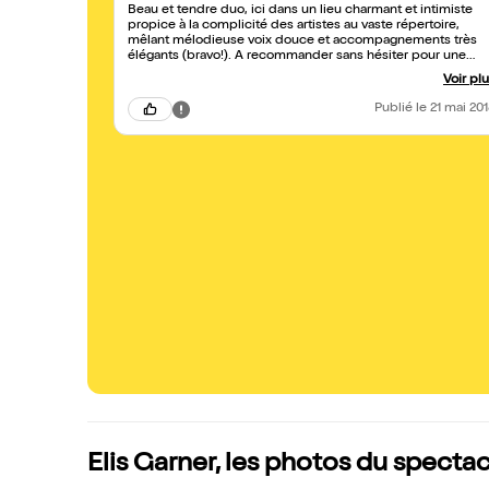
Beau et tendre duo, ici dans un lieu charmant et intimiste
propice à la complicité des artistes au vaste répertoire,
mêlant mélodieuse voix douce et accompagnements très
élégants (bravo!). A recommander sans hésiter pour une
agréable soirée en chansons, jazzy, groovy.. lovely!
Voir pl
Publié
le 21 mai 20
Elis Garner, les photos du specta