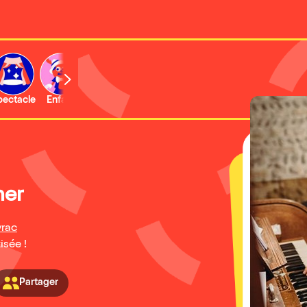
b
pectacle
Enfant
Concert
Activité
Expo et musée
ner
rac
isée !
Partager