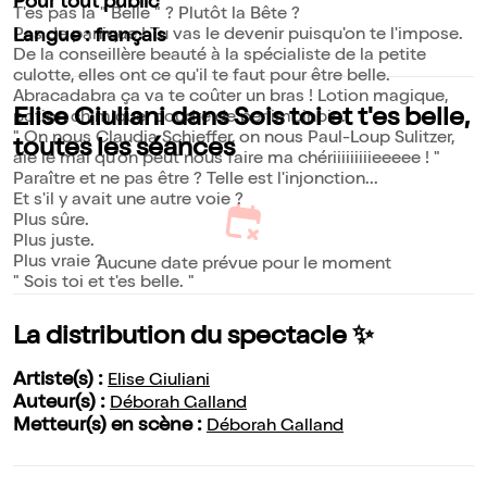
Pour tout public
T'es pas la " Belle " ? Plutôt la Bête ?
Pas de panique ! Tu vas le devenir puisqu'on te l'impose.
Langue : français
De la conseillère beauté à la spécialiste de la petite
culotte, elles ont ce qu'il te faut pour être belle.
Abracadabra ça va te coûter un bras ! Lotion magique,
Elise Giuliani dans Sois toi et t'es belle,
potion chimique, poudre de perlimpinpin.
" On nous Claudia Schieffer, on nous Paul-Loup Sulitzer,
toutes les séances
aïe le mal qu'on peut nous faire ma chériiiiiiiiieeeee ! "
Paraître et ne pas être ? Telle est l'injonction...
Et s'il y avait une autre voie ?
Plus sûre.
Plus juste.
Plus vraie ?
Aucune date prévue pour le moment
" Sois toi et t'es belle. "
La distribution du spectacle ✨
Artiste(s) :
Elise Giuliani
Auteur(s) :
Déborah Galland
Metteur(s) en scène :
Déborah Galland