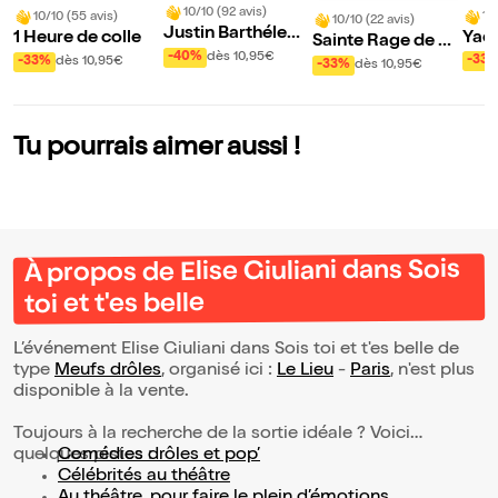
10/10 (92 avis)
10
10/10 (55 avis)
10/10 (22 avis)
Justin Barthélemy
Yaci
1 Heure de colle
Sainte Rage de Hu
dans Alors là...
nco
-40%
dès 10,95€
-33
gues Jacquinot
-33%
dès 10,95€
-33%
dès 10,95€
Tu pourrais aimer aussi !
À propos de Elise Giuliani dans Sois
toi et t'es belle
L’événement Elise Giuliani dans Sois toi et t'es belle de
type
Meufs drôles
, organisé ici :
Le Lieu
-
Paris
, n'est plus
disponible à la vente.
Toujours à la recherche de la sortie idéale ? Voici
quelques pistes :
Comédies drôles et pop’
Célébrités au théâtre