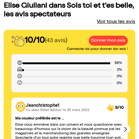
Elise Giuliani dans Sois toi et t'es belle,
les avis spectateurs
Voir tous les avis
10/10
(43 avis)
Donner mon avis
Connecte-toi pour donner ton avis !
😍
98%
🤗
2%
😐
0%
🙁
0%
Jeanchristophe1
9/10
Vu avec Billet Réduc'
le 25 mars 2023
Ma couleur préférée est le …
Bo
Elise nous emmène dans son univers et nous questionne avec
Me
beaucoup d’humour sur la vision de la beauté promue par les
ge
magazines et le merchandising des grandes enseignes.
Spectacle d’un tout autre registre que belle bourrine (son autre