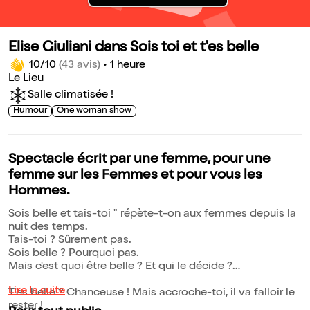
Elise Giuliani dans Sois toi et t'es belle
10/10
(43 avis)
•
1 heure
Le Lieu
Salle climatisée !
Humour
One woman show
Spectacle écrit par une femme, pour une
femme sur les Femmes et pour vous les
Hommes.
Sois belle et tais-toi " répète-t-on aux femmes depuis la
nuit des temps.
Tais-toi ? Sûrement pas.
Sois belle ? Pourquoi pas.
Mais c'est quoi être belle ? Et qui le décide ?
Lire la suite
T'es belle ? Chanceuse ! Mais accroche-toi, il va falloir le
rester !