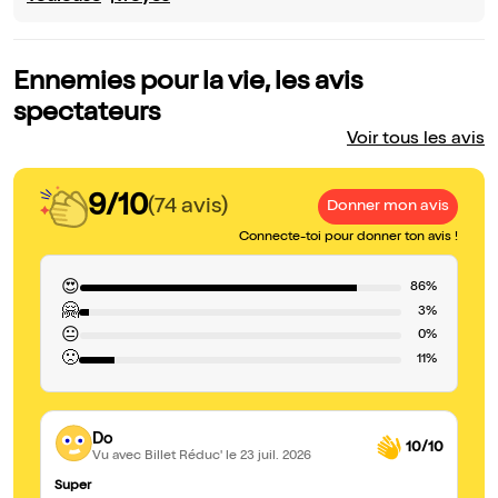
Ennemies pour la vie, les avis
spectateurs
Voir tous les avis
9/10
(74 avis)
Donner mon avis
Connecte-toi pour donner ton avis !
😍
86%
🤗
3%
😐
0%
🙁
11%
Do
10/10
Vu avec Billet Réduc'
le 23 juil. 2026
Super
Tr