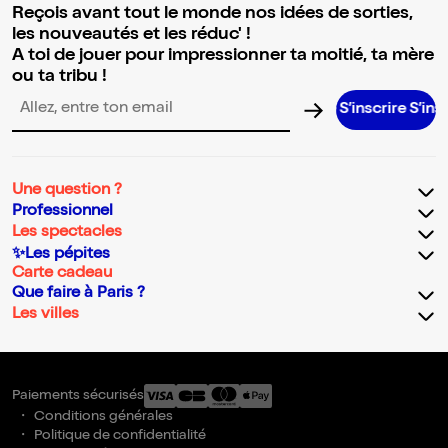
Reçois avant tout le monde nos idées de sorties,
les nouveautés et les réduc' !
A toi de jouer pour impressionner ta moitié, ta mère
ou ta tribu !
S’inscrire S’inscrire S’i
Adresse email pour la newsletter
Une question ?
Professionnel
Les spectacles
✨Les pépites
Carte cadeau
Que faire à Paris ?
Les villes
Paiements sécurisés
Conditions générales
Politique de confidentialité