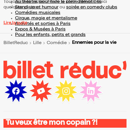
Toujours à la recherche de la sortie idéale ? Voici
Au théâtre, pour faire le plein d’émotions
quelques pistes :
Stand-up et humour
ou
soirée en comedy clubs
Comédies musicales
Cirque, magie et mentalisme
Lire la suite
Activités et sorties à Paris
Expos & Musées à Paris
Pour les enfants, petits et grands
Ennemies pour la vie
BilletReduc
Lille
Comédie
Tu veux être mon copain ?!