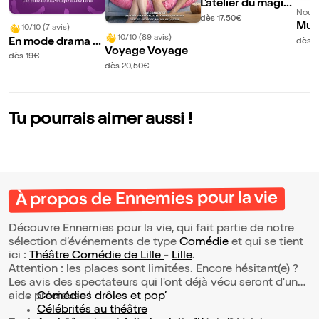
L'atelier du magici
Nouve
en
dès 17,50€
Mus
10/10 (7 avis)
10/10 (89 avis)
a da
En mode drama q
dès 
Voyage Voyage
a
ueen
dès 19€
dès 20,50€
Tu pourrais aimer aussi !
À propos de Ennemies pour la vie
Découvre Ennemies pour la vie, qui fait partie de notre
sélection d’événements de type
Comédie
et qui se tient
ici :
Théâtre Comédie de Lille
-
Lille
.
Attention : les places sont limitées. Encore hésitant(e) ?
Les avis des spectateurs qui l'ont déjà vécu seront d'une
aide précieuse !
Comédies drôles et pop’
Célébrités au théâtre