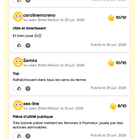
Publié
le 26 juil. 2026
carolinemoreno
10/10
Vu avec Billet Réduc'
le 25 juil. 2026
Utile et divertissant
Et bien joué 👍👏
Publié
le 26 juil. 2026
Samira
10/10
Vu avec Billet Réduc'
le 25 juil. 2026
Top
Rafraîchissant dans tous les sens du terme
Publié
le 25 juil. 2026
sea-line
8/10
Vu avec Billet Réduc'
le 12 juil. 2026
Pièce d'utilité publique
Très bonne pièce mettant les femmes à l'honneur ,jouée par des
actrices admirables.
Publié
le 25 juil. 2026