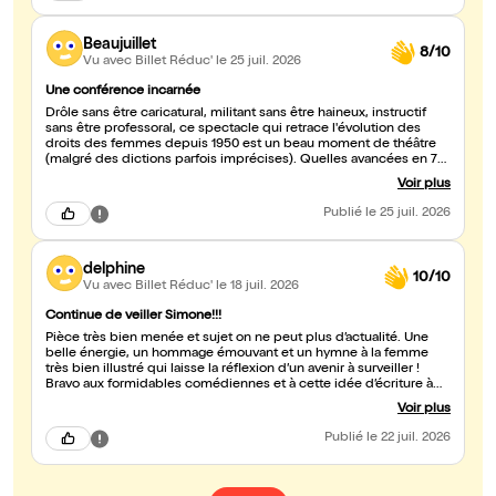
Beaujuillet
8/10
Vu avec Billet Réduc'
le 25 juil. 2026
Une conférence incarnée
Drôle sans être caricatural, militant sans être haineux, instructif
sans être professoral, ce spectacle qui retrace l'évolution des
droits des femmes depuis 1950 est un beau moment de théâtre
(malgré des dictions parfois imprécises). Quelles avancées en 70
ans pour accéder à cette liberté ! Maintenant, aux femmes
Voir plus
d'atteindre l'équilibre et le bonheur, et c'est un autre combat. Les
garçons sont les bienvenus dans cette salle car, ici, l'homme n'est
Publié
le 25 juil. 2026
pas un ennemi ou alors un ennemi chéri. Précipitez-vous !
delphine
10/10
Vu avec Billet Réduc'
le 18 juil. 2026
Continue de veiller Simone!!!
Pièce très bien menée et sujet on ne peut plus d’actualité. Une
belle énergie, un hommage émouvant et un hymne à la femme
très bien illustré qui laisse la réflexion d’un avenir à surveiller !
Bravo aux formidables comédiennes et à cette idée d’écriture à
partager absolument. Merci !!!
Voir plus
Publié
le 22 juil. 2026