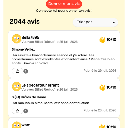
Donner mon avis
Connecte-toi pour donner ton avis !
2044 avis
Bella7895
10/10
Vu avec Billet Réduc'
le 25 juil. 2026
Simone Veille..
J'ai assisté à l'avant dernière séance et j'ai adoré. Les
comédiennes sont excellentes et chantent aussi ! Pièce très bien
écrite. Bravo à Trinidad !
Publié
le 29 juil. 2026
Le spectateur errant
10/10
Vu avec Billet Réduc'
le 26 juil. 2026
3 (+1) drôles de dame
J'ai beaucoup aimé. Merci et bonne continuation.
Publié
le 28 juil. 2026
wam
10/10