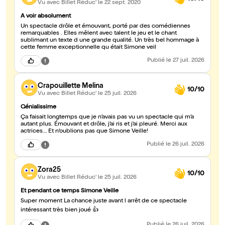
Vu avec Billet Réduc'
le 22 sept. 2020
A voir absolument
Un spectacle drôle et émouvant, porté par des comédiennes
remarquables . Elles mêlent avec talent le jeu et le chant
sublimant un texte d une grande qualité. Un très bel hommage à
cette femme exceptionnelle qu était Simone veil
Publié
le 27 juil. 2026
Crapouillette Melina
10/10
Vu avec Billet Réduc'
le 25 juil. 2026
Génialissime
Ça faisait longtemps que je n’avais pas vu un spectacle qui m’a
autant plus. Émouvant et drôle, j’ai ris et j’ai pleuré. Merci aux
actrices… Et n’oublions pas que Simone Veille!
Publié
le 26 juil. 2026
Zora25
10/10
Vu avec Billet Réduc'
le 25 juil. 2026
Et pendant ce temps Simone Veille
Super moment La chance juste avant l arrêt de ce spectacle
intéressant très bien joué 👍