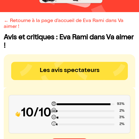
← Retourne à la page d'accueil de Eva Rami dans Va
aimer !
Avis et critiques : Eva Rami dans Va aimer
!
Les avis spectateurs
😍
93%
10/10
🤗
2%
😐
3%
🙁
2%