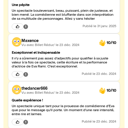
Une pépite
Un spectacle bouleversant, beau, puissant, plein de justesse, et
bien mené. La comédienne est bluffante dans son interprétation
de sa multitude de personnages. Allez y sans hésiter
Publié
le 31 janv. 2025
Maxence
10/10
Vu avec Billet Réduc'
le 23 déc. 2024
Exceptionnel et Indispensable
Il n'y a sûrement pas assez d'adjectifs pour qualifier à sa juste
valeur à la fois ce spectacle, cette écriture et la performance
d'actrice de Eva Rami. C'est exceptionnel.
Publié
le 23 déc. 2024
thedancer666
10/10
Vu avec Billet Réduc'
le 23 déc. 2024
Quelle expérience !
Un spectacle unique tant pour la prouesse de comédienne d'Eva
que pour le message qu'il porte. Un moment d'une rare intensité,
entre rire et larmes.
Publié
le 23 déc. 2024