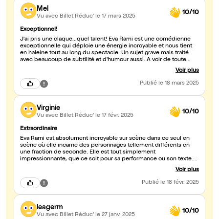
Mel
10/10
Vu avec Billet Réduc'
le 17 mars 2025
Exceptionnel!
J'ai pris une claque...quel talent! Eva Rami est une comédienne
exceptionnelle qui déploie une énergie incroyable et nous tient
en haleine tout au long du spectacle. Un sujet grave mais traité
avec beaucoup de subtilité et d'humour aussi. A voir de toute
urgence !
Voir plus
Publié
le 18 mars 2025
Virginie
10/10
Vu avec Billet Réduc'
le 17 févr. 2025
Extraordinaire
Eva Rami est absolument incroyable sur scène dans ce seul en
scène où elle incarne des personnages tellement différents en
une fraction de seconde. Elle est tout simplement
impressionnante, que ce soit pour sa performance ou son texte.
Elle a mérité le tonnerre d'applaudissements reçus et bien plus
Voir plus
encore. Un très beau moment de théâtre et une belle leçon de vie
Publié
le 18 févr. 2025
leagerm
10/10
Vu avec Billet Réduc'
le 27 janv. 2025