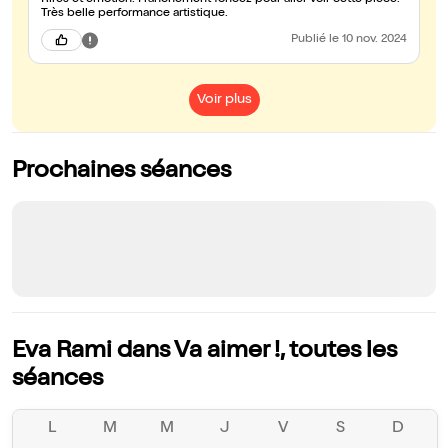
Rires et émotion. Franchement foncez pour aller voir cette pièce.
Très belle performance artistique.
Publié
le 10 nov. 2024
Voir plus
Prochaines séances
Eva Rami dans Va aimer !, toutes les
séances
L
M
M
J
V
S
D