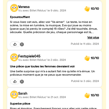
Vanesa
10/10
Vu avec Billet Réduc'
le 9 déc. 2024
Epoustoufflant
Si vous lisez cet avis, allez voir "Va aimer". Le texte, la mise en
scène, la mise en lumière, la musique, Eva qui joue au moins
(parce que j'ai perdu le compte) 15 rôles? J'ai été touchée, émue,
sécouée. Quelle précision de jeu, chaque personnage est là,
présent, Eva réussi à invoquer les vivants et les morts, ainsi que
Voir plus
toute une panoplie de gens (enfants, amis, copains,
accompagnateurs) Avec un espace presque vide j'ai parcouru
Publié
le 11 déc. 2024
avec elle le chemin du héro qu'elle a fait pour aller aimer. Merci de
cette création aussi bouleversante et fascinante qu'utile à l'heure
actuelle.
Festspiele045
10/10
Vu avec Billet Réduc'
le 2 déc. 2024
Une pièce que toutes les femmes devraient voir
Une belle surprise qui m'a a autant fait rire qu'elle m'a émue. Un
précieux moment que je ne peux que recommander.
Publié
le 3 déc. 2024
Sarah
10/10
Vu avec Billet Réduc'
le 21 oct. 2024
Superbe pièce