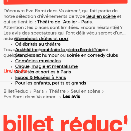
!
Découvre Eva Rami dans Va aimer !, qui fait partie de
notre sélection d’événements de type
Seul en scène
et
qui se tient ici :
Théâtre de l'Atelier
-
Paris
.
Attention : les places sont limitées. Encore hésitant(e) ?
Les avis des spectateurs qui l'ont déjà vécu seront d'une
aide précieuse !
Comédies drôles et pop’
Célébrités au théâtre
Toujours à la recherche de la sortie idéale ? Voici
Au théâtre, pour faire le plein d’émotions
quelques pistes :
Stand-up et humour
ou
soirée en comedy clubs
Comédies musicales
Cirque, magie et mentalisme
Lire la suite
Activités et sorties à Paris
Expos & Musées à Paris
Pour les enfants, petits et grands
BilletReduc
Paris
Théâtre
Seul en scène
Les avis
Eva Rami dans Va aimer !