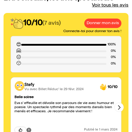
Voir tous les avis
10/10
(7 avis)
Donner mon avis
Connecte-toi pour donner ton avis !
😍
100%
🤗
0%
😐
0%
🙁
0%
Stefy
10/10
Vu avec Billet Réduc'
le 29 févr. 2024
Belle soiree
Dr
Eva s' effeuille et dévoile son parcours de vie avec humour et
Je
poesie. Un spectacle rythmé par des moments dansés bien
sc
menés et efficaces. Je recommande vivement !
so
pl
Publié
le 1 mars 2024