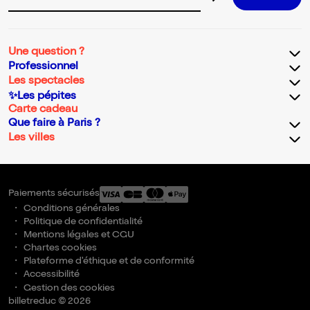
Adresse email pour la newsletter
Une question ?
Professionnel
Les spectacles
✨Les pépites
Carte cadeau
Que faire à Paris ?
Les villes
Paiements sécurisés
Conditions générales
Politique de confidentialité
Mentions légales et CGU
Chartes cookies
Plateforme d'éthique et de conformité
Accessibilité
Gestion des cookies
billetreduc © 2026