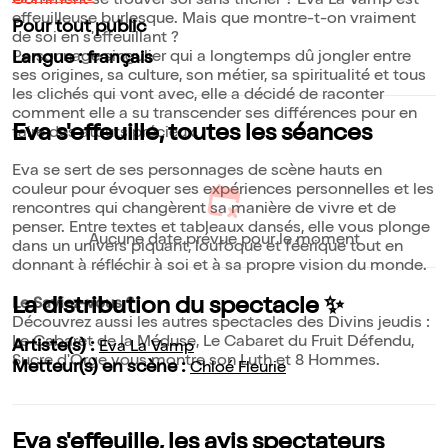
Comment se trouver soi sans tricher ? Eva La Vamp est
effeuilleuse burlesque. Mais que montre-t-on vraiment
Pour tout public
de soi en s'effeuillant ?
Personnage singulier qui a longtemps dû jongler entre
Langue : français
ses origines, sa culture, son métier, sa spiritualité et tous
les clichés qui vont avec, elle a décidé de raconter
comment elle a su transcender ses différences pour en
Eva s'effeuille, toutes les séances
faire des atouts précieux.
Eva se sert de ses personnages de scène hauts en
couleur pour évoquer ses expériences personnelles et les
rencontres qui changèrent sa manière de vivre et de
penser. Entre textes et tableaux dansés, elle vous plonge
Aucune date prévue pour le moment
dans un univers piquant, loufoque et féerique tout en
donnant à réfléchir à soi et à sa propre vision du monde.
La distribution du spectacle ✨
Le Saviez-vous ?
Découvrez aussi les autres spectacles des Divins jeudis :
Le Cabaret de la Méduse, Le Cabaret du Fruit Défendu,
Artiste(s) :
Eva La Vamp
Sucre d'Orge vous montre son Luth et 8 Hommes.
Metteur(s) en scène :
Chloé Fleurie
Eva s'effeuille, les avis spectateurs