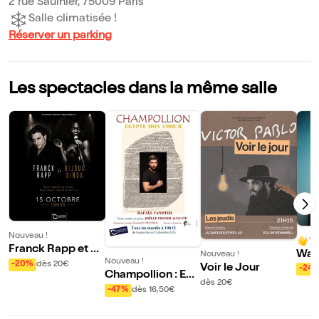
2 rue Saulnier, 75009 Paris
Salle climatisée !
Réserver un parking
Les spectacles dans la même salle
Nouveau !
10
Franck Rapp et Bij
War
Nouveau !
Nouveau !
oux Sinda
-20%
dès 20€
Solu
Voir le Jour
-24
Champollion : Egy
dès 20€
pte mon Amour
-47%
dès 16,50€