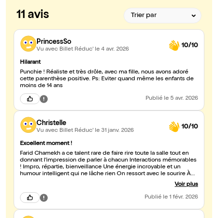
11 avis
PrincessSo
10/10
Vu avec Billet Réduc'
le 4 avr. 2026
Hilarant
Punchie ! Réaliste et très drôle, avec ma fille, nous avons adoré
cette parenthèse positive. Ps: Eviter quand même les enfants de
moins de 14 ans
Publié
le 5 avr. 2026
Christelle
10/10
Vu avec Billet Réduc'
le 31 janv. 2026
Excellent moment !
Farid Chamekh a ce talent rare de faire rire toute la salle tout en
donnant l’impression de parler à chacun Interactions mémorables
! Impro, répartie, bienveillance Une énergie incroyable et un
humour intelligent qui ne lâche rien On ressort avec le sourire À
voir absolument !
Voir plus
Publié
le 1 févr. 2026