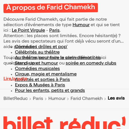
À propos de Farid Chamekh
Découvre Farid Chamekh, qui fait partie de notre
sélection d’événements de type
Humour
et qui se tient
ici :
Le Point Virgule
-
Paris
.
Attention : les places sont limitées. Encore hésitant(e) ?
Les avis des spectateurs qui l'ont déjà vécu seront d'une
aide précieuse !
Comédies drôles et pop’
Célébrités au théâtre
Toujours à la recherche de la sortie idéale ? Voici
Au théâtre, pour faire le plein d’émotions
quelques pistes :
Stand-up et humour
ou
soirée en comedy clubs
Comédies musicales
Cirque, magie et mentalisme
Lire la suite
Activités et sorties à Paris
Expos & Musées à Paris
Pour les enfants, petits et grands
Les avis
BilletReduc
Paris
Humour
Farid Chamekh