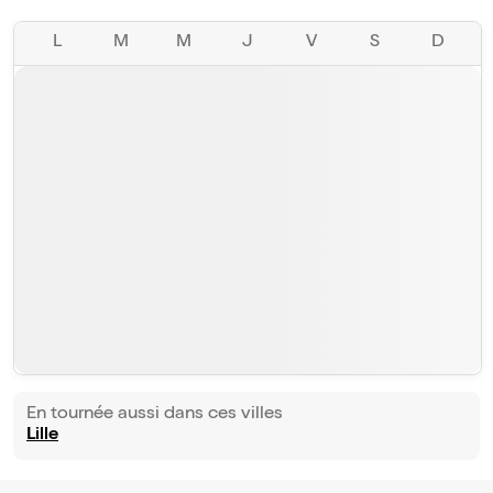
L
M
M
J
V
S
D
En tournée aussi dans ces villes
Lille