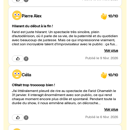
Pierre Alex
10/10
Hilarant du début à la fin !
Farid est juste hilarant. Un spectacle très sincère, plein
d’autodérision, où il parle de sa vie, de la paternité et du quotidien
avec beaucoup de justesse. Mais ce qui impressionne vraiment,
c’est son incroyable talent d’improvisateur avec le public : ça fuse,
c’est spontané, et ça rend chaque soirée unique. On rit
Voir plus
énormément du début à la fin alors foncez, vous allez passer un
super moment.
Publié
le 9 févr. 2026
Célia
10/10
C’était trop trooooop bien !
J’ai littéralement pleuré de rire au spectacle de Farid Chamekh le
31 janvier. Il interagit énormément avec son public, ce qui rend
chaque moment encore plus drôle et spontané. Pendant toute la
durée du show, il nous emmène ailleurs, on décroche
complètement du quotidien. Franchement, c’était trop trooooop
Voir plus
bien ! Et en plus, à la fin du spectacle, on a l’occasion d’échanger
avec lui !
Publié
le 6 févr. 2026