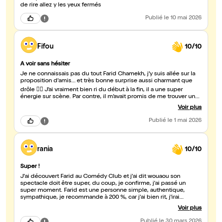
de rire allez y les yeux fermés
Publié
le 10 mai 2026
Fifou
10/10
A voir sans hésiter
Je ne connaissais pas du tout Farid Chamekh, j’y suis allée sur la
proposition d'amis… et très bonne surprise aussi charmant que
drôle 👌🏼 J’ai vraiment bien ri du début à la fin, il a une super
énergie sur scène. Par contre, il m’avait promis de me trouver un
mari avant la fin du spectacle… et il ne l’a pas fait 😅 Je
Voir plus
recommande d'aller le voir 💯 Hafidha
Publié
le 1 mai 2026
rania
10/10
Super !
J'ai découvert Farid au Comédy Club et j'ai dit wouaou son
spectacle doit être super, du coup, je confirme, j'ai passé un
super moment. Farid est une personne simple, authentique,
sympathique, je recommande à 200 %, car j'ai bien rit, j'irai
certainement voir son prochain spectacle, trop hâte !
Voir plus
Publié
le 30 mars 2026