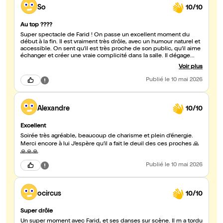
So
10/10
Au top ????
Super spectacle de Farid ! On passe un excellent moment du
début à la fin. Il est vraiment très drôle, avec un humour naturel et
accessible. On sent qu’il est très proche de son public, qu’il aime
échanger et créer une vraie complicité dans la salle. Il dégage
aussi beaucoup de générosité sur scène, ce qui rend le spectacle
Voir plus
encore plus agréable. Franchement, un super moment, je
recommande sans hésiter. Merci pour cette belle soirée !
Publié
le 10 mai 2026
Alexandre
10/10
Excellent
Soirée très agréable, beaucoup de charisme et plein d’énergie.
Merci encore à lui J’espère qu’il a fait le deuil des ces proches 🙏
🙏🙏🙏
Publié
le 10 mai 2026
ocircus
10/10
Super drôle
Un super moment avec Farid, et ses danses sur scène. Il m a tordu