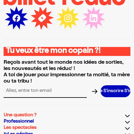
Tu veux être mon copain ?!
Reçois avant tout le monde nos idées de sorties,
les nouveautés et les réduc' !
A toi de jouer pour impressionner ta moitié, ta mère
ou ta tribu !
S’inscrire S’inscrire
Adresse email pour la newsletter
Une question ?
Professionnel
Les spectacles