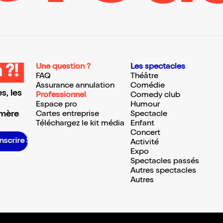
Une question ?
Les spectacles
 ?!
FAQ
Théâtre
Assurance annulation
Comédie
s, les
Professionnel
Comedy club
Espace pro
Humour
 mère
Cartes entreprise
Spectacle
Téléchargez le kit média
Enfant
Concert
S’inscrire S’inscrire S’inscrire S’inscrire S’inscrire S’inscrire S’inscrire S’inscrire S’inscrire S’inscrire S’inscrire S’inscrire
Activité
Expo
Spectacles passés
Autres spectacles
Autres