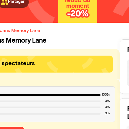
réduc' du
Partager
moment
-20%
n dans Memory Lane
dans Memory Lane
s spectateurs
100%
0%
0%
0%