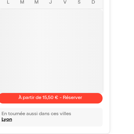
L
M
M
J
V
S
D
À partir de 15,50 € - Réserver
En tournée aussi dans ces villes
Lyon