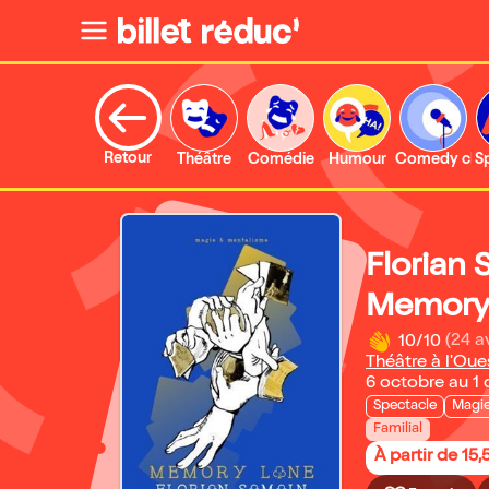
Retour
Théâtre
Comédie
Humour
Comedy clu
S
Florian
Memory
10/10
(24 a
Théâtre à l'Oue
6 octobre au 1
Spectacle
Magi
Familial
À partir de 15,