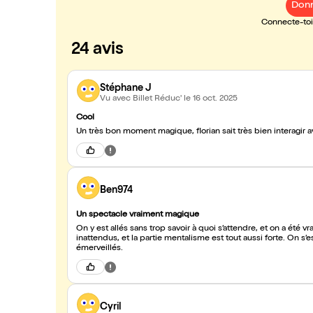
Donn
Connecte-toi 
24 avis
Stéphane J
Vu avec Billet Réduc'
le 16 oct. 2025
Cool
Un très bon moment magique, florian sait très bien interagir a
Ben974
Un spectacle vraiment magique
On y est allés sans trop savoir à quoi s’attendre, et on a été v
inattendus, et la partie mentalisme est tout aussi forte. On
émerveillés.
Cyril