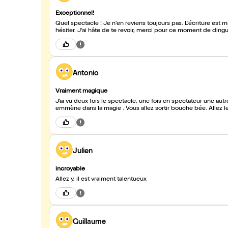
Exceptionnel!
Quel spectacle ! Je n'en reviens toujours pas. L'écriture est magnifique, il nous fait voyager et nous impressionne. Allez y sans
hésiter. J'ai hâte de te revoir, merci pour ce moment de din
Antonio
Vraiment magique
J’ai vu deux fois le spectacle, une fois en spectateur une aut
emmène dans la magie . Vous allez sortir bouche bée. Allez l
Julien
incroyable
Allez y, il est vraiment talentueux
Guillaume