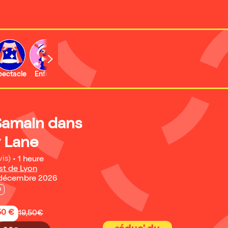
b
pectacle
Enfant
Concert
Activité
Expo et musée
 Samain dans
 Lane
vis)
•
1 heure
st de Lyon
 décembre 2026
e
50 €
19,50€