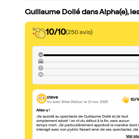
Guillaume Dollé dans Alpha(e), le
10/10
(250 avis)
😍
🤗
😐
🙁
steve
10/1
Vu avec Billet Réduc'
le 21 nov. 2025
Allez-y !
J’ai assisté au spectacle de Guillaume Dollé et j’ai tout
simplement adoré ! on rit du début à la fin, sans aucun
temps mort. J’ai particulièrement apprécié la manière dont i
interagit avec son public faisant ainsi de ses spectacles ,de
moments uniques. À découvrir absolument : drôle et
Voir pl
dynamique. À ne surtout pas manquer !