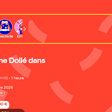
b
pectacle
Enfant
Concert
Activité
Expo et musée
me Dollé dans
avis)
•
1 heure
re 2026
up
,00 €