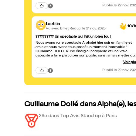
Publié
le 22 nov. 20
Laetitia
10/1
Vu avec Billet Réduc'
le 21 nov. 2025
?????????? Un spectacle qui fait un bien fou !
Nous avons vu le spectacle Alpha(e) hier soir en famille et
amis et nous avons tous passé un moment incroyable !
Guillaume DOLLE a une énergie incroyable et une vraie
capacité à faire participer son public sans jamais mettre qui
que ce soit mal à l’aise. L’interaction est constante, l’impro e
Voir pl
maîtrisée, et il joue avec les réactions de la salle avec
beaucoup de dérision et de bienveillance. Le spectacle
Publié
le 22 nov. 20
passe bien trop vite : on ressort avec les joues douloureuse
tellement on a rigolé ! C’est rare de voir un humoriste aussi
naturel, accessible, et capable de créer une vraie connexio
avec le public. Franchement : allez-y les yeux fermés, vous
passerez un moment inoubliable. Un artiste à encourager et
à suivre de très près !
Guillaume Dollé dans Alpha(e), l
29e dans Top Avis Stand up à Paris