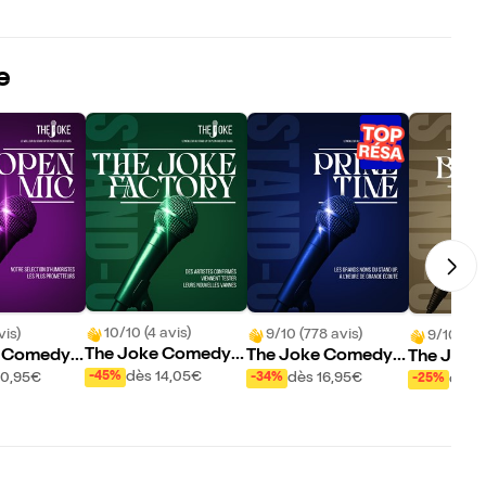
e
10/10 (4 avis)
vis)
9/10 (778 avis)
9/10 (3 a
The Joke Comedy
e Comedy
The Joke Comedy
The Joke
Club : The Joke Fac
en Mic
Club : Prime Time
Club : Bes
dès 14,05€
-45%
10,95€
dès 16,95€
dès 
-34%
-25%
tory