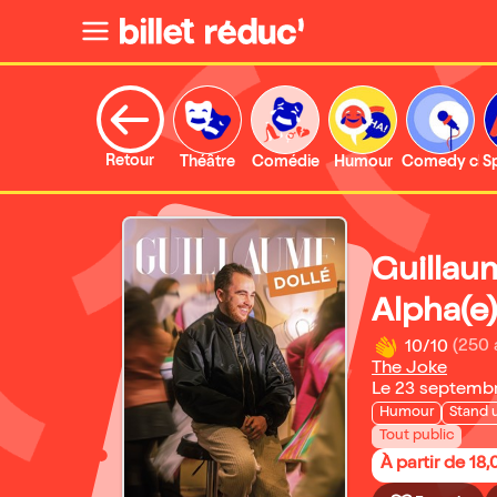
Retour
Théâtre
Comédie
Humour
Comedy clu
S
Guillau
Alpha(e)
10/10
(250 
The Joke
Le 23 septemb
Humour
Stand 
Tout public
À partir de 18