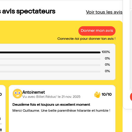
s avis spectateurs
Voir tous les avis
Donner mon avis
Connecte-toi pour donner ton avis !
100%
0%
0%
0%
Antoinemet
0
10/10
Vu avec Billet Réduc'
le 21 nov. 2025
Deuxième fois et toujours un excellent moment
Top !
Merci Guillaume. Une belle parenthèse hilarante et humble !
Très 
soirée
l
(des 5
s
et nous n'a
vraime
us
"fonct