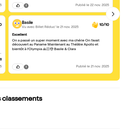
25
Publié
le 22 nov. 2025
Basile
0
10/10
Vu avec Billet Réduc'
le 21 nov. 2025
Excellent
Très 
On a passé un super moment avec ma chérie On l’avait
Laiss
découvert au Paname Maintenant au Théâtre Apollo et
qui va
bientôt à l’Olympia 🙏🏻😍 Basile & Clara
st
us
25
Publié
le 21 nov. 2025
s
n
es classements