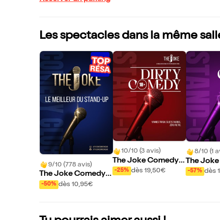
Les spectacles dans la même sall
10/10 (3 avis)
8/10 (1 a
The Joke Comedy
The Jok
9/10 (778 avis)
Club : Dirty Comed
Club : Op
dès 19,50€
-25%
dès 
-57%
The Joke Comedy
y
Club
dès 10,95€
-50%