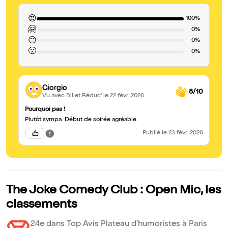
😍
100%
🤗
0%
😐
0%
🙁
0%
Giorgio
8/10
Vu avec Billet Réduc'
le 22 févr. 2026
Pourquoi pas !
Plutôt sympa. Début de soirée agréable.
Publié
le 23 févr. 2026
The Joke Comedy Club : Open Mic, les
classements
24e dans Top Avis Plateau d'humoristes à Paris