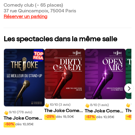
Comedy club (~ 65 places)
37 rue Quincampoix, 75004 Paris
Réserver un parking
Les spectacles dans la même salle
10/10 (3 avis)
10
8/10 (1 avis)
The Joke Comed
The
The Joke Comed
9/10 (778 avis)
y Club : Dirty Com
y Cl
y Club : Open Mic
-25%
dès 19,50€
-45
-57%
dès 10,95€
The Joke Comed
edy
Fac
y Club
-50%
dès 10,95€