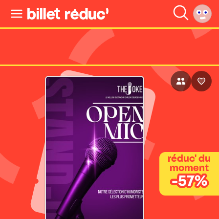
réduc' du
moment
-57%