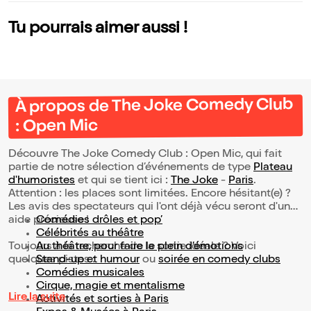
Tu pourrais aimer aussi !
À propos de The Joke Comedy Club
: Open Mic
Découvre The Joke Comedy Club : Open Mic, qui fait
partie de notre sélection d’événements de type
Plateau
d'humoristes
et qui se tient ici :
The Joke
-
Paris
.
Attention : les places sont limitées. Encore hésitant(e) ?
Les avis des spectateurs qui l'ont déjà vécu seront d'une
aide précieuse !
Comédies drôles et pop’
Célébrités au théâtre
Toujours à la recherche de la sortie idéale ? Voici
Au théâtre, pour faire le plein d’émotions
quelques pistes :
Stand-up et humour
ou
soirée en comedy clubs
Comédies musicales
Cirque, magie et mentalisme
Lire la suite
Activités et sorties à Paris