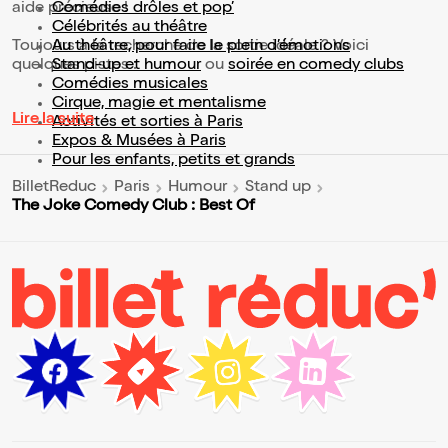
aide précieuse !
Comédies drôles et pop’
Célébrités au théâtre
Toujours à la recherche de la sortie idéale ? Voici
Au théâtre, pour faire le plein d’émotions
quelques pistes :
Stand-up et humour
ou
soirée en comedy clubs
Comédies musicales
Cirque, magie et mentalisme
Lire la suite
Activités et sorties à Paris
Expos & Musées à Paris
Pour les enfants, petits et grands
BilletReduc
Paris
Humour
Stand up
The Joke Comedy Club : Best Of