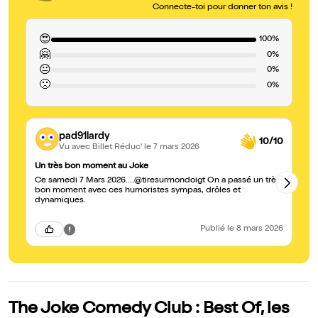
Connecte-toi pour donner ton avis !
😍
100%
🤗
0%
😐
0%
🙁
0%
pad91lardy
10/10
Vu avec Billet Réduc'
le 7 mars 2026
Un très bon moment au Joke
Un
Ce samedi 7 Mars 2026....@tiresurmondoigt On a passé un très
Un
bon moment avec ces humoristes sympas, drôles et
no
dynamiques.
te
be
Publié
le 8 mars 2026
The Joke Comedy Club : Best Of, les