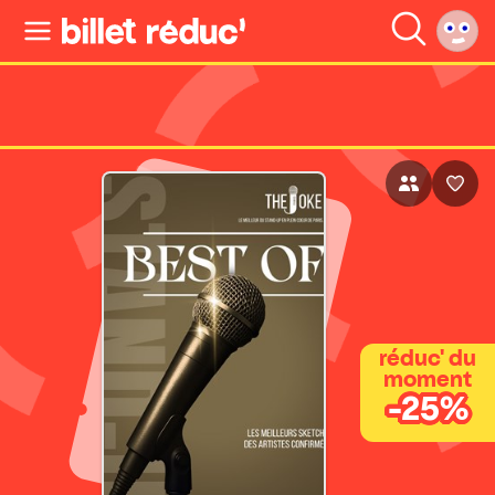
réduc' du
moment
-25%