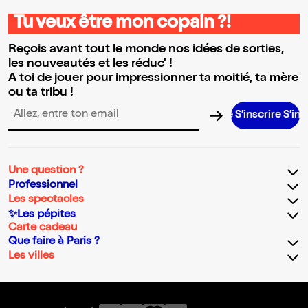
Tu veux être mon copain ?!
Reçois avant tout le monde nos idées de sorties,
les nouveautés et les réduc' !
A toi de jouer pour impressionner ta moitié, ta mère
ou ta tribu !
S’inscrire S’inscrire S’
Adresse email pour la newsletter
Une question ?
Professionnel
Les spectacles
✨Les pépites
Carte cadeau
Que faire à Paris ?
Les villes