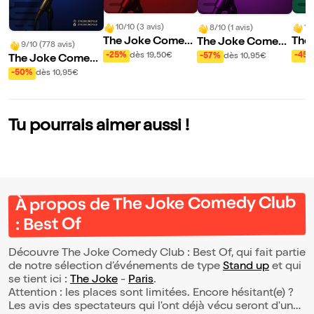
10/10 (3 avis)
10
8/10 (1 avis)
The Joke Comed
The
The Joke Comed
9/10 (778 avis)
y Club : Dirty Com
y Cl
y Club : Open Mic
-25%
dès 19,50€
-45
-57%
dès 10,95€
The Joke Comed
edy
Fac
y Club
-50%
dès 10,95€
Tu pourrais aimer aussi !
À propos de The Joke Comedy Club
: Best Of
Découvre The Joke Comedy Club : Best Of, qui fait partie
de notre sélection d’événements de type
Stand up
et qui
se tient ici :
The Joke
-
Paris
.
Attention : les places sont limitées. Encore hésitant(e) ?
Les avis des spectateurs qui l'ont déjà vécu seront d'une