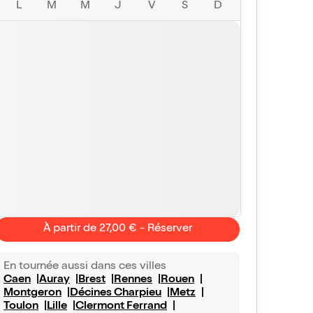
L
M
M
J
V
S
D
À partir de 27,00 € - Réserver
En tournée aussi dans ces villes
Les Snaf
Alix
Caen
Auray
Brest
Rennes
Rouen
9/10
Vu avec Billet Réduc'
le 20 juin 2026
Vu avec Bill
Montgeron
Décines Charpieu
Metz
excellent !
Toulon
Lille
Clermont Ferrand
Excellente soiree