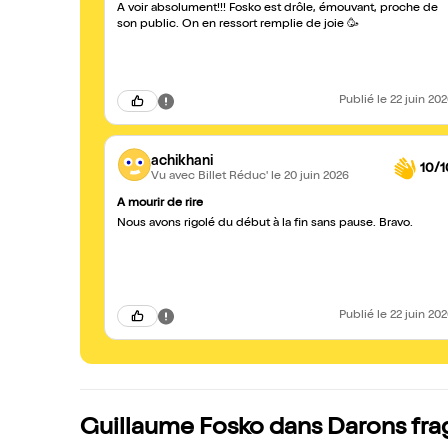
A voir absolument!!! Fosko est drôle, émouvant, proche de
son public. On en ressort remplie de joie 🥳
Publié
le 22 juin 20
achikhani
10/1
Vu avec Billet Réduc'
le 20 juin 2026
A mourir de rire
Nous avons rigolé du début à la fin sans pause. Bravo.
Publié
le 22 juin 20
Guillaume Fosko dans Darons frag