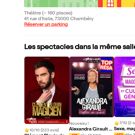
Théâtre (~ 160 places)
41 rue d'Italie, 73000 Chambéry
Réserver un parking
Les spectacles dans la même sall
7/10 (2 a
Nouveau !
Sexe, mag
Alexandra Girault d
10/10 (223 avis)
culture g