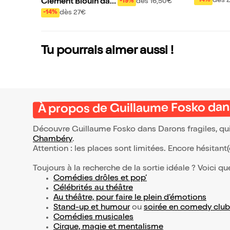
ans Alex en Scène
dès 
-14%
dès 16,50€
Clément Blouin dan
-19%
s Magicien
dès 27€
-14%
Tu pourrais aimer aussi !
À propos de Guillaume Fosko dans
Découvre Guillaume Fosko dans Darons fragiles, qui
Chambéry
.
Attention : les places sont limitées. Encore hésitant
Toujours à la recherche de la sortie idéale ? Voici qu
Comédies drôles et pop’
Célébrités au théâtre
Au théâtre, pour faire le plein d’émotions
Stand-up et humour
ou
soirée en comedy club
Comédies musicales
Cirque, magie et mentalisme