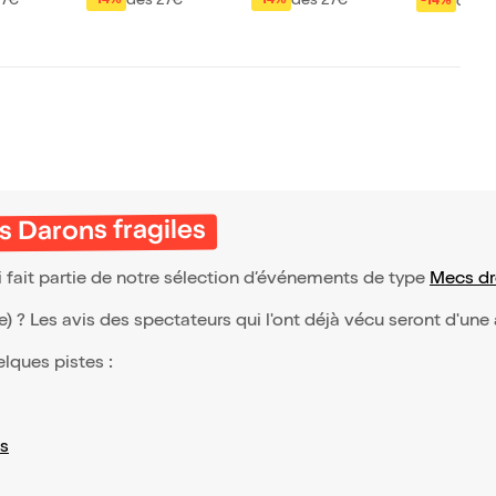
us
27€
dès 27€
dès 27€
dès 
-14%
-14%
-14%
 Darons fragiles
 fait partie de notre sélection d’événements de type
Mecs dr
(e) ? Les avis des spectateurs qui l'ont déjà vécu seront d'une
elques pistes :
s