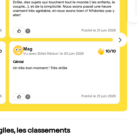
Drôle, des sujets qui touchent tout le monde ( les enfants, le
Une s
couple,..), et de la simplicité. Nous avons passé une heure
second
vraiment très agréable, et nous avons bien ri! N’hésitez pas y
drôle,
aller!
nous 
bravo 
26
Publié
le 21 juin 2026
Mag
0
10/10
Vu avec Billet Réduc'
le 20 juin 2026
Génial
Hillar
Un très bon moment ! Très drôle
Pour l
en con
parent
26
Publié
le 21 juin 2026
iles, les classements