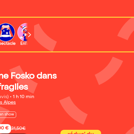
b
pectacle
Enfant
Concert
Activité
Expo et musée
me Fosko dans
ragiles
avis)
•
1 h 10 min
s Alpes
an show
,00 €
31,50€