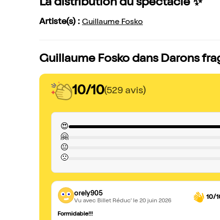
La distribution du spectacle ✨
Artiste(s) :
Guillaume Fosko
Guillaume Fosko dans Darons fragi
10/10
(529 avis)
😍
🤗
😐
🙁
orely905
10/1
Vu avec Billet Réduc'
le 20 juin 2026
Formidable!!!