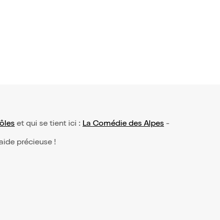
27€
ôles
et qui se tient ici :
La Comédie des Alpes
-
 aide précieuse !