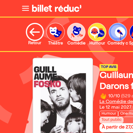
Retour
Théâtre
Comédie
Humour
Comedy clu
S
TOP AVIS
Guillau
Darons f
10/10
(529 
La Comédie de
Le 12 mai 2027
Humour
One m
Tout public
À partir de 27