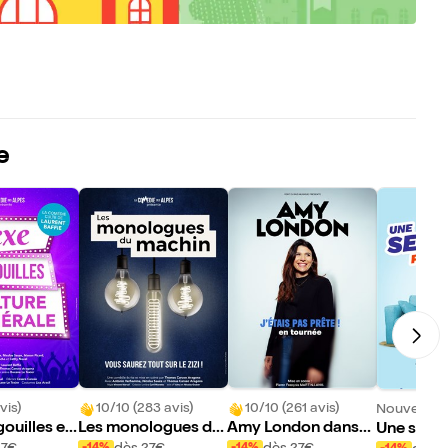
e
vis)
10/10 (283 avis)
10/10 (261 avis)
Nouveau !
ouilles et
Les monologues du
Amy London dans
Une semai
énérale
machin
J'étais pas prête !