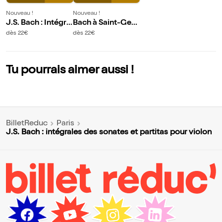
Nouveau !
Nouveau !
J.S. Bach : Intégra
Bach à Saint-Ger
le des sonates et
main : Chapelle Sa
dès 22€
dès 22€
Partitas pour viol
int Symphorien
on
Tu pourrais aimer aussi !
BilletReduc
Paris
J.S. Bach : intégrales des sonates et partitas pour violon