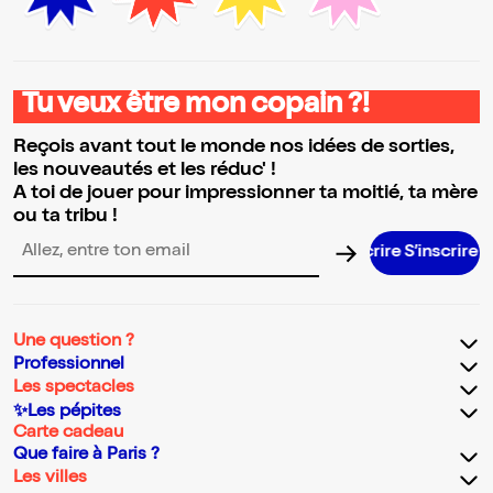
Tu veux être mon copain ?!
Reçois avant tout le monde nos idées de sorties,
les nouveautés et les réduc' !
A toi de jouer pour impressionner ta moitié, ta mère
ou ta tribu !
S’inscrire 
Adresse email pour la newsletter
Une question ?
Professionnel
Les spectacles
✨Les pépites
Carte cadeau
Que faire à Paris ?
Les villes