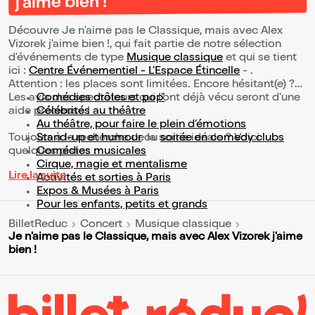
j'aime bien !
Découvre Je n'aime pas le Classique, mais avec Alex
Vizorek j'aime bien !, qui fait partie de notre sélection
d’événements de type
Musique classique
et qui se tient
ici :
Centre Événementiel - L'Espace Étincelle
- .
Attention : les places sont limitées. Encore hésitant(e) ?
Les avis des spectateurs qui l'ont déjà vécu seront d'une
Comédies drôles et pop’
aide précieuse !
Célébrités au théâtre
Au théâtre, pour faire le plein d’émotions
Toujours à la recherche de la sortie idéale ? Voici
Stand-up et humour
ou
soirée en comedy clubs
quelques pistes :
Comédies musicales
Cirque, magie et mentalisme
Lire la suite
Activités et sorties à Paris
Expos & Musées à Paris
Pour les enfants, petits et grands
BilletReduc
Concert
Musique classique
Je n'aime pas le Classique, mais avec Alex Vizorek j'aime
bien !