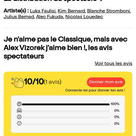
Artiste(s) :
Luka Faulisi
,
Kim Bernard
,
Blanche Stromboni
,
Julius Bernad
,
Alec Fukuda
,
Nicolas Louedec
Je n'aime pas le Classique, mais avec
Alex Vizorek j'aime bien !, les avis
spectateurs
Voir tous les avis
10/10
(1 avis)
Donner mon avis
Connecte-toi pour donner ton avis !
😍
100%
🤗
0%
😐
0%
🙁
0%