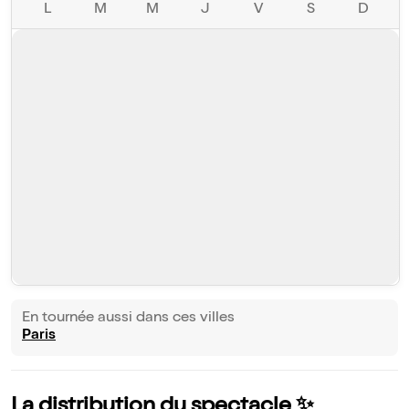
L
M
M
J
V
S
D
En tournée aussi dans ces villes
Paris
La distribution du spectacle ✨