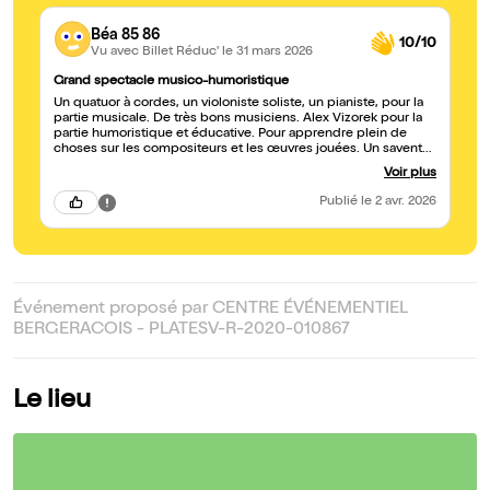
Béa 85 86
10/10
Vu avec Billet Réduc'
le 31 mars 2026
Grand spectacle musico-humoristique
Un quatuor à cordes, un violoniste soliste, un pianiste, pour la
partie musicale. De très bons musiciens. Alex Vizorek pour la
partie humoristique et éducative. Pour apprendre plein de
choses sur les compositeurs et les œuvres jouées. Un savent
mélange de musique, d'humour et de connaissances. Un
Voir plus
excellent spectacle pour les oreilles, les neurones et les
zygomatiques.
Publié
le 2 avr. 2026
Événement proposé par CENTRE ÉVÉNEMENTIEL
BERGERACOIS - PLATESV-R-2020-010867
Le lieu