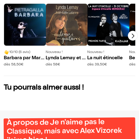
10/10 (6 avis)
Nouveau !
Nouveau !
Nouve
Barbara par Marie
Lynda Lemay et J
La nuit étincelle
Ber
-Claude Pietragall
ean Felix Lalanne :
dès 58,50€
dès 58€
dès 39,50€
dès 3
a
Autour de leurs G
uitares
Tu pourrais aimer aussi !
À propos de Je n'aime pas le
Classique, mais avec Alex Vizorek