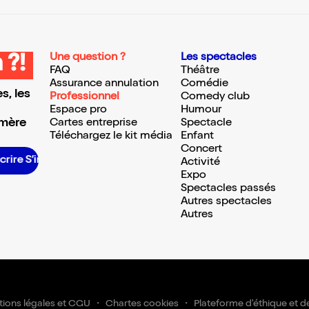
Une question ?
Les spectacles
 ?!
FAQ
Théâtre
Assurance annulation
Comédie
s, les
Professionnel
Comedy club
Espace pro
Humour
 mère
Cartes entreprise
Spectacle
Téléchargez le kit média
Enfant
Concert
re S’inscrire S’inscrire S’inscrire S’inscrire S’inscrire S’inscrire S’inscrire S’inscrire S’inscrire S’inscrire S’inscrire
Activité
Expo
Spectacles passés
Autres spectacles
Autres
ions légales et CGU
Chartes cookies
Plateforme d'éthique et d