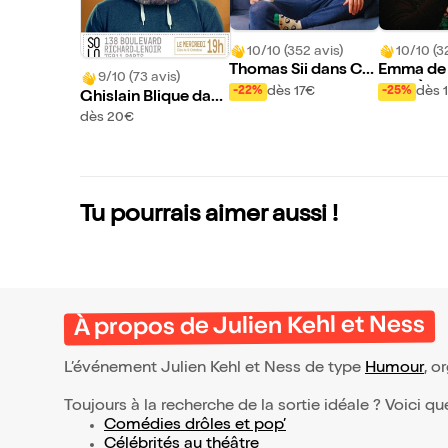
10/10 (352 avis)
10/10 (3
Thomas Sii dans Co
Emma de
9/10 (73 avis)
mpétitif
dans À l'
dès 17€
dès 
-22%
-25%
Ghislain Blique dans
Aucune compétenc
dès 20€
e particulière
Tu pourrais aimer aussi !
À propos de Julien Kehl et Ness
L’événement Julien Kehl et Ness de type
Humour
, o
Toujours à la recherche de la sortie idéale ? Voici qu
Comédies drôles et pop’
Célébrités au théâtre