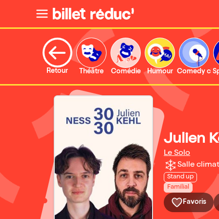
Retour
Théâtre
Comédie
Humour
Comedy clu
S
Julien K
Le Solo
Salle climat
Stand up
Familial
Favoris