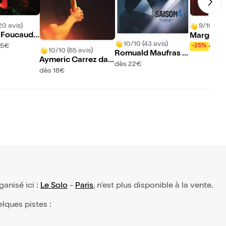
20 avis)
9/10 (466
 Foucaud
Margot D
10/10 (43 avis)
ancienne
dans Pata
15€
dès 
-25%
10/10 (65 avis)
Romuald Maufras d
Aymeric Carrez dan
ans Saison 4
dès 22€
s Spectacle humoris
dès 18€
tique d'humour
rganisé ici :
Le Solo
-
Paris
, n'est plus disponible à la vente.
elques pistes :