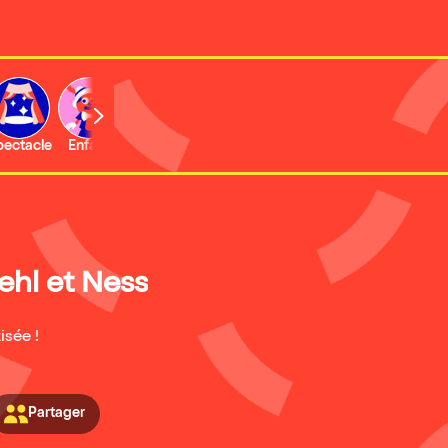
b
pectacle
Enfant
Concert
Activité
Expo et musée
ehl et Ness
isée !
Partager