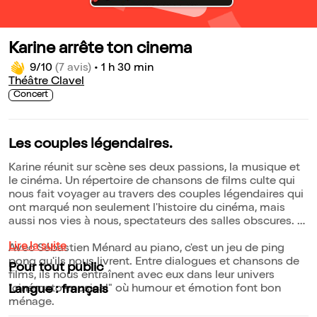
Karine arrête ton cinema
9/10
(7 avis)
•
1 h 30 min
Théâtre Clavel
Concert
Les couples légendaires.
Karine réunit sur scène ses deux passions, la musique et
le cinéma. Un répertoire de chansons de films culte qui
nous fait voyager au travers des couples légendaires qui
ont marqué non seulement l'histoire du cinéma, mais
aussi nos vies à nous, spectateurs des salles obscures.
Lire la suite
Avec Sébastien Ménard au piano, c'est un jeu de ping
pong qu'ils nous livrent. Entre dialogues et chansons de
Pour tout public
films, ils nous entraînent avec eux dans leur univers
"cinémato-musical" où humour et émotion font bon
Langue : français
ménage.