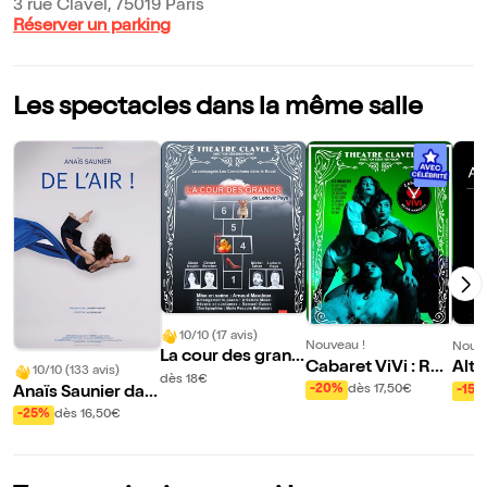
3 rue Clavel, 75019 Paris
Réserver un parking
Les spectacles dans la même salle
10/10 (17 avis)
Nouveau !
Nouve
La cour des grand
Cabaret ViVi : Rev
Alte
10/10 (133 avis)
s
dès 18€
ue Manifeste
-20%
dès 17,50€
Anaïs Saunier dan
-15%
s De l'air !
-25%
dès 16,50€