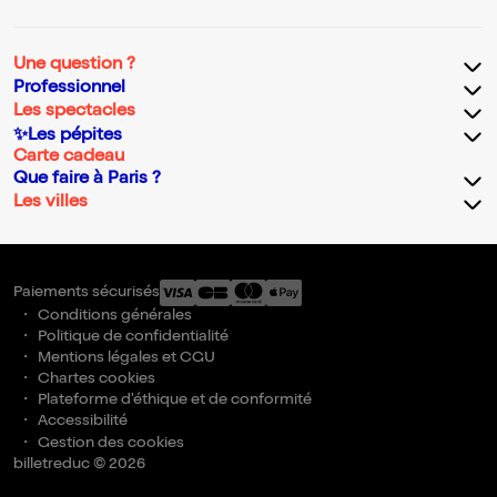
Une question ?
Professionnel
Les spectacles
✨Les pépites
Carte cadeau
Que faire à Paris ?
Les villes
Paiements sécurisés
Conditions générales
Politique de confidentialité
Mentions légales et CGU
Chartes cookies
Plateforme d'éthique et de conformité
Accessibilité
Gestion des cookies
billetreduc © 2026