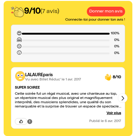
9/10
(7 avis)
Donner mon avis
Connecte-toi pour donner ton avis !
😍
100%
🤗
0%
😐
0%
🙁
0%
LALAUREparis
8/10
Vu avec Billet Réduc'
le 1 avr. 2017
SUPER SOIREE
Po
Cette soirée fut un régal musical, avec une chanteuse au top,
De
un répertoire musical des plus original et magnifiquement
ba
interprété, des musiciens splendides, une qualité du son
in
remarquable et la surprise de trouver un espace de spectacle
pa
si bien équipé au coeur ... du Novotel de Bagnolet! Que de
su
Voir plus
surprises pour cet apéro cinématomusical ! j'en redemande :-)
ou
qu
Publié
le 6 avr. 2017