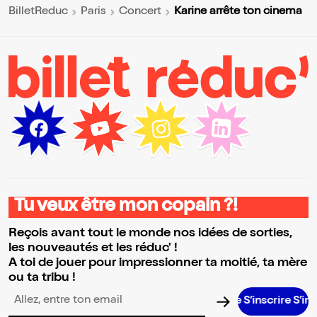
Karine arrête ton cinema
BilletReduc
Paris
Concert
Tu veux être mon copain ?!
Reçois avant tout le monde nos idées de sorties,
les nouveautés et les réduc' !
A toi de jouer pour impressionner ta moitié, ta mère
ou ta tribu !
S’inscrire S’inscrire 
Adresse email pour la newsletter