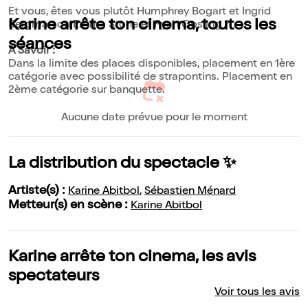
Et vous, êtes vous plutôt Humphrey Bogart et Ingrid
Karine arrête ton cinema, toutes les
Bergman ou Emma Stone et Ryan Gosling ?
séances
A Savoir :
Dans la limite des places disponibles, placement en 1ère
catégorie avec possibilité de strapontins. Placement en
2ème catégorie sur banquette.
Aucune date prévue pour le moment
La distribution du spectacle ✨
Artiste(s) :
Karine Abitbol
,
Sébastien Ménard
Metteur(s) en scène :
Karine Abitbol
Karine arrête ton cinema, les avis
spectateurs
Voir tous les avis