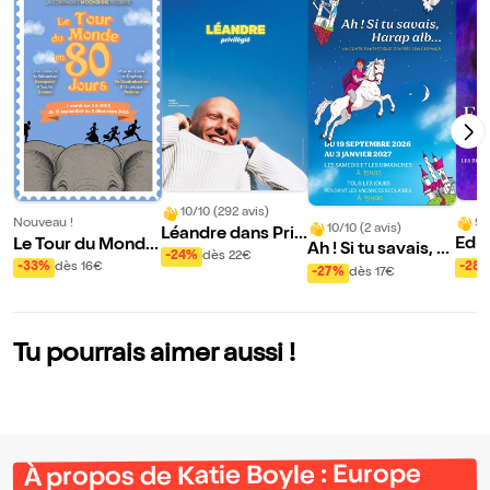
10/10 (292 avis)
9/
Nouveau !
10/10 (2 avis)
Léandre dans Priv
Edit
Le Tour du Monde
Ah ! Si tu savais, H
ilégié
-24%
dès 22€
a 19
en 80 Jours
-28
-33%
dès 16€
arap alb...
-27%
dès 17€
Tu pourrais aimer aussi !
À propos de Katie Boyle : Europe