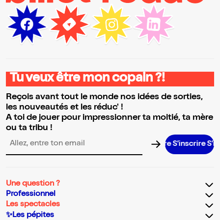
Tu veux être mon copain ?!
Reçois avant tout le monde nos idées de sorties,
les nouveautés et les réduc' !
A toi de jouer pour impressionner ta moitié, ta mère
ou ta tribu !
S’inscrire S’inscrir
Adresse email pour la newsletter
Une question ?
Professionnel
Les spectacles
✨Les pépites