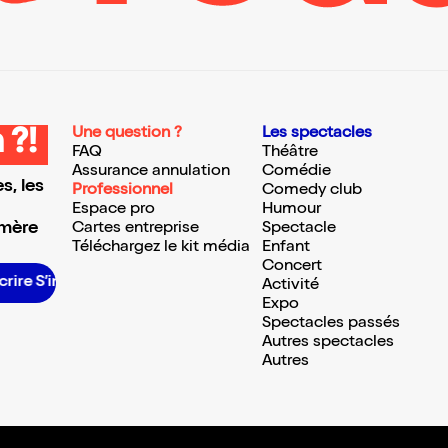
Une question ?
Les spectacles
 ?!
FAQ
Théâtre
Assurance annulation
Comédie
s, les
Professionnel
Comedy club
Espace pro
Humour
 mère
Cartes entreprise
Spectacle
Téléchargez le kit média
Enfant
Concert
rire S’inscrire S’inscrire S’inscrire S’inscrire S’inscrire S’inscrire S’inscrire S’inscrire S’inscrire S’inscrire S’inscrire
Activité
Expo
Spectacles passés
Autres spectacles
Autres