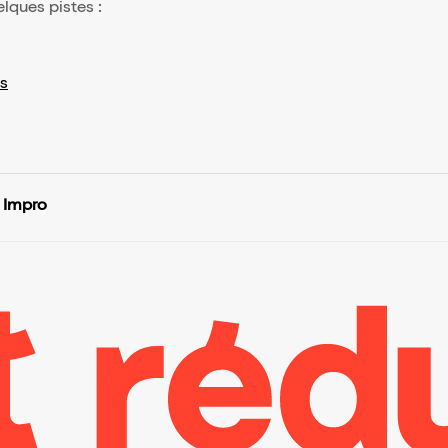
elques pistes :
s
 Impro