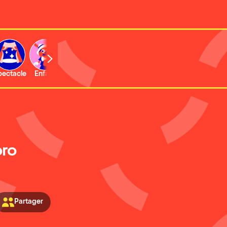
b
pectacle
Enfant
Concert
Activité
Expo et musée
pro
Partager