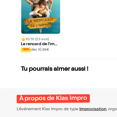
10/10 (23 avis)
Le rencard de l'impr
o | Le 13ème Cri
dès 10,95€
-56%
Tu pourrais aimer aussi !
À propos de Klas Impro
L’événement Klas Impro de type
Improvisation
, orga