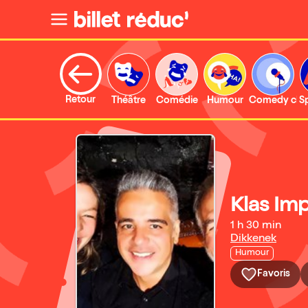
Retour
Théâtre
Comédie
Humour
Comedy clu
S
Klas Im
1 h 30 min
Dikkenek
Humour
Favoris