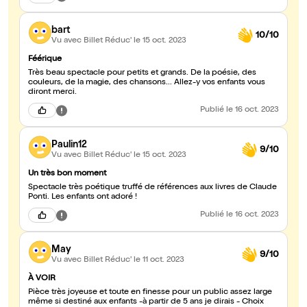
eu l'occasion de voir.
bart
10/10
Vu avec Billet Réduc'
le 15 oct. 2023
Féérique
Très beau spectacle pour petits et grands. De la poésie, des
couleurs, de la magie, des chansons... Allez-y vos enfants vous
diront merci.
Publié
le 16 oct. 2023
Paulin12
9/10
Vu avec Billet Réduc'
le 15 oct. 2023
Un très bon moment
Spectacle très poétique truffé de références aux livres de Claude
Ponti. Les enfants ont adoré !
Publié
le 16 oct. 2023
May
9/10
Vu avec Billet Réduc'
le 11 oct. 2023
À VOIR
Pièce très joyeuse et toute en finesse pour un public assez large
même si destiné aux enfants -à partir de 5 ans je dirais - Choix