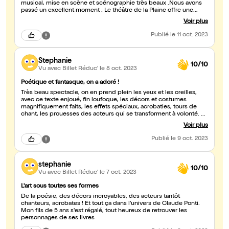
musical, mise en scène et scénographie très beaux .Nous avons
passé un excellent moment . Le théâtre de la Plaine offre une
programmation jeunesse très intéressante . Nous reviendrons
Voir plus
avec grand plaisir !
Publié
le 11 oct. 2023
Stephanie
10/10
Vu avec Billet Réduc'
le 8 oct. 2023
Poétique et fantasque, on a adoré !
Très beau spectacle, on en prend plein les yeux et les oreilles,
avec ce texte enjoué, fin loufoque, les décors et costumes
magnifiquement faits, les effets spéciaux, acrobaties, tours de
chant, les prouesses des acteurs qui se transforment à volonté.
On pleure un peu, on rit, on rêve, on a même peur ! Bravo pour
Voir plus
cette performance qui ravit les petits et les grands.
Publié
le 9 oct. 2023
stephanie
10/10
Vu avec Billet Réduc'
le 7 oct. 2023
L'art sous toutes ses formes
De la poésie, des décors incroyables, des acteurs tantôt
chanteurs, acrobates ! Et tout ça dans l'univers de Claude Ponti.
Mon fils de 5 ans s'est régalé, tout heureux de retrouver les
personnages de ses livres