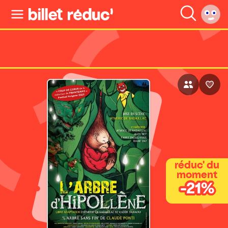
réduc' du
moment
-21%