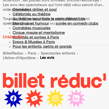
Attention : les places sont limitées. Encore hésitant(e) ?
Les avis des spectateurs qui l'ont déjà vécu seront d'une
aide précieuse !
Comédies drôles et pop’
Célébrités au théâtre
Toujours à la recherche de la sortie idéale ? Voici
Au théâtre, pour faire le plein d’émotions
quelques pistes :
Stand-up et humour
ou
soirée en comedy clubs
Comédies musicales
Cirque, magie et mentalisme
Lire la suite
Activités et sorties à Paris
Expos & Musées à Paris
Pour les enfants, petits et grands
BilletReduc
Paris
Spectacles enfants
Les avis
L'Arbre d'Hipollène