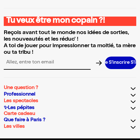
Tu veux être mon copain ?!
Reçois avant tout le monde nos idées de sorties,
les nouveautés et les réduc' !
A toi de jouer pour impressionner ta moitié, ta mère
ou ta tribu !
S’inscrire S’inscrire
Adresse email pour la newsletter
Une question ?
Professionnel
Les spectacles
✨Les pépites
Carte cadeau
Que faire à Paris ?
Les villes