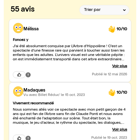
55 avis
Mélissa
10/10
Foncez y
J'ai été absolument conquise par L'Arbre d'Hippolène ! C'est un
spectacle d'une finesse rare qui parvient à toucher aussi bien les
enfants que les adultes. L'univers visuel est une véritable pépite :
on est immédiatement transporté dans cet arbre extraordinaire
grâce à une mise en scène inventive et pleine de douceur. Les
Voir plus
thèmes de l'amitié et de la quête de soi sont abordés avec une
grande sensibilité, sans jamais tomber dans la simplicité. C'est
Publié
le 12 mai 2026
drôle, tendre, et surtout visuellement magnifique. Les comédiens
habitent leurs personnages avec une énergie communicative qui
donne le sourire tout au long de la pièce. Si vous cherchez une
Madaques
sortie culturelle qui fait voyager l'imaginaire et qui réchauffe le
10/10
cœur, n'hésitez pas une seconde : foncez au théâtre pour
Vu avec Billet Réduc'
le 15 oct. 2023
découvrir Hippolène et son univers ! Un immense bravo à toute
l'équipe pour ce moment de pur théâtre.
Vivement recommandé
Nous sommes allés voir ce spectacle avec mon petit garçon de 4
ans qui est fan de l'Arbre sans fin de Claude Ponti et nous avons
été enchanté de l'adaptation sur scène. Tout était bon, la
musique, le jeu d'acteur, le rythme du spectacle, les dialogues,
les costumes. Bref on s'est régalé. La poésie et la fantaisie de
Voir plus
l'univers de Claude Ponti est parfaitement reproduite.
Certainement le meilleur spectacle pour enfants que nous avons
Publié
le 19 oct. 2023