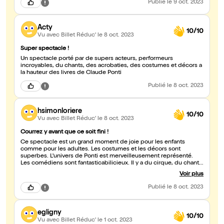
Publié
le 9 oct. 2023
Acty
10/10
Vu avec Billet Réduc'
le 8 oct. 2023
Super spectacle !
Un spectacle porté par de supers acteurs, performeurs
incroyables, du chants, des acrobaties, des costumes et décors a
la hauteur des livres de Claude Ponti
Publié
le 8 oct. 2023
hsimonloriere
10/10
Vu avec Billet Réduc'
le 8 oct. 2023
Courrez y avant que ce soit fini !
Ce spectacle est un grand moment de joie pour les enfants
comme pour les adultes. Les costumes et les décors sont
superbes. L'univers de Ponti est merveilleusement représenté.
Les comédiens sont fantasticabilicieux. Il y a du cirque, du chant
lyrique, de l'humour, de la réflexion sur la création, de l'imaginaire,
Voir plus
des jeux sur les mots... Une bonheur !
Publié
le 8 oct. 2023
egligny
10/10
Vu avec Billet Réduc'
le 1 oct. 2023