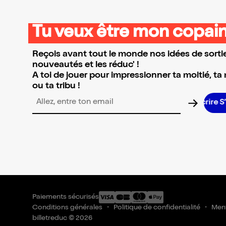
Tu veux être mon copain
Reçois avant tout le monde nos idées de sortie
nouveautés et les réduc' !
A toi de jouer pour impressionner ta moitié, ta
ou ta tribu !
Adresse email pour la newsletter
Paiements sécurisés
Conditions générales
Politique de confidentialité
Ment
billetreduc © 2026