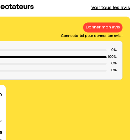
pectateurs
Voir tous les avis
Donner mon avis
Connecte-toi pour donner ton avis !
0%
100%
0%
0%
0
e
us
e