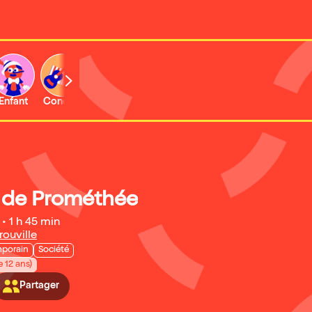
Enfant
Concert
Activité
Expo et musée
u de Prométhée
•
1 h 45 min
rouville
porain
Société
e 12 ans)
Partager