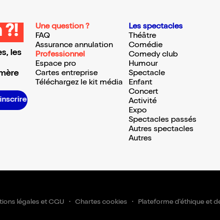
Une question ?
Les spectacles
 ?!
FAQ
Théâtre
Assurance annulation
Comédie
s, les
Professionnel
Comedy club
Espace pro
Humour
 mère
Cartes entreprise
Spectacle
Téléchargez le kit média
Enfant
Concert
S’inscrire S’inscrire S’inscrire S’inscrire S’inscrire S’inscrire S’inscrire S’inscrire S’inscrire S’inscrire S’inscrire S’inscrire
Activité
Expo
Spectacles passés
Autres spectacles
Autres
ions légales et CGU
Chartes cookies
Plateforme d'éthique et d