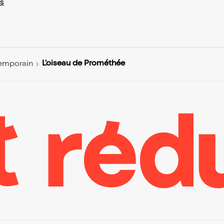
s
L'oiseau de Prométhée
emporain