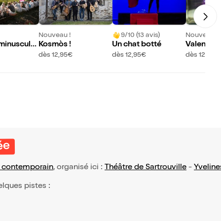
Nouveau !
9/10 (13 avis)
Nouveau !
 minuscule
Kosmòs !
Un chat botté
Valentina
dès 12,95€
dès 12,95€
dès 12,95€
ée
e contemporain
, organisé ici :
Théâtre de Sartrouville
-
Yveline
elques pistes :