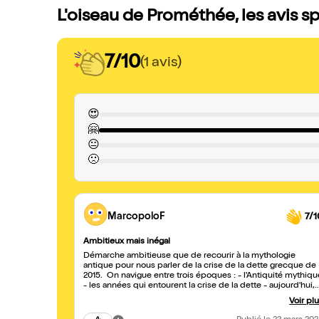
L'oiseau de Prométhée, les avis s
7/10
(1 avis)
😍
🤗
😐
🙁
MarcopoloF
7/1
Ambitieux mais inégal
Démarche ambitieuse que de recourir à la mythologie
antique pour nous parler de la crise de la dette grecque de
2015. On navigue entre trois époques : - l'Antiquité mythiqu
- les années qui entourent la crise de la dette - aujourd'hui,
où se retrouvent des Européens protagonistes de la crise
Voir pl
neuf ans après. Ce passage d'une époque à l'autre s'effectu
sans confusion. Pour autant, l'intérêt de la démarche n'est