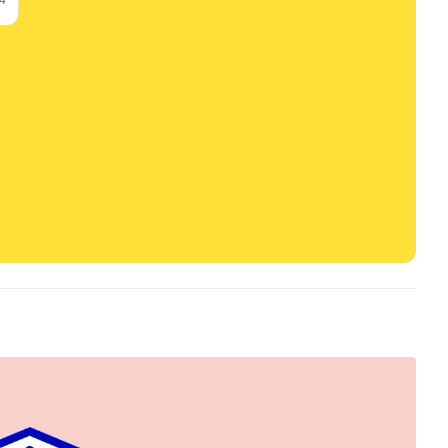
24
t
s