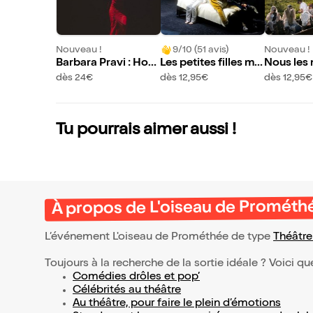
Nouveau !
9/10 (51 avis)
Nouveau !
Barbara Pravi : Hom
Les petites filles mo
Nous les
mage à Dalida
dernes
s
dès 24€
dès 12,95€
dès 12,95€
Tu pourrais aimer aussi !
À propos de L'oiseau de Prométh
L’événement L'oiseau de Prométhée de type
Théâtr
Toujours à la recherche de la sortie idéale ? Voici qu
Comédies drôles et pop’
Célébrités au théâtre
Au théâtre, pour faire le plein d’émotions