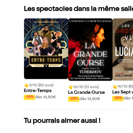
Les spectacles dans la même sall
9/10 (85 avis)
10/10 (8
10/10 (13 avis)
Entre-Temps
Les Sept 
La Grande Ourse
dès 14,50€
-25%
ia O.
dès 
-25%
dès 14,50€
-25%
Tu pourrais aimer aussi !