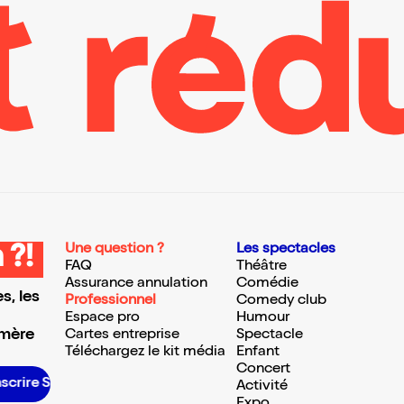
Une question ?
Les spectacles
 ?!
FAQ
Théâtre
Assurance annulation
Comédie
s, les
Professionnel
Comedy club
Espace pro
Humour
 mère
Cartes entreprise
Spectacle
Téléchargez le kit média
Enfant
Concert
crire S’inscrire S’inscrire S’inscrire S’inscrire S’inscrire S’inscrire S’inscrire S’inscrire S’inscrire S’inscrire S’inscrire
Activité