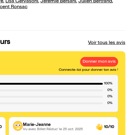
re
,
Lisa Gervasoni
,
Jérémie Bersani
,
Julien Bertrand
,
ncent Ronsac
urs
Voir tous les avis
Donner mon avis
Connecte-toi pour donner ton avis !
100%
0%
0%
0%
Marie-Jeanne
0
10/10
Vu avec Billet Réduc'
le 25 oct. 2025