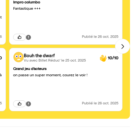
Impro columbo
Très 
Fantastique +++
Nous 
perso
t
26
Publié
le 26 oct. 2025
Bouh the dwarf
0
10/10
Vu avec Billet Réduc'
le 25 oct. 2025
Grand jeu d’acteurs
Un su
à
on passe un super moment, courez le voir !
Un su
de tr
l'avez
parti
choisi
Menti
physi
25
Publié
le 26 oct. 2025