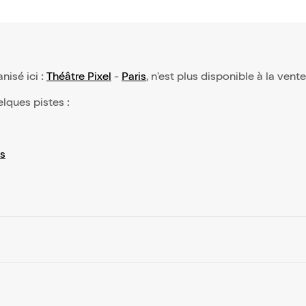
anisé ici :
Théâtre Pixel
-
Paris
, n'est plus disponible à la vent
elques pistes :
s