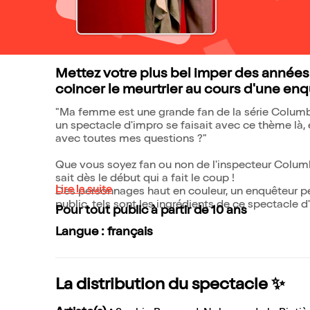
Mettez votre plus bel imper des années
coincer le meurtrier au cours d'une en
"Ma femme est une grande fan de la série Columbo.
un spectacle d'impro se faisait avec ce thème là, e
avec toutes mes questions ?"
Que vous soyez fan ou non de l'inspecteur Columb
sait dès le début qui a fait le coup !
Lire la suite
Des personnages haut en couleur, un enquêteur per
public, tels sont les ingrédients de ce spectacle d
Pour tout public à partir de 10 ans
Langue : français
La distribution du spectacle ✨