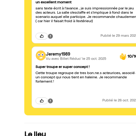
un excellent moment
sans texte écrit à l'avance , je suis impressionnée par le jeu
des acteurs. La salle s’esclaffe et s'implique à fond dans le
scenario auquel elle participe. Je recommande chaudemen
( car hier il faisait froid à l’extérieur)
Publié
le 29 mars 20
Jeremy1989
10/1
Vu avec Billet Réduc'
le 25 oct. 2025
Super troupe er super concept !
Cette troupe regroupe de tres bon.ne.s acteurices, associé 
un concept qui nous tient en haleine. Je recommande
fortement !
Publié
le 26 oct. 20
Le lieu