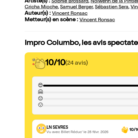
Artiste(s) :
Sophie Brossard
,
Nolwenn de la Pintiè
Gricha Mioche
,
Samuel Berger
,
Sébastien Sera
,
Vi
Auteur(s) :
Vincent Ronsac
Metteur(s) en scène :
Vincent Ronsac
Impro Columbo, les avis spectate
10/10
(24 avis)
😍
🤗
😐
🙁
LN SEVRES
10/1
Vu avec Billet Réduc'
le 28 févr. 2026