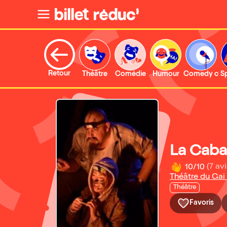
Retour
Théâtre
Comédie
Humour
Comedy clu
S
La Cab
10/10
(7 avi
Théâtre du Gai
Théâtre
Favoris