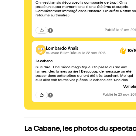
On n'est jamais déçu avec la compagnie de trop ! On a
passé un super moment: on a ri on a été ému et surpris.
Complètement immergé dans l'histoire. On arrête Netflix on
retourne au théâtre:)
Publié
le 12 avr. 20
Lombardo Anaïs
10/1
Vu avec Billet Réduc'
le 22 nov. 2018
La cabane
Que dire.. Une pièce magnifique. On passe du rire aux
larmes, des larmes au rire ! Beaucoup de message on été
passer dans cette pièce qui ont été très touchant. Moi qui
suis aller voir toutes vos pièces, la cabane est l'une des
meilleures pièces. Les comédiens tip top, à fond dans leurs
Voir pl
personnages . On se serais cru en camping sauvage avec
eux. C'est une pièce à aller voir vraiment, alors n'hésitez pas
Publié
le 23 nov. 20
ça en faut vraiment la peine !!!
La Cabane, les photos du spectac