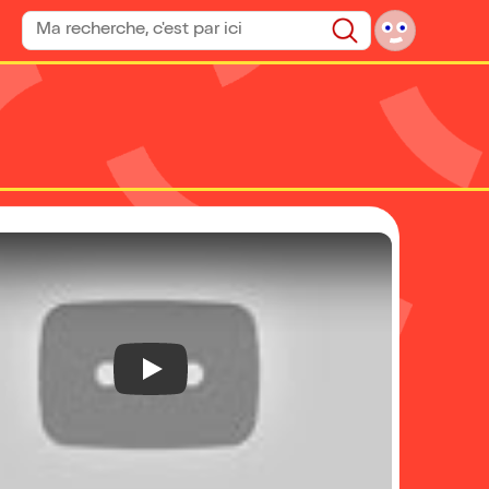
Rechercher un spectacle
Rechercher