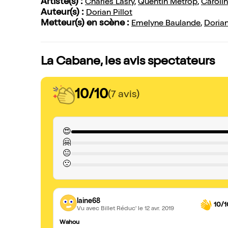
Artiste(s) :
Charles Lasry
,
Quentin Métrop
,
Carolin
Auteur(s) :
Dorian Pillot
Metteur(s) en scène :
Emelyne Baulande
,
Dorian
La Cabane, les avis spectateurs
10/10
(7 avis)
😍
🤗
😐
🙁
laine68
10/1
Vu avec Billet Réduc'
le 12 avr. 2019
Wahou