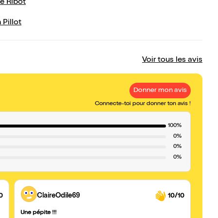
e Ribot
 Pillot
Voir tous les avis
Donner mon avis
Connecte-toi pour donner ton avis !
100%
0%
0%
0%
0
ClaireOdile69
10/10
Une pépite !!!
très 