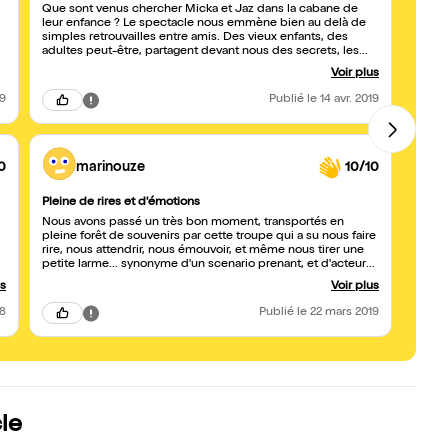
Que sont venus chercher Micka et Jaz dans la cabane de
Un dé
leur enfance ? Le spectacle nous emmène bien au delà de
emmèn
simples retrouvailles entre amis. Des vieux enfants, des
"Des 
adultes peut-être, partagent devant nous des secrets, les
guerre
non-dits d'une époque lointaine et c'est Emma qui va les
Voir plus
aider à accoucher d'eux-mêmes. Un jeu, une mise en scène
tout en finesse. Des sentiments humains si justes. Ne loupez
19
Publié
le 14 avr. 2019
pas La Cabane!
0
marinouze
10/10
Pleine de rires et d'émotions
Magni
Nous avons passé un très bon moment, transportés en
Une tr
pleine forêt de souvenirs par cette troupe qui a su nous faire
Cie d
rire, nous attendrir, nous émouvoir, et même nous tirer une
porté
petite larme... synonyme d'un scenario prenant, et d'acteurs
touch
justes dans leurs rôles de vieux enfants. Un décor et des
d'une 
us
Voir plus
éclairages parfaitement adaptés contribuent à la réussite et à
cabane
,
l'immersion dans cette pièce vraiment chouette. Merci pour
18
Publié
le 22 mars 2019
ce bon moment !
le