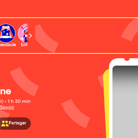
b
pectacle
Enfant
Concert
Activité
Expo et musée
ane
s)
•
1 h 30 min
 Savoir
Partager