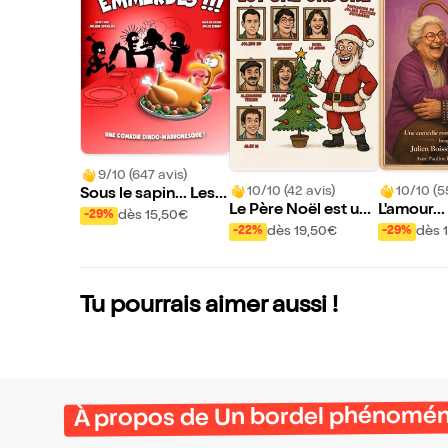
9/10 (647 avis)
10/10 (42 avis)
10/10 (5
Sous le sapin... Les e
Le Père Noël est une
L'amour..
mmerdes !!!
dès 15,50€
-29%
ordure
HPAD ?
dès 19,50€
dès 
-22%
-29%
Tu pourrais aimer aussi !
À propos de Un bordel phénomén