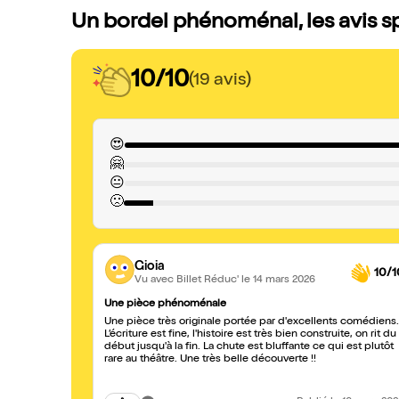
Un bordel phénoménal, les avis s
10/10
(19 avis)
😍
🤗
😐
🙁
Gioia
10/1
Vu avec Billet Réduc'
le 14 mars 2026
Une pièce phénoménale
Une pièce très originale portée par d'excellents comédiens.
L’écriture est fine, l'histoire est très bien construite, on rit du
début jusqu'à la fin. La chute est bluffante ce qui est plutôt
rare au théâtre. Une très belle découverte !!