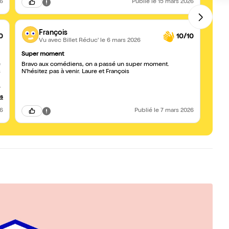
26
Publié
le 15 mars 2026
François
0
10/10
Vu avec Billet Réduc'
le 6 mars 2026
Super moment
Extrao
e
Bravo aux comédiens, on a passé un super moment.
Nous 
s
N'hésitez pas à venir. Laure et François
excell
spont
d'inve
drôle!
us
loupe
26
Publié
le 7 mars 2026