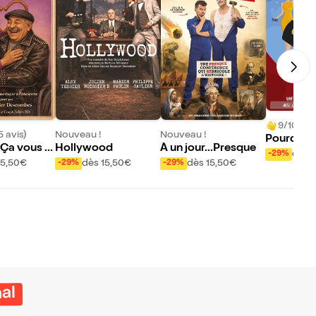
9/10 (27
5 avis)
Nouveau !
Nouveau !
Pourquoi
. Ça vous E
Hollywood
À un jour...Presque
s aiment 
dès 
-29%
15,50€
dès 15,50€
dès 15,50€
-29%
-29%
ds ?
al