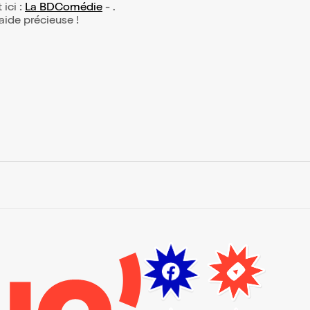
 ici :
La BDComédie
- .
 aide précieuse !