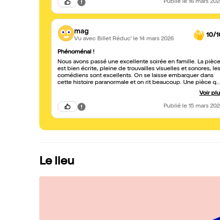
Publié
le 16 mars 20
mag
10/1
Vu avec Billet Réduc'
le 14 mars 2026
Phénoménal !
Nous avons passé une excellente soirée en famille. La pièc
est bien écrite, pleine de trouvailles visuelles et sonores, le
comédiens sont excellents. On se laisse embarquer dans
cette histoire paranormale et on rit beaucoup. Une pièce qui
fait du bien, à voir !
Voir pl
Publié
le 15 mars 20
Le lieu