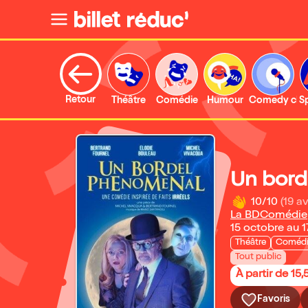
Retour
Théâtre
Comédie
Humour
Comedy clu
S
Un bord
10/10
(19 av
La BDComédie
15 octobre au 
Théâtre
Coméd
Tout public
À partir de 15,
Favoris