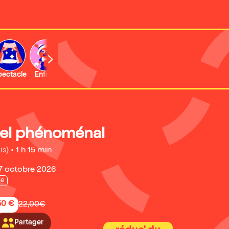
b
pectacle
Enfant
Concert
Activité
Expo et musée
el phénoménal
is)
•
1 h 15 min
17 octobre 2026
ie
50 €
22,00€
Partager