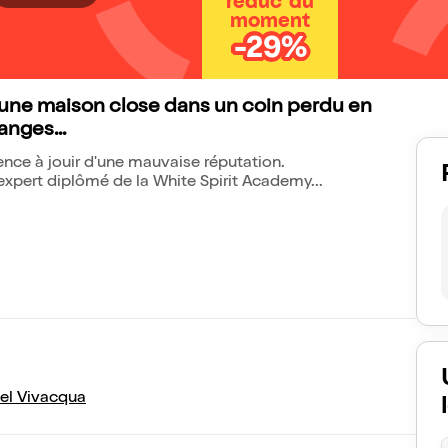
réduc' du
moment
-29%
'une maison close dans un coin perdu en
nges...
ce à jouir d'une mauvaise réputation.
 expert diplômé de la White Spirit Academy...
el Vivacqua