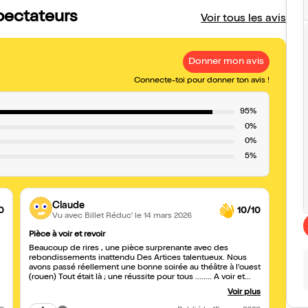
pectateurs
Voir tous les avis
Donner mon avis
Connecte-toi pour donner ton avis !
95%
0%
0%
5%
Claude
0
10/10
Vu avec Billet Réduc'
le 14 mars 2026
Pièce à voir et revoir
Super
Beaucoup de rires , une pièce surprenante avec des
Super p
rebondissements inattendu Des Artices talentueux. Nous
bien r
avons passé réellement une bonne soirée au théâtre à l'ouest
(rouen) Tout était là ; une réussite pour tous ........ A voir et
revoir
Voir plus