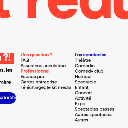
Une question ?
Les spectacles
 ?!
FAQ
Théâtre
Assurance annulation
Comédie
s, les
Professionnel
Comedy club
Espace pro
Humour
 mère
Cartes entreprise
Spectacle
Téléchargez le kit média
Enfant
Concert
S’inscrire S’inscrire S’inscrire S’inscrire S’inscrire S’inscrire S’inscrire S’inscrire S’inscrire S’inscrire S’inscrire
Activité
Expo
Spectacles passés
Autres spectacles
Autres