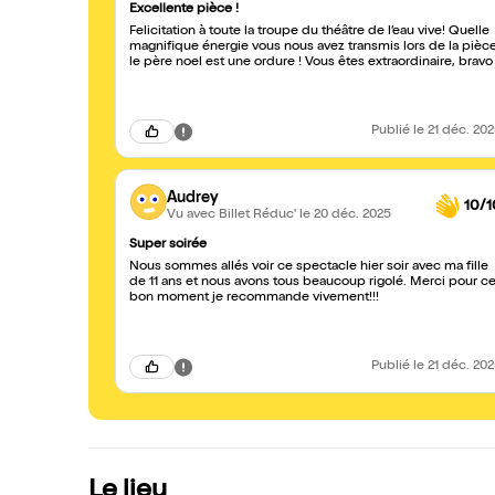
Excellente pièce !
Felicitation à toute la troupe du théâtre de l’eau vive! Quelle
magnifique énergie vous nous avez transmis lors de la pièc
le père noel est une ordure ! Vous êtes extraordinaire, bravo 
Publié
le 21 déc. 20
Audrey
10/1
Vu avec Billet Réduc'
le 20 déc. 2025
Super soirée
Nous sommes allés voir ce spectacle hier soir avec ma fille
de 11 ans et nous avons tous beaucoup rigolé. Merci pour c
bon moment je recommande vivement!!!
Publié
le 21 déc. 20
Le lieu