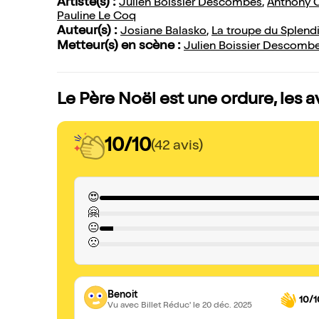
Artiste(s) :
Julien Boissier Descombes
,
Anthony G
Pauline Le Coq
Auteur(s) :
Josiane Balasko
,
La troupe du Splend
Metteur(s) en scène :
Julien Boissier Descomb
Le Père Noël est une ordure, les a
10/10
(42 avis)
😍
🤗
😐
🙁
Benoit
10/1
Vu avec Billet Réduc'
le 20 déc. 2025