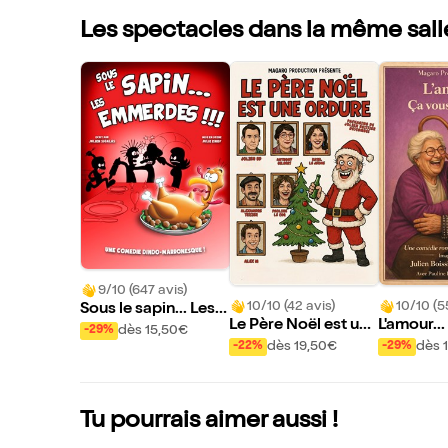
Les spectacles dans la même sall
9/10 (647 avis)
10/10 (42 avis)
10/10 (5
Sous le sapin... Les e
Le Père Noël est une
L'amour..
mmerdes !!!
dès 15,50€
-29%
ordure
HPAD ?
dès 19,50€
dès 
-22%
-29%
Tu pourrais aimer aussi !