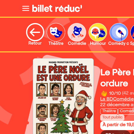
Retour
Théâtre
Comédie
Humour
Comedy clu
S
Le Père 
ordure
10/10
(42 av
La BDComédie
22 décembre a
Théâtre
Coméd
Tout public
À partir de 19,