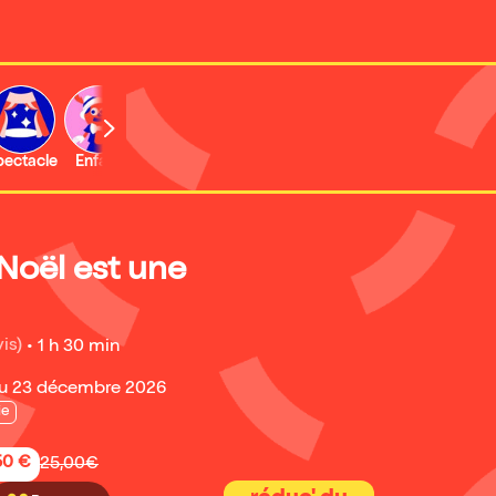
b
pectacle
Enfant
Concert
Activité
Expo et musée
Noël est une
is)
•
1 h 30 min
u 23 décembre 2026
ie
50 €
25,00€