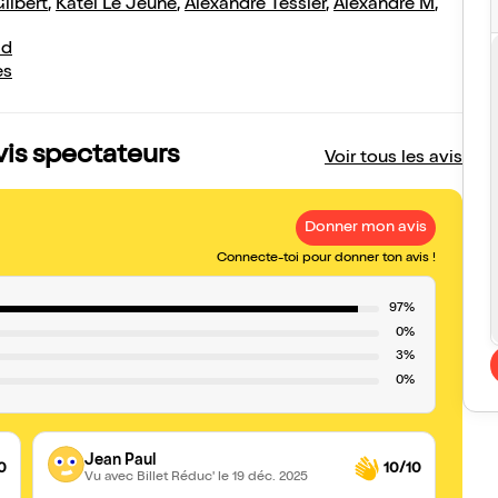
ilbert
,
Katel Le Jeune
,
Alexandre Tessier
,
Alexandre M
,
id
es
vis spectateurs
Voir tous les avis
Donner mon avis
Connecte-toi pour donner ton avis !
97%
0%
3%
0%
Jean Paul
0
10/10
Vu avec Billet Réduc'
le 19 déc. 2025