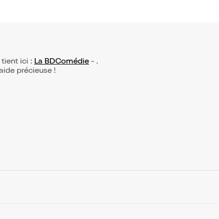
tient ici :
La BDComédie
- .
 aide précieuse !