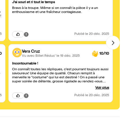
J'ai souri et ri tout le temps
Une s
Bravo à la troupe. Même si on connaît la pièce il y a un
Une su
e
enthousiasme et une fraîcheur contagieuse.
Et po
!
quelq
est su
25
Publié
le 20 déc. 2025
Vera Cruz
0
10/10
Vu avec Billet Réduc'
le 19 déc. 2025
Incontournable !
Super
On connaît toutes les répliques, c'est pourrant toujours aussi
Pour l
e
savoureux! Une équipe de qualité. Chacun remplit à
aussi 
merveille le "costume" qui lui est destiné ! On a passé une
adapta
super soirée de détente, grosse rigolade au rendez-vous.
soi e
Merci, merci!!! Les 3 de l'ouest.
dispon
Voir plus
25
Publié
le 20 déc. 2025