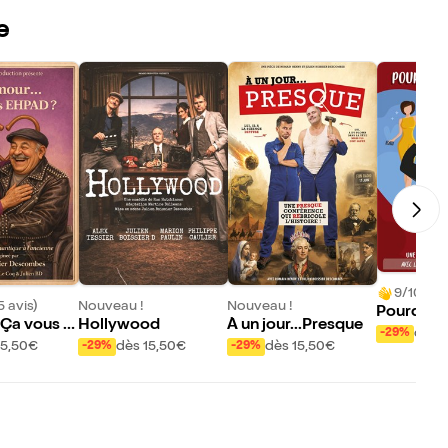
e
9/10 (27
5 avis)
Nouveau !
Nouveau !
Pourquoi
. Ça vous E
Hollywood
À un jour...Presque
s aiment 
dès 
-29%
15,50€
dès 15,50€
dès 15,50€
-29%
-29%
ds ?