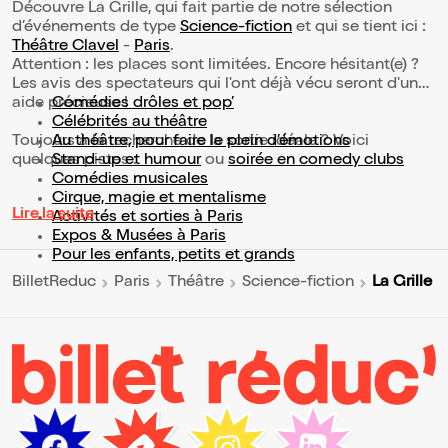
Découvre La Grille, qui fait partie de notre sélection
d’événements de type
Science-fiction
et qui se tient ici :
Théâtre Clavel
-
Paris
.
Attention : les places sont limitées. Encore hésitant(e) ?
Les avis des spectateurs qui l'ont déjà vécu seront d'une
aide précieuse !
Comédies drôles et pop’
Célébrités au théâtre
Toujours à la recherche de la sortie idéale ? Voici
Au théâtre, pour faire le plein d’émotions
quelques pistes :
Stand-up et humour
ou
soirée en comedy clubs
Comédies musicales
Cirque, magie et mentalisme
Lire la suite
Activités et sorties à Paris
Expos & Musées à Paris
Pour les enfants, petits et grands
La Grille
BilletReduc
Paris
Théâtre
Science-fiction