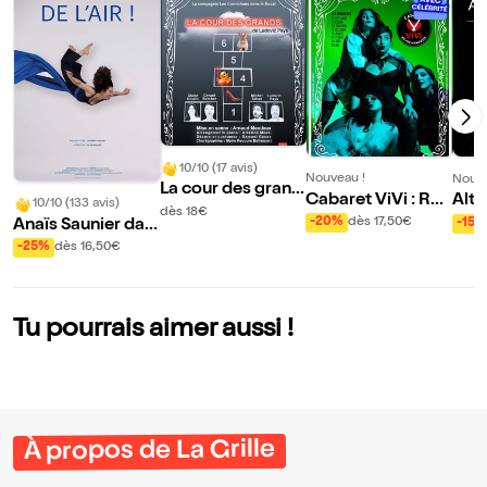
10/10 (17 avis)
Nouveau !
Nouve
La cour des grand
Cabaret ViVi : Rev
Alte
10/10 (133 avis)
s
dès 18€
ue Manifeste
-20%
dès 17,50€
Anaïs Saunier dan
-15%
s De l'air !
-25%
dès 16,50€
Tu pourrais aimer aussi !
À propos de La Grille