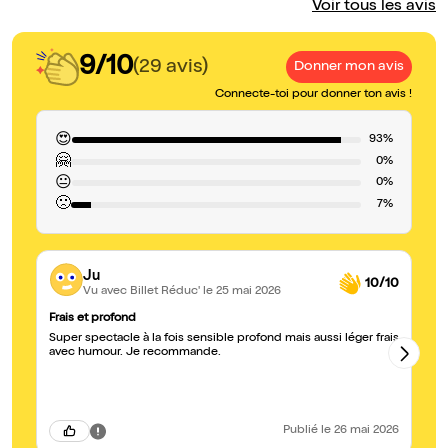
Voir tous les avis
9/10
(29 avis)
Donner mon avis
Connecte-toi pour donner ton avis !
😍
93%
🤗
0%
😐
0%
🙁
7%
Ju
10/10
Vu avec Billet Réduc'
le 25 mai 2026
Frais et profond
Br
Super spectacle à la fois sensible profond mais aussi léger frais
J'
avec humour. Je recommande.
dé
Publié
le 26 mai 2026