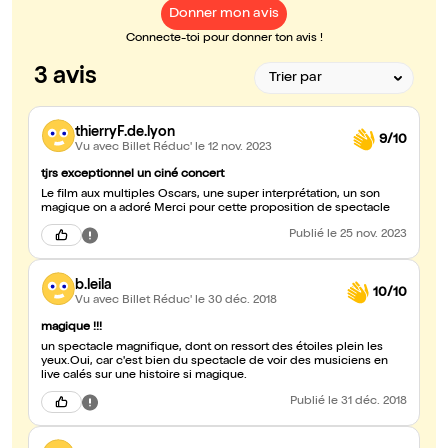
Donner mon avis
Connecte-toi pour donner ton avis !
3 avis
thierryF.de.lyon
9/10
Vu avec Billet Réduc'
le 12 nov. 2023
tjrs exceptionnel un ciné concert
Le film aux multiples Oscars, une super interprétation, un son
magique on a adoré Merci pour cette proposition de spectacle
Publié
le 25 nov. 2023
b.leila
10/10
Vu avec Billet Réduc'
le 30 déc. 2018
magique !!!
un spectacle magnifique, dont on ressort des étoiles plein les
yeux.Oui, car c'est bien du spectacle de voir des musiciens en
live calés sur une histoire si magique.
Publié
le 31 déc. 2018