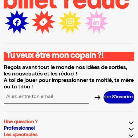
Tu veux être mon copain ?!
Reçois avant tout le monde nos idées de sorties,
les nouveautés et les réduc' !
A toi de jouer pour impressionner ta moitié, ta mère
ou ta tribu !
S’inscrire 
Adresse email pour la newsletter
Une question ?
Professionnel
Les spectacles