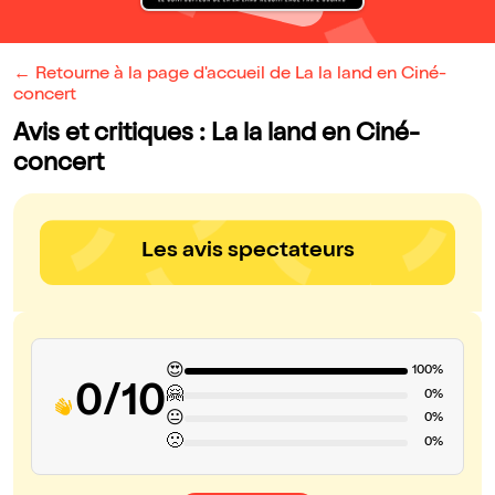
← Retourne à la page d'accueil de La la land en Ciné-
concert
Avis et critiques : La la land en Ciné-
concert
Les avis spectateurs
😍
100%
0/10
🤗
0%
😐
0%
🙁
0%