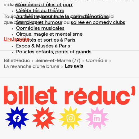
aide précieuse !
Comédies drôles et pop’
Célébrités au théâtre
Toujours à la recherche de la sortie idéale ? Voici
Au théâtre, pour faire le plein d’émotions
quelques pistes :
Stand-up et humour
ou
soirée en comedy clubs
Comédies musicales
Cirque, magie et mentalisme
Lire la suite
Activités et sorties à Paris
Expos & Musées à Paris
Pour les enfants, petits et grands
BilletReduc
Seine-et-Marne (77)
Comédie
Les avis
La revanche d'une brune