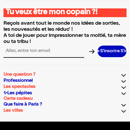
Tu veux être mon copain ?!
Reçois avant tout le monde nos idées de sorties,
les nouveautés et les réduc' !
A toi de jouer pour impressionner ta moitié, ta mère
ou ta tribu !
S’inscrire S’inscrire
Adresse email pour la newsletter
Une question ?
Professionnel
Les spectacles
✨Les pépites
Carte cadeau
Que faire à Paris ?
Les villes