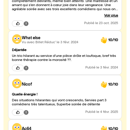
complètement délirants, même bien atteints .Une maîtresse et un
amant qui s'en donnent à cœur joie dans leur vengeance. Une
agréable soirée avec ses trois excellents comédiens qui nous ont
fait beaucoup rire. Merci
Voir plus
Publié
le 23 oct. 2025
What else
10/10
Vu avec Billet Réduc'
le 3 févr. 2024
Déjantée
Un trio hilarant au service d’une pièce drôle et loufoque, bref très
bonne thérapie contre la morosité ??.
Publié
le 3 févr. 2024
Nicof
10/10
Quelle énergie !
Des situations hilarantes qui vont crescendo, Servies part 3
comédiens très talentueux, Superbe soirée de détente
Publié
le 4 févr. 2025
Ac64
10/10