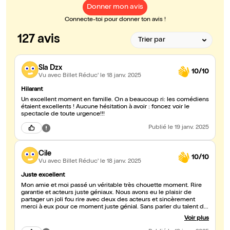
Donner mon avis
Connecte-toi pour donner ton avis !
127 avis
Sla Dzx
10/10
Vu avec Billet Réduc'
le 18 janv. 2025
Hilarant
Un excellent moment en famille. On a beaucoup ri: les comédiens
étaient excellents ! Aucune hésitation à avoir : foncez voir le
spectacle de toute urgence!!!
Publié
le 19 janv. 2025
Cile
10/10
Vu avec Billet Réduc'
le 18 janv. 2025
Juste excellent
Mon amie et moi passé un véritable très chouette moment. Rire
garantie et acteurs juste géniaux. Nous avons eu le plaisir de
partager un joli fou rire avec deux des acteurs et sincèrement
merci à eux pour ce moment juste génial. Sans parler du talent de
la metteuse en scène !!! Bravo à eux trois et merci pour ce
Voir plus
superbe moment...