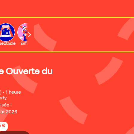
b
pectacle
Enfant
Concert
Activité
Expo et musée
e Ouverte du
)
•
1 heure
edy
isée !
oût 2026
5 €