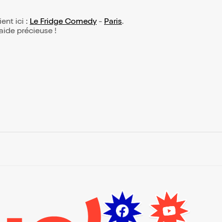
ient ici :
Le Fridge Comedy
-
Paris
.
 aide précieuse !