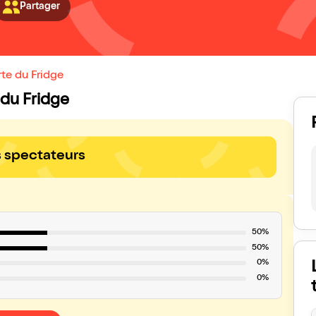
Partager
te du Fridge
 du Fridge
s spectateurs
50%
50%
0%
0%