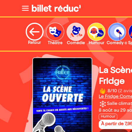
Retour
Théâtre
Comédie
Humour
Comedy clu
S
La Scèn
Fridge
8/10
(2 avis
Le Fridge Com
Salle climat
8 août au 29 a
Humour
À partir de 7,9