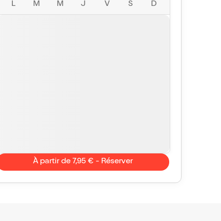
L
M
M
J
V
S
D
À partir de 7,95 € - Réserver