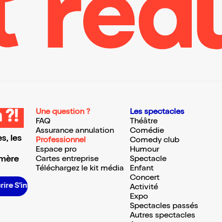
Une question ?
Les spectacles
 ?!
FAQ
Théâtre
Assurance annulation
Comédie
s, les
Professionnel
Comedy club
Espace pro
Humour
 mère
Cartes entreprise
Spectacle
Téléchargez le kit média
Enfant
Concert
nscrire S’inscrire S’inscrire S’inscrire S’inscrire S’inscrire S’inscrire S’inscrire S’inscrire S’inscrire S’inscrire S’inscrire
Activité
Expo
Spectacles passés
Autres spectacles