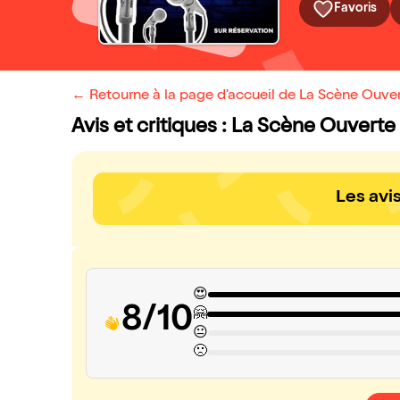
Favoris
← Retourne à la page d'accueil de La Scène Ouver
Avis et critiques : La Scène Ouverte
Les avi
😍
8/10
🤗
😐
🙁