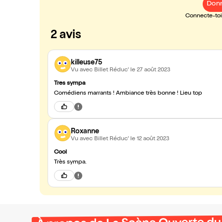
Donn
Connecte-toi 
2 avis
killeuse75
Vu avec Billet Réduc'
le 27 août 2023
Tres sympa
Comédiens marrants ! Ambiance très bonne ! Lieu top
Roxanne
Vu avec Billet Réduc'
le 12 août 2023
Cool
Très sympa.