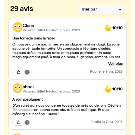
29 avis
Glenn
10/10
Vu avec Billet Réduc'
le 5 avr. 2026
Une tornade dans la face!
On passe du rire aux larmes en un claquement de doigt. La zone
est une véritable tempête! Un spectacle à l'écriture ciselée,
toujours drôle, toujours belle et toujours profonde. Un texte
magnifiquement joué, à fleur de peau, si généreusement. On est
embarqué dans les méandres du souvenir amoureux et on en
Voir plus
ressort plein d'une émotion ravivée par nos propres mémoires.
Sublime!
Publié
le 9 avr. 2026
chbail
10/10
Vu avec Billet Réduc'
le 5 avr. 2026
A voir absolument
D’un sujet qui nous concerne toustes de près ou de loin, Cécile a
fait un seule-en-scene sensible, drôle et poétique. Et que
d’énergie sur scène ! Bravo !
Publié
le 7 avr. 2026