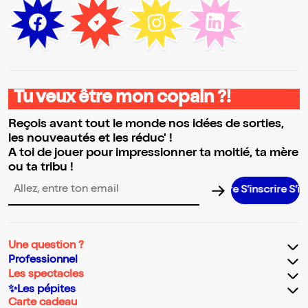
Tu veux être mon copain ?!
Reçois avant tout le monde nos idées de sorties,
les nouveautés et les réduc' !
A toi de jouer pour impressionner ta moitié, ta mère
ou ta tribu !
S’inscrire S’inscri
Adresse email pour la newsletter
Une question ?
Professionnel
Les spectacles
✨Les pépites
Carte cadeau