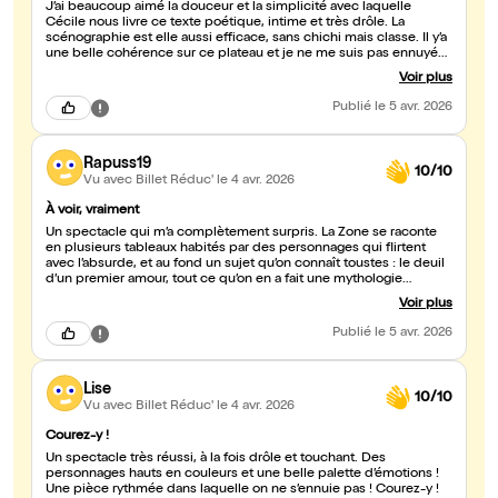
J’ai beaucoup aimé la douceur et la simplicité avec laquelle
Cécile nous livre ce texte poétique, intime et très drôle. La
scénographie est elle aussi efficace, sans chichi mais classe. Il y’a
une belle cohérence sur ce plateau et je ne me suis pas ennuyée
une seule seconde. Ce spectacle est un très joli témoignage qui
Voir plus
résonne, foncez !!
Publié
le 5 avr. 2026
Rapuss19
10/10
Vu avec Billet Réduc'
le 4 avr. 2026
À voir, vraiment
Un spectacle qui m’a complètement surpris. La Zone se raconte
en plusieurs tableaux habités par des personnages qui flirtent
avec l’absurde, et au fond un sujet qu’on connaît toustes : le deuil
d’un premier amour, tout ce qu’on en a fait une mythologie
personnelle. C’est traité avec beaucoup de finesse et
Voir plus
d’intelligence, sans jamais tomber dans le mélo. On est touché,
ému, et aussi amusés. Bref super cool et content d’avoir pu
Publié
le 5 avr. 2026
assister a vu quelque chose d’un peu (trop) rare. Allez-y les yeux
fermés !
Lise
10/10
Vu avec Billet Réduc'
le 4 avr. 2026
Courez-y !
Un spectacle très réussi, à la fois drôle et touchant. Des
personnages hauts en couleurs et une belle palette d’émotions !
Une pièce rythmée dans laquelle on ne s’ennuie pas ! Courez-y !