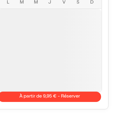
L
M
M
J
V
S
D
À partir de 9,95 € - Réserver