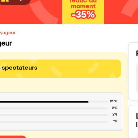
réduc' du
moment
-35%
oyageur
geur
s spectateurs
89%
8%
2%
1%