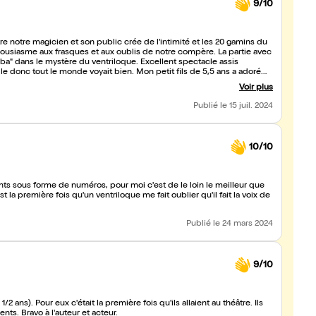
9/10
re notre magicien et son public crée de l'intimité et les 20 gamins du
thousiasme aux frasques et aux oublis de notre compère. La partie avec
baba" dans le mystère du ventriloque. Excellent spectacle assis
e donc tout le monde voyait bien. Mon petit fils de 5,5 ans a adoré
Voir plus
Publié
le 15 juil. 2024
10/10
ts sous forme de numéros, pour moi c'est de le loin le meilleur que
t la première fois qu'un ventriloque me fait oublier qu'il fait la voix de
Publié
le 24 mars 2024
9/10
2 ans). Pour eux c'était la première fois qu'ils allaient au théâtre. Ils
ents. Bravo à l'auteur et acteur.