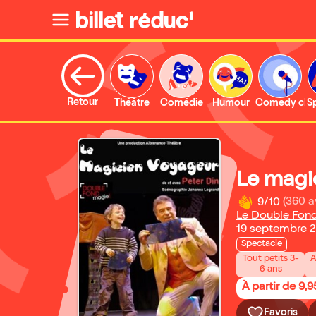
Retour
Théâtre
Comédie
Humour
Comedy clu
S
Le magi
9/10
(360 a
Le Double Fon
19 septembre 2
Spectacle
Tout petits 3-
A
6 ans
À partir de 9,9
Favoris