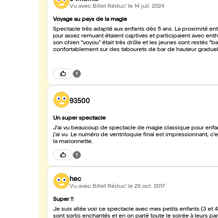
Vu avec Billet Réduc'
le 14 juil. 2024
Voyage au pays de la magie
Spectacle très adapté aux enfants dès 5 ans. La proximité ent
jour assez remuant étaient captives et participaient avec en
son chien "voyou" était très drôle et les jeunes sont restés "
confortablement sur des tabourets de bar de hauteur graduell
les tours et ce Bobby parlant avec gouaille.
93500
Un super spectacle
J'ai vu beaucoup de spectacle de magie classique pour enfan
j'ai vu. Le numéro de ventriloquie final est impressionnant, c'es
la marionnette.
hec
Vu avec Billet Réduc'
le 29 oct. 2017
Super !!
Je suis allée voir ce spectacle avec mes petits enfants (3 et 4 1/
sont sortis enchantés et en on parlé toute le soirée à leurs par