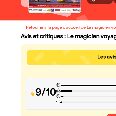
← Retourne à la page d'accueil de Le magicien v
Avis et critiques : Le magicien voya
Les avi
😍
9/10
🤗
😐
🙁