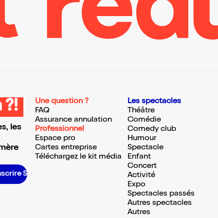
Une question ?
Les spectacles
 ?!
FAQ
Théâtre
Assurance annulation
Comédie
s, les
Professionnel
Comedy club
Espace pro
Humour
 mère
Cartes entreprise
Spectacle
Téléchargez le kit média
Enfant
Concert
ire S’inscrire S’inscrire S’inscrire S’inscrire S’inscrire S’inscrire S’inscrire S’inscrire S’inscrire
Activité
Expo
Spectacles passés
Autres spectacles
Autres