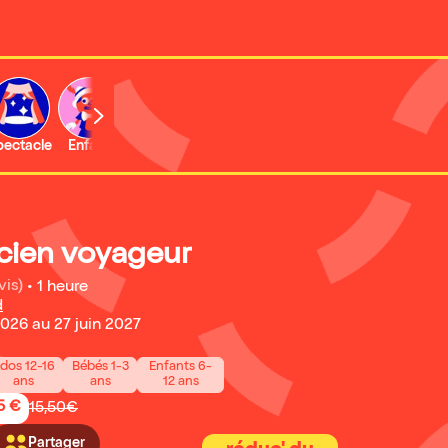
b
pectacle
Enfant
Concert
Activité
Expo et musée
cien voyageur
vis)
•
1 heure
d
026 au 27 juin 2027
dos 12-16
Bébés 1-3
Enfants 6-
ans
ans
12 ans
5 €
15,50€
Partager