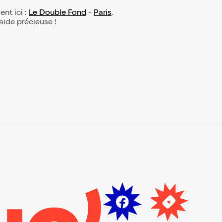
ent ici :
Le Double Fond
-
Paris
.
 aide précieuse !