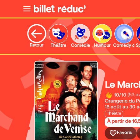
Retour
Théâtre
Comédie
Humour
Comedy clu
S
Le Marc
10/10
(53 av
Orangerie du P
18 août au 30 
Théâtre
À partir de 16,
Favoris