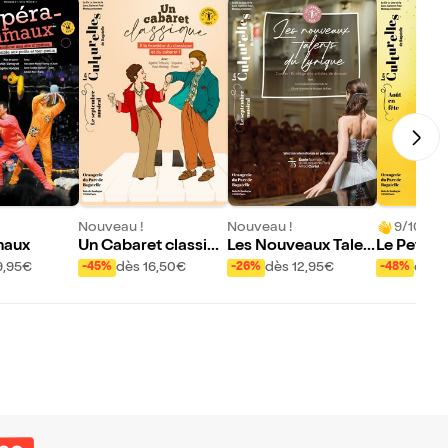
Nouveau !
Nouveau !
9/10 (8 a
maux
Un Cabaret classiqu
Les Nouveaux Talen
Le Petit 
e
ts du lyrique
ouge
9,95€
dès 16,50€
dès 12,95€
dès 
-45%
-26%
-48%