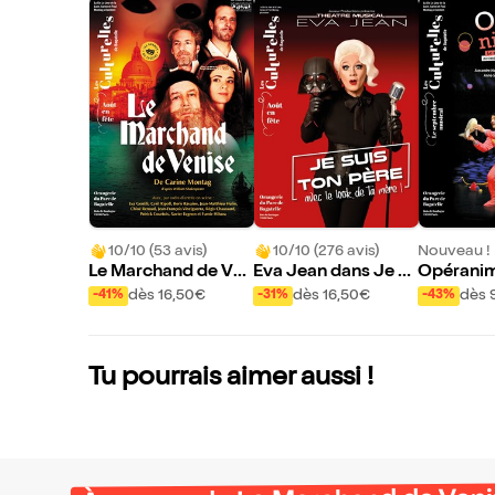
10/10 (53 avis)
10/10 (276 avis)
Nouveau !
Le Marchand de Ven
Eva Jean dans Je su
Opérani
ise
is ton père avec le l
dès 16,50€
dès 16,50€
dès 
-41%
-31%
-43%
ook de ta mère
Tu pourrais aimer aussi !