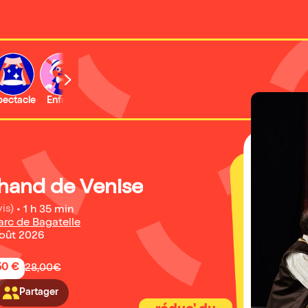
b
pectacle
Enfant
Concert
Activité
Expo et musée
hand de Venise
is)
•
1 h 35 min
arc de Bagatelle
août 2026
50 €
28,00€
Partager