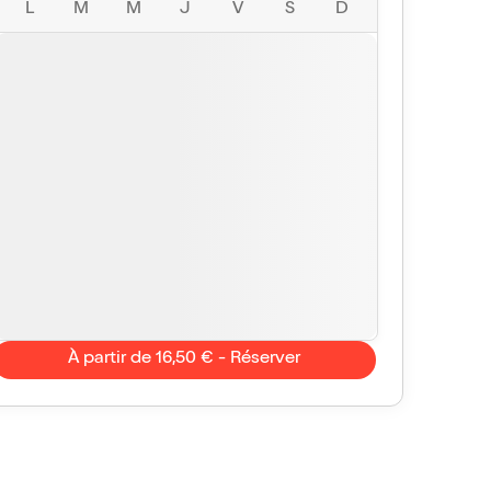
L
M
M
J
V
S
D
À partir de 16,50 € - Réserver