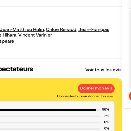
Jean-Matthieu Hulin
,
Chloé Renaud
,
Jean-François
 Hihara
,
Vincent Varinier
espeare
spectateurs
Voir tous les avis
Donner mon avis
Connecte-toi pour donner ton avis !
98%
2%
0%
0%