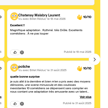
Chatenay Malabry Laurent
0
10/10
Vu avec Billet Réduc'
le 18 mai 2026
Excellent !!
Super
Magnifique adaptation . Rythmé. très Drôle. Excellents
Très 
comédiens . À ne pas louper
26
Publié
le 19 mai 2026
poliche
0
10/10
Vu avec Billet Réduc'
le 31 août 2025
quelle bonne surprise
Excep
je suis allé à la dernière et bien m'en a pris avec des moyens
Très 
dérisoires, une scene minuscule et des coulisses
équil
inexistantes 10 comédiens se dépensent sans compter en
cette 
nous contant une adaptation très amusante avec un talent
costu
fou. C'est réconfortant et en même temps on regrette que
us
Voir plus
cette production ne soit pas reprise. Bagatelle, c'est bien,
mais c'est loin, et c'est très marqué du point de vue du
26
Publié
le 31 août 2025
public. Or nous avons là du vrai et beau theatre populaire qui