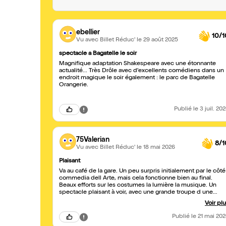
ebellier
10/1
Vu avec Billet Réduc'
le 29 août 2025
spectacle a Bagatelle le soir
Magnifique adaptation Shakespeare avec une étonnante
actualité... Très Drôle avec d'excellents comédiens dans un
endroit magique le soir également : le parc de Bagatelle
Orangerie.
Publié
le 3 juil. 20
75Valerian
8/1
Vu avec Billet Réduc'
le 18 mai 2026
Plaisant
Va au café de la gare. Un peu surpris initialement par le côté
commedia dell Arte, mais cela fonctionne bien au final.
Beaux efforts sur les costumes la lumière la musique. Un
spectacle plaisant à voir, avec une grande troupe d une
dizaine de comédien.ne. Qui tient son rang.
Voir pl
Publié
le 21 mai 20