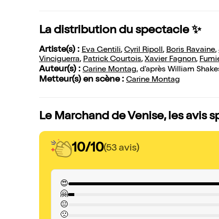
La distribution du spectacle ✨
Artiste(s) :
Eva Gentili
,
Cyril Ripoll
,
Boris Ravaine
,
Vinciguerra
,
Patrick Courtois
,
Xavier Fagnon
,
Fumie
Auteur(s) :
Carine Montag
, d'après William Shak
Metteur(s) en scène :
Carine Montag
Le Marchand de Venise, les avis 
10/10
(53 avis)
😍
🤗
😐
🙁