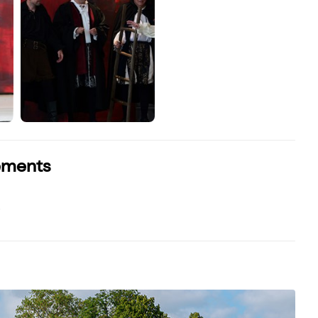
sements
s