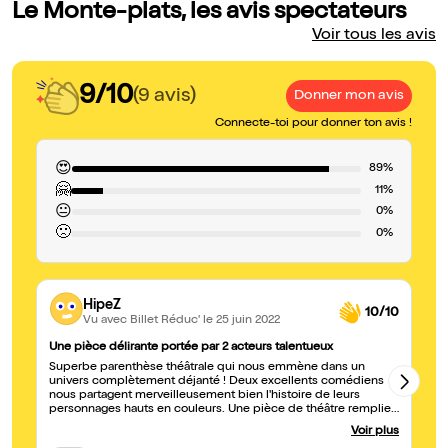
Le Monte-plats, les avis spectateurs
Voir tous les avis
9/10
(9 avis)
Donner mon avis
Connecte-toi pour donner ton avis !
😍
89%
🤗
11%
😐
0%
🙁
0%
HipeZ
10/10
Vu avec Billet Réduc'
le 25 juin 2022
Une pièce délirante portée par 2 acteurs talentueux
Pa
Superbe parenthèse théâtrale qui nous emmène dans un
Je
univers complètement déjanté ! Deux excellents comédiens
sy
nous partagent merveilleusement bien l'histoire de leurs
de
personnages hauts en couleurs. Une pièce de théâtre remplie
m
de références cinématographiques enrichissant les dialogues.
Voir plus
Sans hésiter, embarquez dès à présent dans la folle aventure