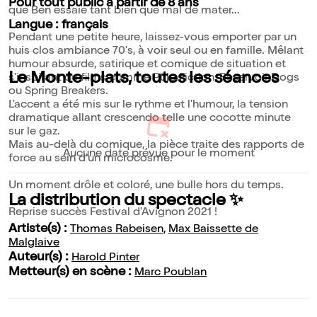
Pour tout public à partir de 8 ans
que Ben essaie tant bien que mal de mater...
Langue : français
Pendant une petite heure, laissez-vous emporter par un
huis clos ambiance 70's, à voir seul ou en famille. Mêlant
humour absurde, satirique et comique de situation et
Le Monte-plats, toutes les séances
s'inspirant de films comme Pulp Fiction, Reservoir Dogs
ou Spring Breakers.
L'accent a été mis sur le rythme et l'humour, la tension
dramatique allant crescendo telle une cocotte minute
sur le gaz.
Mais au-delà du comique, la pièce traite des rapports de
Aucune date prévue pour le moment
force au sein d'un microcosme.
Un moment drôle et coloré, une bulle hors du temps.
La distribution du spectacle ✨
Reprise succès Festival d'Avignon 2021 !
Artiste(s) :
Thomas Rabeisen
,
Max Baissette de
Malglaive
Auteur(s) :
Harold Pinter
Metteur(s) en scène :
Marc Poublan