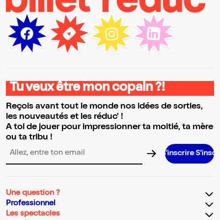
Tu veux être mon copain ?!
Reçois avant tout le monde nos idées de sorties,
les nouveautés et les réduc' !
A toi de jouer pour impressionner ta moitié, ta mère
ou ta tribu !
S’inscrire S’inscrire S’inscri
Adresse email pour la newsletter
Une question ?
Professionnel
Les spectacles