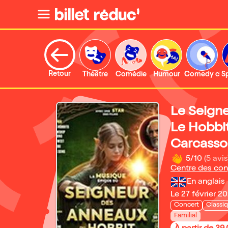
Retour
Théâtre
Comédie
Humour
Comedy clu
S
Le Seign
Le Hobbit
Carcass
5/10
(5 avis
Centre des con
En anglais
Le 27 février 2
Concert
Classi
Familial