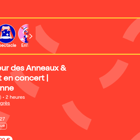
b
pectacle
Enfant
Concert
Activité
Expo et musée
eur des Anneaux &
 en concert |
onne
)
•
2 heures
grès
027
que