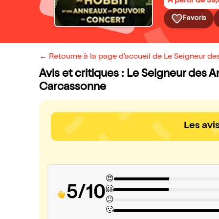
À partir de 39
Favoris
← Retourne à la page d'accueil de Le Seigneur d
Avis et critiques : Le Seigneur des 
Carcassonne
Les avi
😍
5/10
🤗
😐
🙁