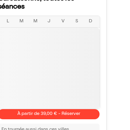
séances
L
M
M
J
V
S
D
À partir de 39,00 € - Réserver
En tournée aussi dans ces villes