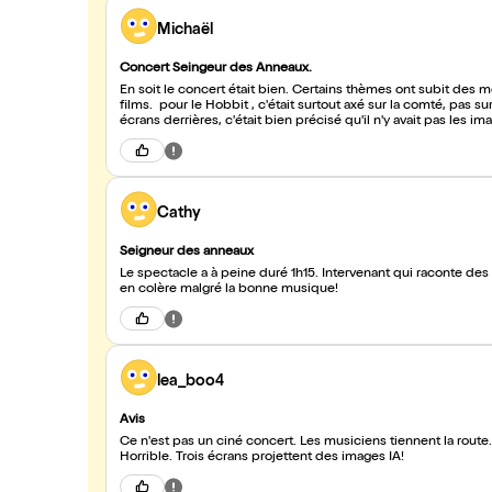
Michaël
Concert Seingeur des Anneaux.
En soit le concert était bien. Certains thèmes ont subit des modifications musicales. Il manquait quand même de grand thème des
films. pour le Hobbit , c'était surtout axé sur la comté, pas sur la trilogie. Sinon , belle prestation des 2 chanteuses. Concernant les 3
écrans derrières, c'était bien précisé qu'il n'y avait pas les i
Cathy
Seigneur des anneaux
Le spectacle a à peine duré 1h15. Intervenant qui raconte de
en colère malgré la bonne musique!
lea_boo4
Avis
Ce n'est pas un ciné concert. Les musiciens tiennent la route.
Horrible. Trois écrans projettent des images IA!