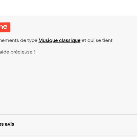
nne
vénements de type
Musique classique
et qui se tient
 aide précieuse !
es avis