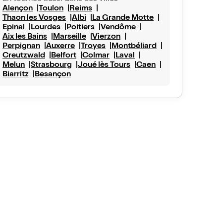
Alençon
Toulon
Reims
Thaon les Vosges
Albi
La Grande Motte
Epinal
Lourdes
Poitiers
Vendôme
Aix les Bains
Marseille
Vierzon
Perpignan
Auxerre
Troyes
Montbéliard
Creutzwald
Belfort
Colmar
Laval
Melun
Strasbourg
Joué lès Tours
Caen
Biarritz
Besançon