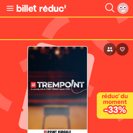
réduc' du
moment
-33%