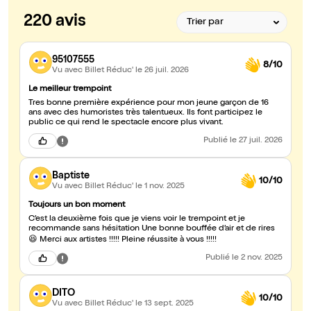
220 avis
95107555
8/10
Vu avec Billet Réduc'
le 26 juil. 2026
Le meilleur trempoint
Tres bonne première expérience pour mon jeune garçon de 16
ans avec des humoristes très talentueux. Ils font participez le
public ce qui rend le spectacle encore plus vivant.
Publié
le 27 juil. 2026
Baptiste
10/10
Vu avec Billet Réduc'
le 1 nov. 2025
Toujours un bon moment
C’est la deuxième fois que je viens voir le trempoint et je
recommande sans hésitation Une bonne bouffée d’air et de rires
😆 Merci aux artistes !!!!! Pleine réussite à vous !!!!!
Publié
le 2 nov. 2025
DITO
10/10
Vu avec Billet Réduc'
le 13 sept. 2025