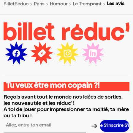
Les avis
BilletReduc
Paris
Humour
Le Trempoint
Tu veux être mon copain ?!
Reçois avant tout le monde nos idées de sorties,
les nouveautés et les réduc' !
A toi de jouer pour impressionner ta moitié, ta mère
ou ta tribu !
S’inscrire S’inscrir
Adresse email pour la newsletter