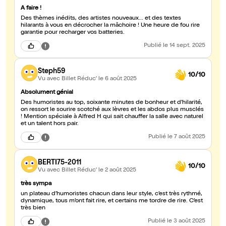
A faire !
Des thèmes inédits, des artistes nouveaux... et des textes
hilarants à vous en décrocher la mâchoire ! Une heure de fou rire
garantie pour recharger vos batteries.
Publié
le 14 sept. 2025
Steph59
10/10
Vu avec Billet Réduc'
le 6 août 2025
Absolument génial
Des humoristes au top, soixante minutes de bonheur et d'hilarité,
on ressort le sourire scotché aux lèvres et les abdos plus musclés
! Mention spéciale à Alfred H qui sait chauffer la salle avec naturel
et un talent hors pair.
Publié
le 7 août 2025
BERTI75-2011
10/10
Vu avec Billet Réduc'
le 2 août 2025
très sympa
un plateau d’humoristes chacun dans leur style, c’est très rythmé,
dynamique, tous m’ont fait rire, et certains me tordre de rire. C’est
très bien
Publié
le 3 août 2025