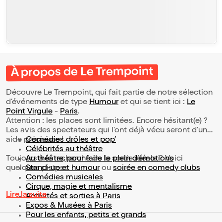
À propos de Le Trempoint
Découvre Le Trempoint, qui fait partie de notre sélection
d’événements de type
Humour
et qui se tient ici :
Le
Point Virgule
-
Paris
.
Attention : les places sont limitées. Encore hésitant(e) ?
Les avis des spectateurs qui l'ont déjà vécu seront d'une
aide précieuse !
Comédies drôles et pop’
Célébrités au théâtre
Toujours à la recherche de la sortie idéale ? Voici
Au théâtre, pour faire le plein d’émotions
quelques pistes :
Stand-up et humour
ou
soirée en comedy clubs
Comédies musicales
Cirque, magie et mentalisme
Lire la suite
Activités et sorties à Paris
Expos & Musées à Paris
Pour les enfants, petits et grands