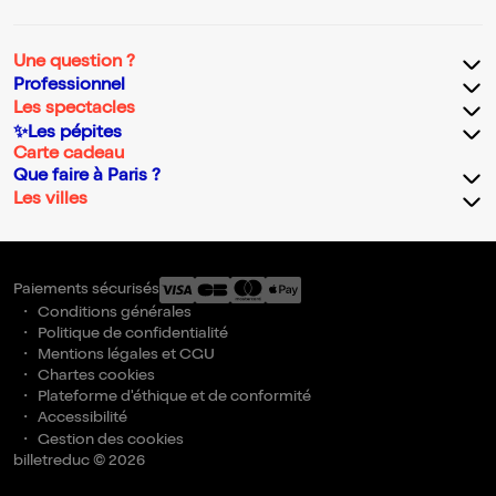
Une question ?
Professionnel
Les spectacles
✨Les pépites
Carte cadeau
Que faire à Paris ?
Les villes
Paiements sécurisés
Conditions générales
Politique de confidentialité
Mentions légales et CGU
Chartes cookies
Plateforme d'éthique et de conformité
Accessibilité
Gestion des cookies
billetreduc © 2026