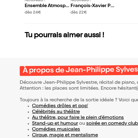
Nouveau !
Nouveau !
Ensemble Atmosph
François-Xavier Poi
ères : Hommage à la
za : Ravel inédit
dès 24€
dès 22€
musique classique
Tu pourrais aimer aussi !
À propos de Jean-Philippe Sylvest
Découvre Jean-Philippe Sylvestre, récital de piano, 
Attention : les places sont limitées. Encore hésitant
Toujours à la recherche de la sortie idéale ? Voici qu
Comédies drôles et pop’
Célébrités au théâtre
Au théâtre, pour faire le plein d’émotions
Stand-up et humour
ou
soirée en comedy club
Comédies musicales
Cirque, magie et mentalisme