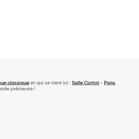
urs Intern
e Piano Alb
€
el
ue classique
et qui se tient ici :
Salle Cortot
-
Paris
.
 aide précieuse !