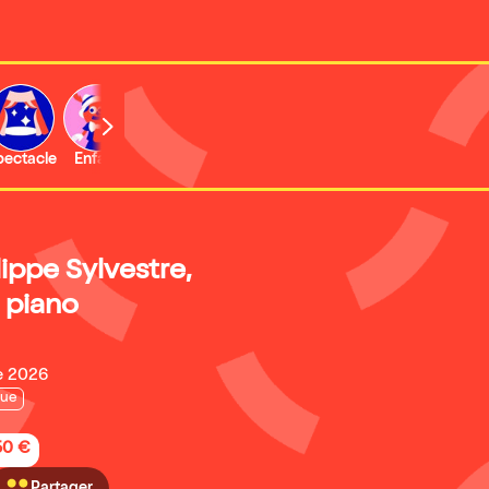
b
pectacle
Enfant
Concert
Activité
Expo et musée
ippe Sylvestre,
e piano
e 2026
que
50 €