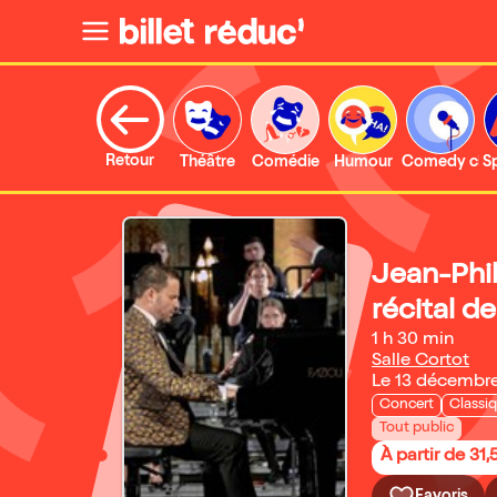
Retour
Théâtre
Comédie
Humour
Comedy clu
S
Jean-Phil
récital d
1 h 30 min
Salle Cortot
Le 13 décembr
Concert
Classi
Tout public
À partir de 31,