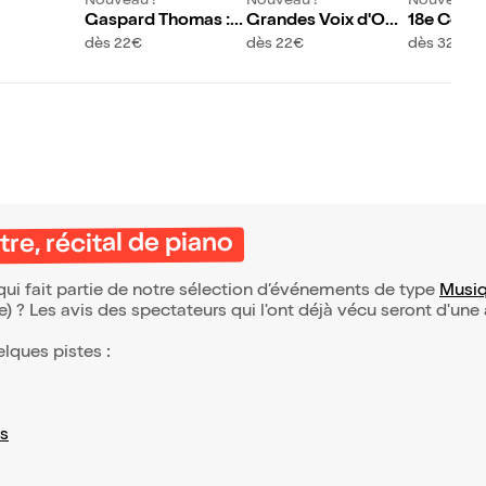
Nouveau !
Nouveau !
Nouveau !
Gaspard Thomas :
Grandes Voix d'Opé
18e Conco
Hommage à Chopin
ra d'Afrique : Homm
ational d
dès 22€
dès 22€
dès 32,50
et Szymanowski
age à Miles Davis
ert Rouss
re, récital de piano
qui fait partie de notre sélection d’événements de type
Musiq
(e) ? Les avis des spectateurs qui l'ont déjà vécu seront d'une
elques pistes :
s