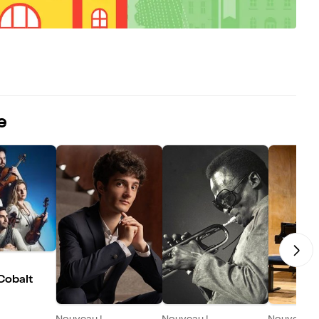
e
Cobalt