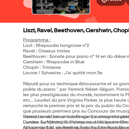
Favoris
Liszt, Ravel, Beethoven, Gershwin, Chopi
Programme :
Liszt : Rhapsodie hongroise n°2
Ravel : Oiseaux tristes
Beethoven : Sonate pour piano n° 14 en do dièse mi
Gershwin : Rhapsodie in Blue
Chopin : Tristesse
Lavoie / Sylvestre : J'ai quitté mon île
Réputé pour sa technique éblouissante et sa grand
poète du piano " par Yannick Nézet-Séguin. Pianiste
les plus prestigieuses du monde, notamment la P
etc... Lauréat du prix Virginia Parker, la plus haut
remporté le premier prix et le prix du public du 
que plusieurs premiers prix au Concours de musi
international Concertino Praga. Il a enregistré plu
Daniel Lavoie est un auteur-compositeur-interprèt
London Symphony Orchestra sous l'étiquette Chan
Dunrea, au Manitoba. Il s'impose dans les année
Afrique du Sud, en Amérique du Sud, en Australie 
notamment Ils s'aiment et Tension Attention.Sa vo