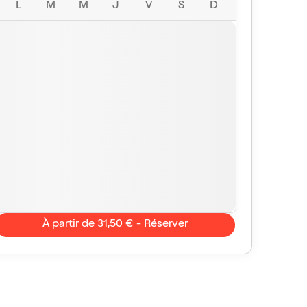
L
M
M
J
V
S
D
À partir de 31,50 € - Réserver