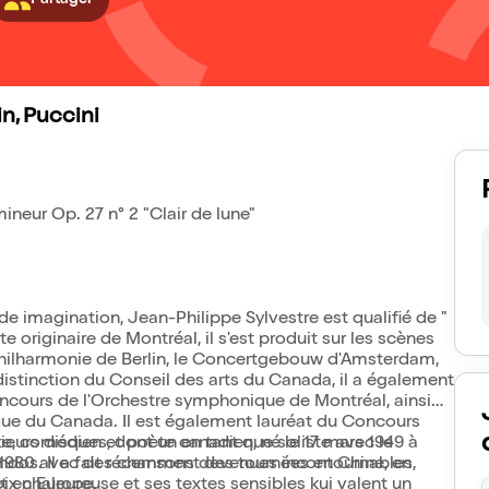
Partager
n, Puccini
neur Op. 27 n° 2 "Clair de lune"
e imagination, Jean-Philippe Sylvestre est qualifié de "
 originaire de Montréal, il s'est produit sur les scènes
hilharmonie de Berlin, le Concertgebouw d'Amsterdam,
e distinction du Conseil des arts du Canada, il a également
Concours de l'Orchestre symphonique de Montréal, ainsi
que du Canada. Il est également lauréat du Concours
sieurs disques, dont un en tant que soliste avec le
e, comédien et poète canadien, né le 17 mars 1949 à
dos. Il a fait récemment des tournées en Chine, en
s 1980 avec des chansons devenues incontournables,
et en Europe.
ix chaleureuse et ses textes sensibles kui valent un