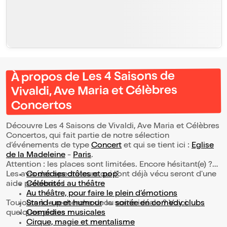
À propos de Les 4 Saisons de
Vivaldi, Ave Maria et Célèbres
Concertos
Découvre Les 4 Saisons de Vivaldi, Ave Maria et Célèbres
Concertos, qui fait partie de notre sélection
d’événements de type
Concert
et qui se tient ici :
Eglise
de la Madeleine
-
Paris
.
Attention : les places sont limitées. Encore hésitant(e) ?
Les avis des spectateurs qui l'ont déjà vécu seront d'une
Comédies drôles et pop’
aide précieuse !
Célébrités au théâtre
Au théâtre, pour faire le plein d’émotions
Toujours à la recherche de la sortie idéale ? Voici
Stand-up et humour
ou
soirée en comedy clubs
quelques pistes :
Comédies musicales
Cirque, magie et mentalisme