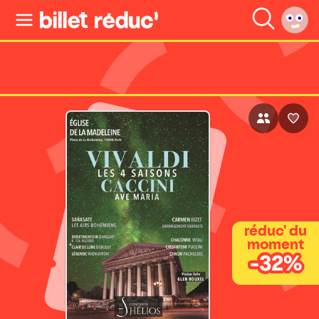
réduc' du
moment
-32%