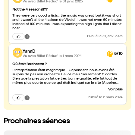
Vu avec Billet Réduc'
le 31 janv. 2025
Not the 4 seasons!!??
They were very good artists.. the music was great, but it was short
and it wasn’t all the 4 saison de Vivaldi. It was not even 60 minutes
instead of 100 minutes. I was expecting the high lights that I didn’t
hear.
Publié
le 31 janv. 2025
YannD
5/10
Vu avec Billet Réduc'
le 1 mars 2024
Où était l'orchestre ?
L'interprétation était magnifique. Cependant, nous avons été
surpris de pas voir orchestre Hélios mais "seulement" 5 cordes.
Bien que la prestation fut de très bonne qualité, elle fut tout de
même plus courte que ce qui était indiqué sur le site (A peine
une heure). Il est dommage que sous couvert d'un talent
Voir plus
indéniable,la correction d'offrir ce pourquoi nous étions venus
n'est pas de mise.
Publié
le 2 mars 2024
Prochaines séances