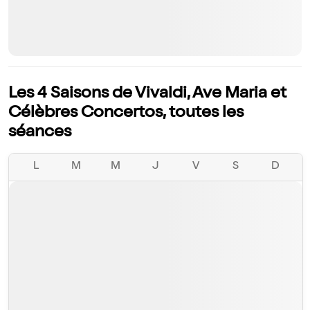
Les 4 Saisons de Vivaldi, Ave Maria et
Célèbres Concertos, toutes les
séances
L
M
M
J
V
S
D