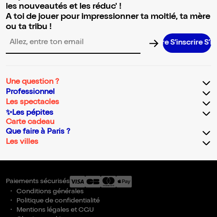
les nouveautés et les réduc' !
A toi de jouer pour impressionner ta moitié, ta mère
ou ta tribu !
S’inscrire S’inscr
Adresse email pour la newsletter
Une question ?
Professionnel
Les spectacles
✨Les pépites
Carte cadeau
Que faire à Paris ?
Les villes
Paiements sécurisés
Conditions générales
Politique de confidentialité
Mentions légales et CGU