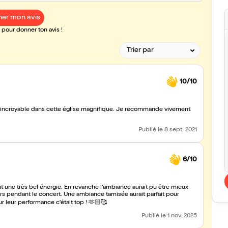
er mon avis
pour donner ton avis !
10/10
rée incroyable dans cette église magnifique. Je recommande vivement
Publié
le 8 sept. 2021
6/10
 une très bel énergie. En revanche l'ambiance aurait pu être mieux
ateurs pendant le concert. Une ambiance tamisée aurait parfait pour
x musiciens pour leur performance c'était top ! 🫶🏻🥰
Publié
le 1 nov. 2025