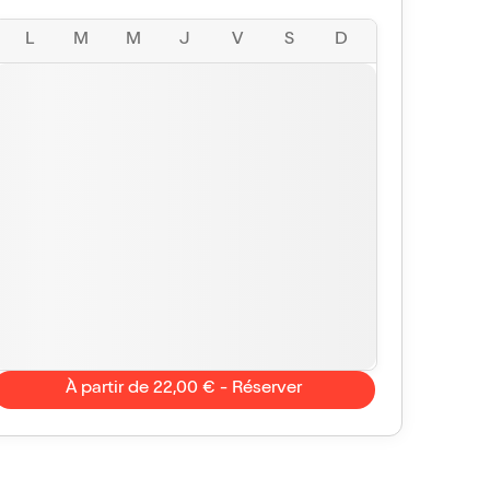
L
M
M
J
V
S
D
À partir de 22,00 € - Réserver