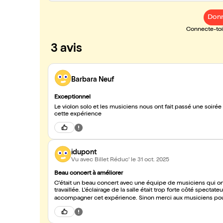
Donn
Connecte-toi 
3 avis
Barbara Neuf
Exceptionnel
Le violon solo et les musiciens nous ont fait passé une soi
cette expérience
idupont
Vu avec Billet Réduc'
le 31 oct. 2025
Beau concert à améliorer
C'était un beau concert avec une équipe de musiciens qui ont
travaillée. L'éclairage de la salle était trop forte côté spect
accompagner cet expérience. Sinon merci au