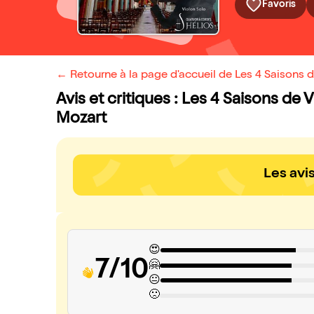
Favoris
← Retourne à la page d'accueil de Les 4 Saisons d
Avis et critiques : Les 4 Saisons de 
Mozart
Les avi
😍
7/10
🤗
😐
🙁