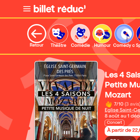
Retour
Théâtre
Comédie
Humour
Comedy clu
S
Les 4 Sai
Petite Mu
Mozart
7/10
(3 avis
Eglise Saint-G
8 août au 1 dé
Concert
À partir de 22