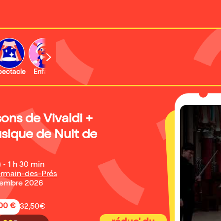
b
pectacle
Enfant
Concert
Activité
Expo et musée
sons de Vivaldi +
sique de Nuit de
)
•
1 h 30 min
ermain-des-Prés
cembre 2026
,00 €
32,50€