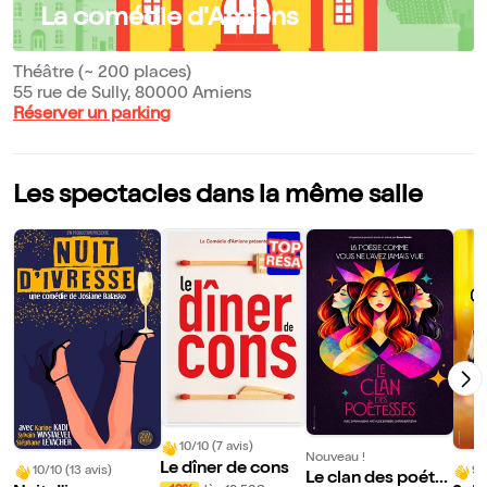
La comédie d'Amiens
Théâtre (~ 200 places)
55 rue de Sully, 80000 Amiens
Réserver un parking
Les spectacles dans la même salle
10/10 (7 avis)
Nouveau !
Le dîner de cons
10/10 (13 avis)
9/
Le clan des poéte