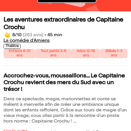
Les aventures extraordinaires de Capitaine
Crochu
8/10
(263 avis)
•
45 min
La comédie d'Amiens
Théâtre
Enfants 6-12
Tout petits 3-6
Ados 12-16
Bébés 1-3
ans
ans
ans
ans
Accrochez-vous, moussaillons... Le Capitaine
Crochu revient des mers du Sud avec un
trésor !
Dans ce spectacle, magie, marionnettes et conte se
mêlent à merveille afin de créer une ambiance unique
dont les enfants raffolent. Grâce aux tours de magie d'un
vieux mage, vous allez partir à la rencontre d'un pirate
hors norme : Capitaine Crochu !