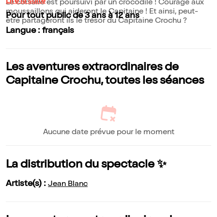
Lire la suite
Le corsaire est poursuivi par un crocodile ! Courage aux
moussaillons qui aideront le Capitaine ! Et ainsi, peut-
Pour tout public de 3 ans à 12 ans
être partageront ils le trésor du Capitaine Crochu ?
Langue : français
Les aventures extraordinaires de
Capitaine Crochu, toutes les séances
Aucune date prévue pour le moment
La distribution du spectacle ✨
Artiste(s) :
Jean Blanc