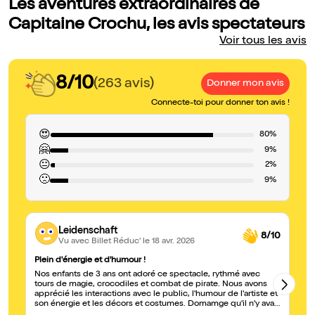
Les aventures extraordinaires de
Capitaine Crochu, les avis spectateurs
Voir tous les avis
8/10
(263 avis)
Donner mon avis
Connecte-toi pour donner ton avis !
😍
80%
🤗
9%
😐
2%
🙁
9%
Leidenschaft
8/10
Vu avec Billet Réduc'
le 18 avr. 2026
Plein d'énergie et d'humour !
Su
Nos enfants de 3 ans ont adoré ce spectacle, rythmé avec
Br
tours de magie, crocodiles et combat de pirate. Nous avons
pa
apprécié les interactions avec le public, l'humour de l'artiste et
on
son énergie et les décors et costumes. Domamge qu'il n'y avait
pas beaucoup de spectateurs... allez l'encourager et passer un