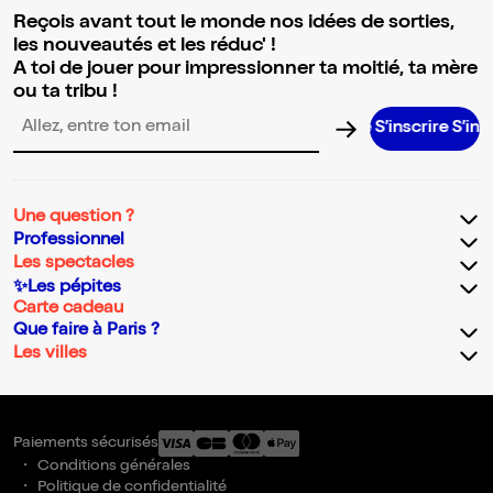
Reçois avant tout le monde nos idées de sorties,
les nouveautés et les réduc' !
A toi de jouer pour impressionner ta moitié, ta mère
ou ta tribu !
S’inscrire S’inscrire S’
Adresse email pour la newsletter
Une question ?
Professionnel
Les spectacles
✨Les pépites
Carte cadeau
Que faire à Paris ?
Les villes
Paiements sécurisés
Conditions générales
Politique de confidentialité