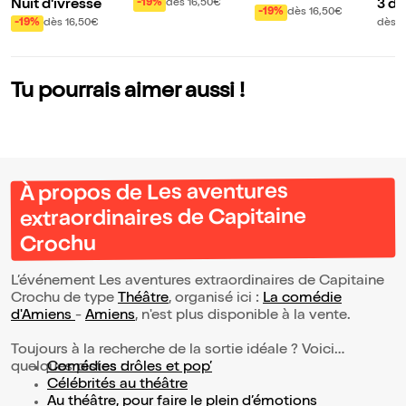
Nuit d'ivresse
3 dr
-19%
dès 16,50€
sses
-19%
dès 16,50€
es
-19%
dès 16,50€
dès 1
Tu pourrais aimer aussi !
À propos de Les aventures
extraordinaires de Capitaine
Crochu
L’événement Les aventures extraordinaires de Capitaine
Crochu de type
Théâtre
, organisé ici :
La comédie
d'Amiens
-
Amiens
, n'est plus disponible à la vente.
Toujours à la recherche de la sortie idéale ? Voici
quelques pistes :
Comédies drôles et pop’
Célébrités au théâtre
Au théâtre, pour faire le plein d’émotions