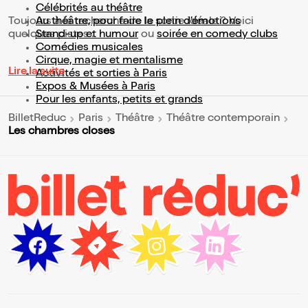
Célébrités au théâtre
Toujours à la recherche de la sortie idéale ? Voici
Au théâtre, pour faire le plein d’émotions
quelques pistes :
Stand-up et humour
ou
soirée en comedy clubs
Comédies musicales
Cirque, magie et mentalisme
Lire la suite
Activités et sorties à Paris
Expos & Musées à Paris
Pour les enfants, petits et grands
BilletReduc
Paris
Théâtre
Théâtre contemporain
Les chambres closes