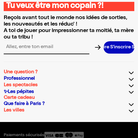
Tu veux être mon copain ?!
Reçois avant tout le monde nos idées de sorties,
les nouveautés et les réduc' !
A toi de jouer pour impressionner ta moitié, ta mère
ou ta tribu !
S’inscrire S’insc
Adresse email pour la newsletter
Une question ?
Professionnel
Les spectacles
✨Les pépites
Carte cadeau
Que faire à Paris ?
Les villes
Paiements sécurisés