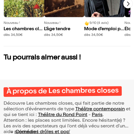
Nouveau !
Nouveau !
9/10 (4 avis)
Nouve
Les chambres clo
L'âge tendre
Mode d'emploi po
Élod
ses
ur metteur en scè
s Ce
dès 34,50€
dès 34,50€
dès 34,50€
dès 3
ne
e re
Tu pourrais aimer aussi !
À propos de Les chambres closes
Découvre Les chambres closes, qui fait partie de notre
sélection d’événements de type
Théâtre contemporain
et
qui se tient ici :
Théâtre du Rond Point
-
Paris
.
Attention : les places sont limitées. Encore hésitant(e) ?
Les avis des spectateurs qui l'ont déjà vécu seront d'une
aide précieuse !
Comédies drôles et pop’