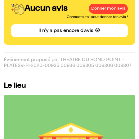
Aucun avis
Donner mon avis
Connecte-toi pour donner ton avis !
Il n'y a pas encore d'avis 😭
Événement proposé par THEATRE DU ROND POINT -
PLATESV-R-2020-00935 00936 009305 009306 009307
Le lieu