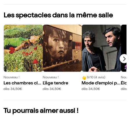
Les spectacles dans la même salle
Nouveau !
Nouveau !
9/10 (4 avis)
Nouve
Les chambres clo
L'âge tendre
Mode d'emploi po
Élod
ses
ur metteur en scè
s Ce
dès 34,50€
dès 34,50€
dès 34,50€
dès 3
ne
e re
Tu pourrais aimer aussi !