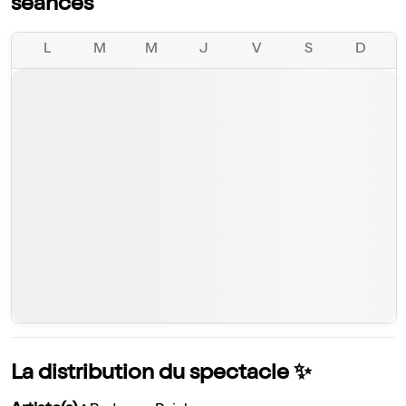
séances
L
M
M
J
V
S
D
La distribution du spectacle ✨