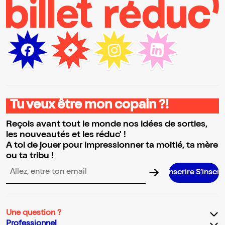
Tu veux être mon copain ?!
Reçois avant tout le monde nos idées de sorties,
les nouveautés et les réduc' !
A toi de jouer pour impressionner ta moitié, ta mère
ou ta tribu !
S’inscrire S’inscrire S’inscrire 
Adresse email pour la newsletter
Une question ?
Professionnel