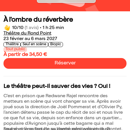
À l'ombre du réverbère
10/10
(1 avis)
•
1 h 25 min
Théâtre du Rond Point
23 février au 6 mars 2027
Théâtre
Seul en scène
Biopic
Tout public
À partir de 34,50 €
Réserver
Le théâtre peut-il sauver des vies ? Oui !
C'est en prison que Redwane Rajel rencontre des
metteurs en scène qui vont changer sa vie. Après avoir
joué sous la direction de Joël Pommerat et d'Olivier Py,
l'ancien détenu passe le cap du récit de soi et nous livre
ce que fut sa vie, depuis son enfance dans un quartier
populaire d'Avignon jusqu'à cette bagarre qui a mal
tourné et le catapulte au centre pénitentiaire du Pontet.
Seul en scène, fort de sa liberté retrouvée et de sa