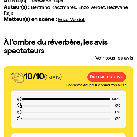
Artiste(s) :
Redwane Rajel
Auteur(s) :
Bertrand Kaczmarek
,
Enzo Verdet
,
Redwane
Rajel
Metteur(s) en scène :
Enzo Verdet
À l'ombre du réverbère, les avis
spectateurs
Voir tous les avis
10/10
(1 avis)
Donner mon avis
Connecte-toi pour donner ton avis !
😍
100%
🤗
0%
😐
0%
🙁
0%