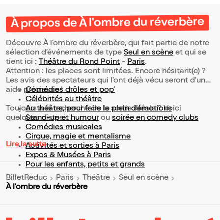
À propos de À l'ombre du réverbère
Découvre À l'ombre du réverbère, qui fait partie de notre
sélection d’événements de type
Seul en scène
et qui se
tient ici :
Théâtre du Rond Point
-
Paris
.
Attention : les places sont limitées. Encore hésitant(e) ?
Les avis des spectateurs qui l'ont déjà vécu seront d'une
aide précieuse !
Comédies drôles et pop’
Célébrités au théâtre
Toujours à la recherche de la sortie idéale ? Voici
Au théâtre, pour faire le plein d’émotions
quelques pistes :
Stand-up et humour
ou
soirée en comedy clubs
Comédies musicales
Cirque, magie et mentalisme
Lire la suite
Activités et sorties à Paris
Expos & Musées à Paris
Pour les enfants, petits et grands
BilletReduc
Paris
Théâtre
Seul en scène
À l'ombre du réverbère