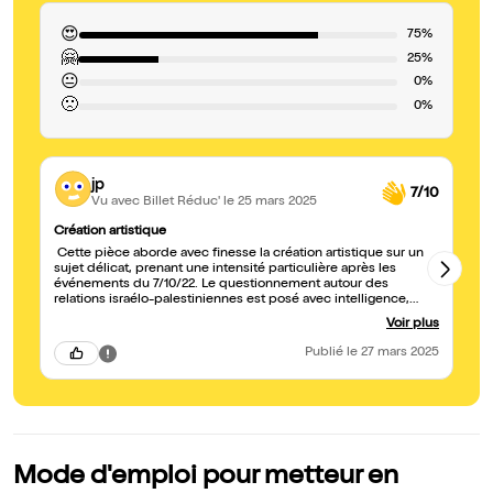
😍
75%
🤗
25%
😐
0%
🙁
0%
jp
7/10
Vu avec Billet Réduc'
le 25 mars 2025
Création artistique
Tr
Cette pièce aborde avec finesse la création artistique sur un
Un
sujet délicat, prenant une intensité particulière après les
ou
événements du 7/10/22. Le questionnement autour des
relations israélo-palestiniennes est posé avec intelligence,
mettant en lumière la complexité et les obstacles à une
Voir plus
solution durable. L'interprétation des comédiens est juste, et la
mise en scène originale apporte une belle dynamique au récit.
Publié
le 27 mars 2025
Un moment de théâtre captivant et réfléchi.
Mode d'emploi pour metteur en