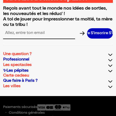
Reçois avant tout le monde nos idées de sorties,
les nouveautés et les réduc' !
A toi de jouer pour impressionner ta moitié, ta mère
ou ta tribu !
S’inscrire S’inscrire 
Adresse email pour la newsletter
Une question ?
Professionnel
Les spectacles
✨Les pépites
Carte cadeau
Que faire à Paris ?
Les villes
Paiements sécurisés
Conditions générales