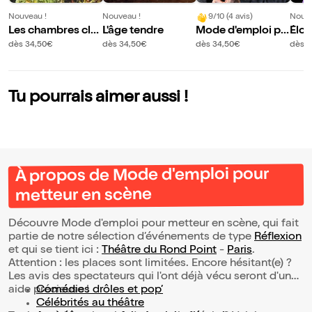
Nouveau !
Nouveau !
9/10 (4 avis)
Nouve
Les chambres clo
L'âge tendre
Mode d'emploi po
Élod
ses
ur metteur en scè
s Ce
dès 34,50€
dès 34,50€
dès 34,50€
dès 3
ne
e re
Tu pourrais aimer aussi !
À propos de Mode d'emploi pour
metteur en scène
Découvre Mode d'emploi pour metteur en scène, qui fait
partie de notre sélection d’événements de type
Réflexion
et qui se tient ici :
Théâtre du Rond Point
-
Paris
.
Attention : les places sont limitées. Encore hésitant(e) ?
Les avis des spectateurs qui l'ont déjà vécu seront d'une
aide précieuse !
Comédies drôles et pop’
Célébrités au théâtre