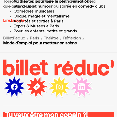
Toujours à la recherche de la sortie idéale ? Voici
Au théâtre, pour faire le plein d’émotions
quelques pistes :
Stand-up et humour
ou
soirée en comedy clubs
Comédies musicales
Cirque, magie et mentalisme
Lire la suite
Activités et sorties à Paris
Expos & Musées à Paris
Pour les enfants, petits et grands
BilletReduc
Paris
Théâtre
Réflexion
Mode d'emploi pour metteur en scène
Tu veux être mon copain ?!