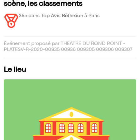
scène, les classements
35e dans Top Avis Réflexion à Paris
Événement proposé par THEATRE DU ROND POINT -
PLATESV-R-2020-00935 00936 009305 009306 009307
Le lieu