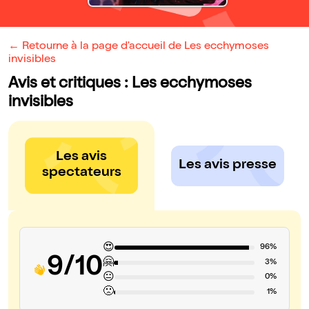
← Retourne à la page d'accueil de Les ecchymoses
invisibles
Avis et critiques : Les ecchymoses
invisibles
Les avis
Les avis presse
spectateurs
😍
96%
9/10
🤗
3%
😐
0%
🙁
1%