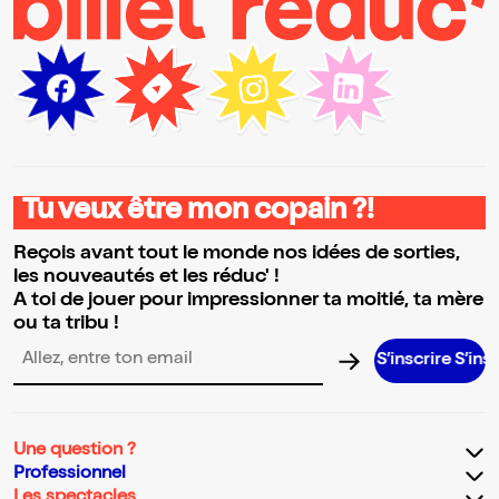
Tu veux être mon copain ?!
Reçois avant tout le monde nos idées de sorties,
les nouveautés et les réduc' !
A toi de jouer pour impressionner ta moitié, ta mère
ou ta tribu !
S’inscrire S’inscrire S’
Adresse email pour la newsletter
Une question ?
Professionnel
Les spectacles