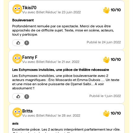
Tikisi70
10/10
Vu avec Billet Réduc'
le 23 juin 2022
Bouleversant
Profondément remuée par ce spectacle. Merci de vous être
approchés de ce difficile sujet. Texte, mise en scène, acteurs,
tout y participe.
Publié
le 24 juin 2022
Fanny F
10/10
Vu avec Billet Réduc'
le 21 avr. 2022
Les Echymoses invisibles, une pièce de théâtre nécessaire
Les Echymoses invisibles, une pièce bouleversante avec 2
acteurs magnifiques : Éric Moscardo et Emma Dubois .... Un texte
et une mise en scène puissante de Djamel Saïbi... A voir
absolument !!
Publié
le 1 juin 2022
Britta
10/10
Vu avec Billet Réduc'
le 28 avr. 2022
avis
Excellente pièce. Les 2 acteurs interprètent parfaitement leur rôle.