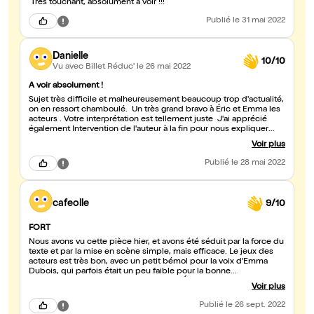
Très touchant, absolument à voir !!!
Publié
le 31 mai 2022
Danielle
10/10
Vu avec Billet Réduc'
le 26 mai 2022
A voir absolument !
Sujet très difficile et malheureusement beaucoup trop d'actualité,
on en ressort chamboulé. Un très grand bravo à Éric et Emma les
acteurs . Votre interprétation est tellement juste J'ai apprécié
également Intervention de l'auteur à la fin pour nous expliquer
"l'origine "de son inspiration.. Je recommande vivement !
Voir plus
Publié
le 28 mai 2022
cafeolle
9/10
FORT
Nous avons vu cette pièce hier, et avons été séduit par la force du
texte et par la mise en scène simple, mais efficace. Le jeux des
acteurs est très bon, avec un petit bémol pour la voix d'Emma
Dubois, qui parfois était un peu faible pour la bonne
compréhension du texte. Le comédien Éric Moscardo possédait
Voir plus
le rôle magistralement. Moment fort de théâtre.
Publié
le 26 sept. 2022