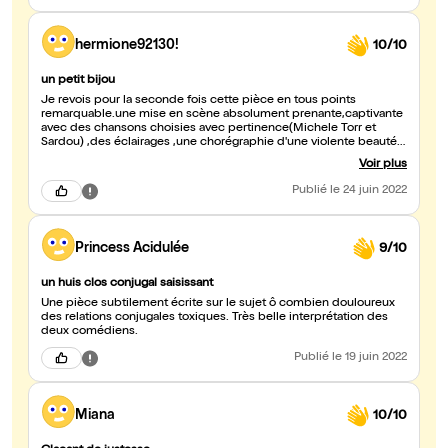
hermione92130!
10/10
un petit bijou
Je revois pour la seconde fois cette pièce en tous points
remarquable.une mise en scène absolument prenante,captivante
avec des chansons choisies avec pertinence(Michele Torr et
Sardou) ,des éclairages ,une chorégraphie d'une violente beauté
et ...et une interprétationà grosse charge émotionnelle des deux
Voir plus
comédiens.Emma Dubois m'avait subjuguée la première fois et
j'avai trouvé son partenaire trop dans l'excès.Or je fus
Publié
le 24 juin 2022
honnêtement très surprise de voir à quel point ce dernier avait
gommé ses mimiques excessives et donc son jeu s'en est trouvé
renforcé.Du coup tout était parfait, absolument parfait pour cette
dernière.Un bijou!
Princess Acidulée
9/10
un huis clos conjugal saisissant
Une pièce subtilement écrite sur le sujet ô combien douloureux
des relations conjugales toxiques. Très belle interprétation des
deux comédiens.
Publié
le 19 juin 2022
Miana
10/10